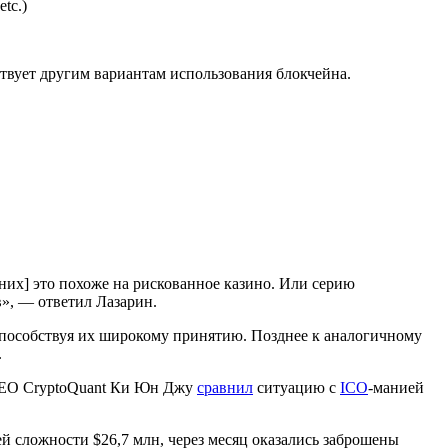
etc.)
твует другим вариантам использования блокчейна.
них] это похоже на рискованное казино. Или серию
», — ответил Лазарин.
 способствуя их широкому принятию. Позднее к аналогичному
.
CEO CryptoQuant Ки Юн Джу
сравнил
ситуацию с
ICO
-манией
ей сложности $26,7 млн, через месяц оказались заброшены