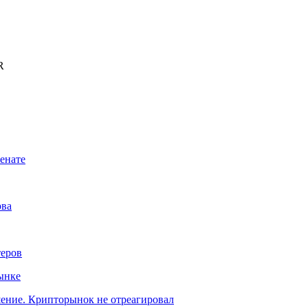
R
енате
рва
теров
ынке
шение. Крипторынок не отреагировал