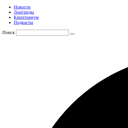
Новости
Лонгриды
Крипториум
Подкасты
Поиск