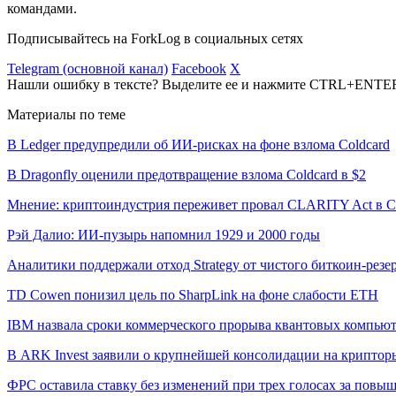
командами.
Подписывайтесь на ForkLog в социальных сетях
Telegram (основной канал)
Facebook
X
Нашли ошибку в тексте? Выделите ее и нажмите CTRL+ENTE
Материалы по теме
В Ledger предупредили об ИИ-рисках на фоне взлома Coldcard
В Dragonfly оценили предотвращение взлома Coldcard в $2
Мнение: криптоиндустрия переживет провал CLARITY Act в С
Рэй Далио: ИИ-пузырь напомнил 1929 и 2000 годы
Аналитики поддержали отход Strategy от чистого биткоин-резе
TD Cowen понизил цель по SharpLink на фоне слабости ETH
IBM назвала сроки коммерческого прорыва квантовых компью
В ARK Invest заявили о крупнейшей консолидации на криптор
ФРС оставила ставку без изменений при трех голосах за повы