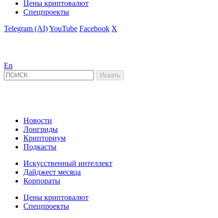
Цены криптовалют
Спецпроекты
Telegram (AI)
YouTube
Facebook
X
En
Новости
Лонгриды
Крипториум
Подкасты
Искусственный интеллект
Дайджест месяца
Корпораты
Цены криптовалют
Спецпроекты