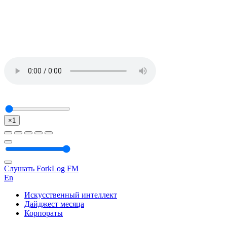
×1
Слушать ForkLog FM
En
Искусственный интеллект
Дайджест месяца
Корпораты