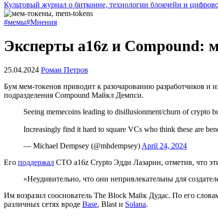
Культовый журнал о биткоине, технологии блокчейн и цифров
#мемы
#Мнения
Эксперты a16z и Compound: 
25.04.2024
Роман Петров
Бум мем-токенов приводит к разочарованию разработчиков и и
подразделения Compound Майкл Демпси.
Seeing memecoins leading to disillusionment/churn of crypto bu
Increasingly find it hard to square VCs who think these are ben
— Michael Dempsey (@mhdempsey)
April 24, 2024
Его
поддержал
CTO
a16z
Crypto Эдди Лазарин, отметив, что э
«Неудивительно, что они непривлекательны для создател
Им возразил сооснователь The Block Майк Дудас. По его слова
различных сетях вроде
Base
, Blast и
Solana
.