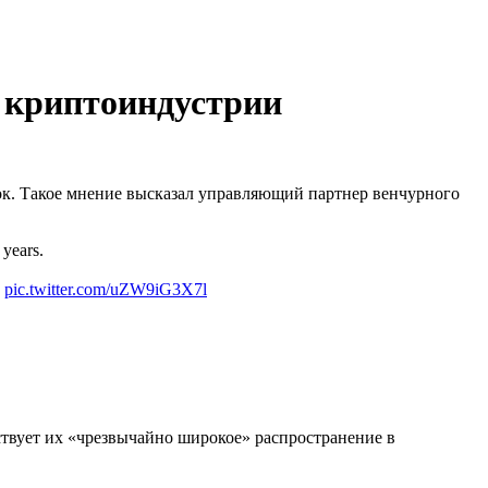
 криптоиндустрии
нок. Такое мнение высказал управляющий партнер венчурного
 years.
…
pic.twitter.com/uZW9iG3X7l
ствует их «чрезвычайно широкое» распространение в