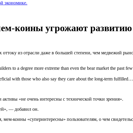
ой экономике.
мем-коины угрожают развитию
х оттоку из отрасли даже в большей степени, чем медвежий ры
ilders to a degree more extreme than even the bear market the past few
eficial with those who also say they care about the long-term fulfilled
ти активы «не очень интересны с технической точки зрения».
ей», — добавил он.
м, мем-коины «суперинтересны» пользователям, о чем свидетель