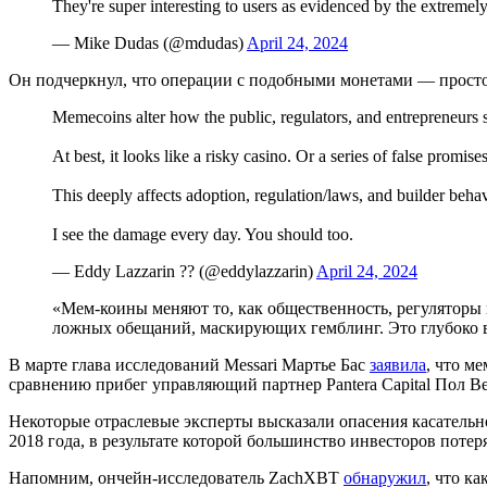
They're super interesting to users as evidenced by the extremely
— Mike Dudas (@mdudas)
April 24, 2024
Он подчеркнул, что операции с подобными монетами — просто 
Memecoins alter how the public, regulators, and entrepreneurs 
At best, it looks like a risky casino. Or a series of false promis
This deeply affects adoption, regulation/laws, and builder behav
I see the damage every day. You should too.
— Eddy Lazzarin ?? (@eddylazzarin)
April 24, 2024
«Мем-коины меняют то, как общественность, регуляторы 
ложных обещаний, маскирующих гемблинг. Это глубоко в
В марте глава исследований Messari Мартье Бас
заявила
, что м
сравнению прибег управляющий партнер Pantera Capital Пол Ве
Некоторые отраслевые эксперты высказали опасения касатель
2018 года, в результате которой большинство инвесторов поте
Напомним, ончейн-исследователь ZachXBT
обнаружил
, что к