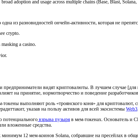
 broad adoption and usage across multiple chains (Base, Blast, Solana, 
одна из разновидностей ончейн-активности, которая не препятс
see crypto.
es masking a casino.
ior.
и предприниматели видят криптовалюты. В лучшем случае [для 
лияет на принятие, нормотворчество и поведение разработчиков
ем-токены выполняют роль «троянского коня» для криптовалют,
радиттакит, указав на пользу активов для всей экосистемы
Web3
но потенциального
взрыва пузыря
в мем-токенах. Основатель и 
ряли вложенные средства.
ак минимум 12 мем-коинов Solana, собравшие на пресейлах в общ