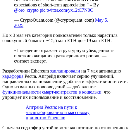
expectations of short-term appreciation.” – By
@oro_crypto
pic.twitter.com/yx12tC7N0O
— CryptoQuant.com (@cryptoquant_com)
May 5,
2025
Но к 3 мая эта категория пользователей только нарастила
совокупный баланс с ~15,5 млн ETH до ~19 млн ETH.
«Поведение отражает структурную убежденность
и четкие ожидания краткосрочного роста», —
считает эксперт.
Разработчики Ethereum
запланировали
на 7 мая активацию
хардфорка
Pectra. Апгрейд включает серию улучшений,
направленных на повышение удобства и эффективности сети.
Одно из важных нововведений — добавление
функциональности смарт-контрактов в кошельки
, что
упрощает их использование и восстановление.
Апгрейд Pectra: на пути к
масштабированию и массовому
принятию Ethereum
С начала года эфир устойчиво терял позиции по отношению к