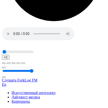
×1
Слушать ForkLog FM
En
Искусственный интеллект
Дайджест месяца
Корпораты