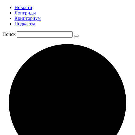
Новости
Лонгриды
Крипториум
Подкасты
Поиск