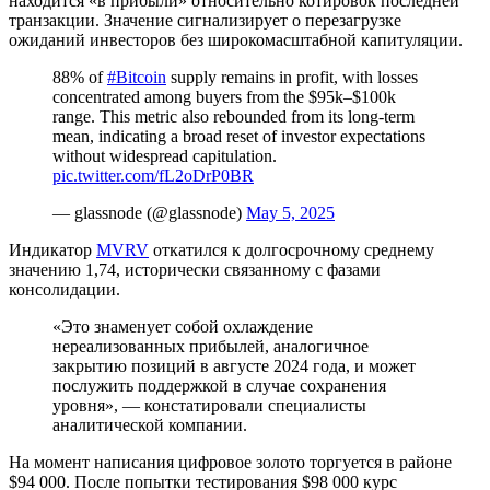
находится «в прибыли» относительно котировок последней
транзакции. Значение сигнализирует о перезагрузке
ожиданий инвесторов без широкомасштабной капитуляции.
88% of
#Bitcoin
supply remains in profit, with losses
concentrated among buyers from the $95k–$100k
range. This metric also rebounded from its long-term
mean, indicating a broad reset of investor expectations
without widespread capitulation.
pic.twitter.com/fL2oDrP0BR
— glassnode (@glassnode)
May 5, 2025
Индикатор
MVRV
откатился к долгосрочному среднему
значению 1,74, исторически связанному с фазами
консолидации.
«Это знаменует собой охлаждение
нереализованных прибылей, аналогичное
закрытию позиций в августе 2024 года, и может
послужить поддержкой в случае сохранения
уровня», — констатировали специалисты
аналитической компании.
На момент написания цифровое золото торгуется в районе
$94 000. После попытки тестирования $98 000 курс