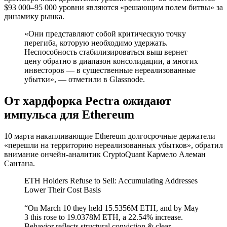
$93 000–95 000 уровни являются «решающим полем битвы» за
динамику рынка.
«Они представляют собой критическую точку
перегиба, которую необходимо удержать.
Неспособность стабилизироваться выш вернет
цену обратно в диапазон консолидации, а многих
инвесторов — в существенные нереализованные
убытки», — отметили в Glassnode.
От хардфорка Pectra ожидают
импульса для Ethereum
10 марта накапливающие Ethereum долгосрочные держатели
«перешли на территорию нереализованных убытков», обратил
внимание ончейн-аналитик CryptoQuant Кармело Алеман
Сантана.
ETH Holders Refuse to Sell: Accumulating Addresses
Lower Their Cost Basis
“On March 10 they held 15.5356M ETH, and by May
3 this rose to 19.0378M ETH, a 22.54% increase.
Behavior reflects structural conviction & clear