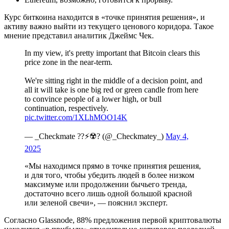
Курс биткоина находится в «точке принятия решения», и
активу важно выйти из текущего ценового коридора. Такое
мнение представил аналитик Джеймс Чек.
In my view, it's pretty important that Bitcoin clears this
price zone in the near-term.
We're sitting right in the middle of a decision point, and
all it will take is one big red or green candle from here
to convince people of a lower high, or bull
continuation, respectively.
pic.twitter.com/1XLhMOO14K
— _Checkmate ??⚡☢️?️ (@_Checkmatey_)
May 4,
2025
«Мы находимся прямо в точке принятия решения,
и для того, чтобы убедить людей в более низком
максимуме или продолжении бычьего тренда,
достаточно всего лишь одной большой красной
или зеленой свечи», — пояснил эксперт.
Согласно Glassnode, 88% предложения первой криптовалюты