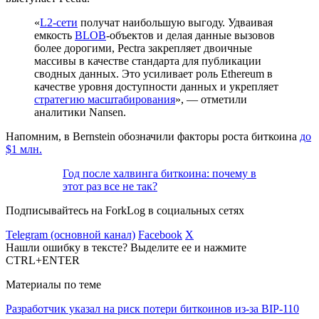
«
L2-сети
получат наибольшую выгоду. Удваивая
емкость
BLOB
-объектов и делая данные вызовов
более дорогими, Pectra закрепляет двоичные
массивы в качестве стандарта для публикации
сводных данных. Это усиливает роль Ethereum в
качестве уровня доступности данных и укрепляет
стратегию масштабирования
», — отметили
аналитики Nansen.
Напомним, в Bernstein обозначили факторы роста биткоина
до
$1 млн.
Год после халвинга биткоина: почему в
этот раз все не так?
Подписывайтесь на ForkLog в социальных сетях
Telegram (основной канал)
Facebook
X
Нашли ошибку в тексте? Выделите ее и нажмите
CTRL+ENTER
Материалы по теме
Разработчик указал на риск потери биткоинов из-за BIP-110