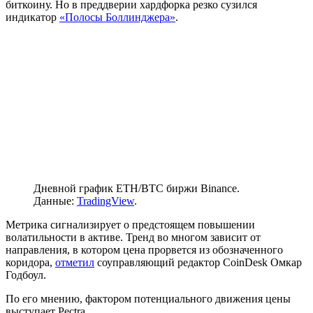
биткоину. Но в преддверии хардфорка резко сузился
индикатор
«Полосы Боллинджера»
.
Дневной график ETH/BTC биржи Binance.
Данные:
TradingView
.
Метрика сигнализирует о предстоящем повышении
волатильности в активе. Тренд во многом зависит от
направления, в котором цена прорвется из обозначенного
коридора,
отметил
соуправляющий редактор CoinDesk Омкар
Годбоул.
По его мнению, фактором потенциального движения цены
выступает Pectra.