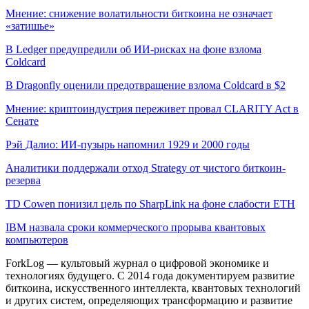
Мнение: снижение волатильности биткоина не означает
«затишье»
В Ledger предупредили об ИИ-рисках на фоне взлома
Coldcard
В Dragonfly оценили предотвращение взлома Coldcard в $2
Мнение: криптоиндустрия переживет провал CLARITY Act в
Сенате
Рэй Далио: ИИ-пузырь напомнил 1929 и 2000 годы
Аналитики поддержали отход Strategy от чистого биткоин-
резерва
TD Cowen понизил цель по SharpLink на фоне слабости ETH
IBM назвала сроки коммерческого прорыва квантовых
компьютеров
ForkLog — культовый журнал о цифровой экономике и
технологиях будущего. С 2014 года документируем развитие
биткоина, искусственного интеллекта, квантовых технологий
и других систем, определяющих трансформацию и развитие