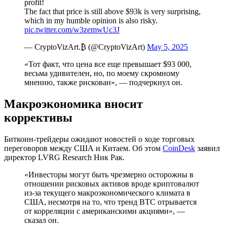
profit!
The fact that price is still above $93k is very surprising,
which in my humble opinion is also risky.
pic.twitter.com/w3zemwUc3J
— CryptoVizArt.₿ (@CryptoVizArt)
May 5, 2025
«Тот факт, что цена все еще превышает $93 000,
весьма удивителен, но, по моему скромному
мнению, также рискован», — подчеркнул он.
Макроэкономика вносит
коррективы
Биткоин-трейдеры ожидают новостей о ходе торговых
переговоров между США и Китаем. Об этом
CoinDesk
заявил
директор LVRG Research Ник Рак.
«Инвесторы могут быть чрезмерно осторожны в
отношении рисковых активов вроде криптовалют
из-за текущего макроэкономического климата в
США, несмотря на то, что тренд BTC отрывается
от корреляции с американскими акциями», —
сказал он.