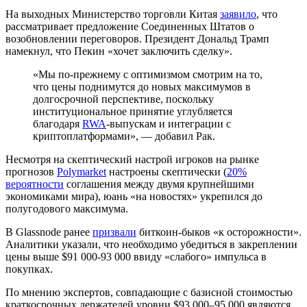
На выходных Министерство торговли Китая
заявило
, что
рассматривает предложение Соединенных Штатов о
возобновлении переговоров. Президент Дональд Трамп
намекнул, что Пекин «хочет заключить сделку».
«Мы по-прежнему с оптимизмом смотрим на то,
что цены поднимутся до новых максимумов в
долгосрочной перспективе, поскольку
институциональное принятие углубляется
благодаря
RWA
-выпускам и интеграции с
криптоплатформами», — добавил Рак.
Несмотря на скептический настрой игроков на рынке
прогнозов
Polymarket
настроены скептически (
20%
вероятности
соглашения между двумя крупнейшими
экономиками мира), юань «на новостях» укрепился до
полугодового максимума.
В Glassnode ранее
призвали
биткоин-быков «к осторожности».
Аналитики указали, что необходимо убедиться в закреплении
цены выше $91 000-93 000 ввиду «слабого» импульса в
покупках.
По мнению экспертов, совпадающие с базисной стоимостью
краткосрочных держателей уровни $93 000–95 000 являются