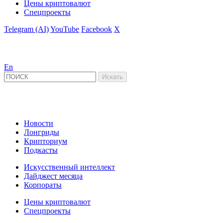
Цены криптовалют
Спецпроекты
Telegram (AI)
YouTube
Facebook
X
En
Новости
Лонгриды
Крипториум
Подкасты
Искусственный интеллект
Дайджест месяца
Корпораты
Цены криптовалют
Спецпроекты