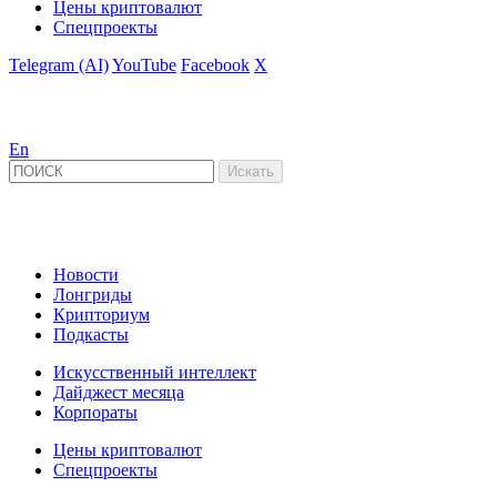
Цены криптовалют
Спецпроекты
Telegram (AI)
YouTube
Facebook
X
En
Новости
Лонгриды
Крипториум
Подкасты
Искусственный интеллект
Дайджест месяца
Корпораты
Цены криптовалют
Спецпроекты