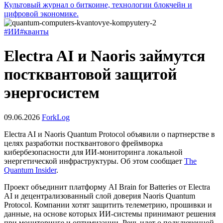
Культовый журнал о биткоине, технологии блокчейн и
цифровой экономике.
#ИИ
#кванты
Electra AI и Naoris займутся
постквантовой защитой
энергосистем
09.06.2026
ForkLog
Electra AI и Naoris Quantum Protocol объявили о партнерстве в
целях разработки постквантового фреймворка
кибербезопасности для ИИ-мониторинга локальной
энергетической инфраструктуры. Об этом сообщает
The
Quantum Insider
.
Проект объединит платформу AI Brain for Batteries от Electra
AI и децентрализованный слой доверия Naoris Quantum
Protocol. Компании хотят защитить телеметрию, прошивки и
данные, на основе которых ИИ-системы принимают решения
при мониторинге и оптимизации. Речь идет о подключенной