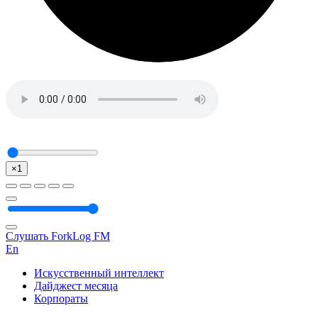
×1
Слушать ForkLog FM
En
Искусственный интеллект
Дайджест месяца
Корпораты