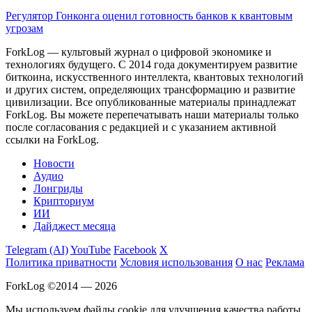
Регулятор Гонконга оценил готовность банков к квантовым
угрозам
ForkLog — культовый журнал о цифровой экономике и
технологиях будущего. С 2014 года документируем развитие
биткоина, искусственного интеллекта, квантовых технологий
и других систем, определяющих трансформацию и развитие
цивилизации.
Все опубликованные материалы принадлежат
ForkLog. Вы можете перепечатывать наши материалы только
после согласования с редакцией и с указанием активной
ссылки на ForkLog.
Новости
Аудио
Лонгриды
Крипториум
ИИ
Дайджест месяца
Telegram (AI)
YouTube
Facebook
X
Политика приватности
Условия использования
О нас
Реклама
ForkLog ©2014 — 2026
Мы используем файлы cookie для улучшения качества работы.