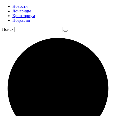
Новости
Лонгриды
Крипториум
Подкасты
Поиск