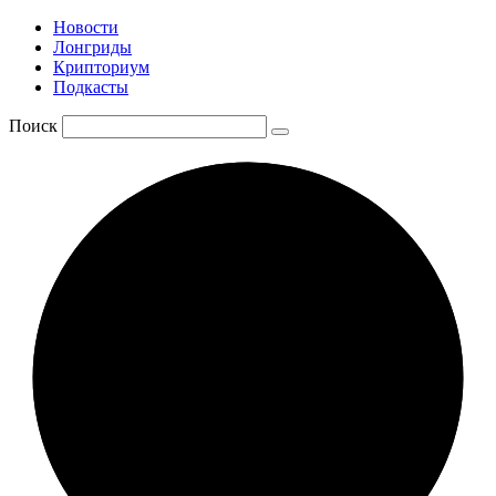
Новости
Лонгриды
Крипториум
Подкасты
Поиск