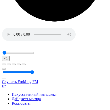
×1
Слушать ForkLog FM
En
Искусственный интеллект
Дайджест месяца
Корпораты