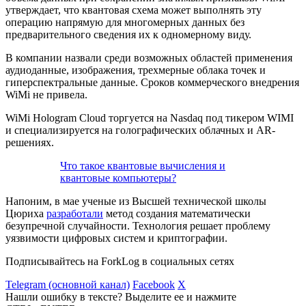
утверждает, что квантовая схема может выполнять эту
операцию напрямую для многомерных данных без
предварительного сведения их к одномерному виду.
В компании назвали среди возможных областей применения
аудиоданные, изображения, трехмерные облака точек и
гиперспектральные данные. Сроков коммерческого внедрения
WiMi не привела.
WiMi Hologram Cloud торгуется на Nasdaq под тикером WIMI
и специализируется на голографических облачных и AR-
решениях.
Что такое квантовые вычисления и
квантовые компьютеры?
Напоним, в мае ученые из Высшей технической школы
Цюриха
разработали
метод создания математически
безупречной случайности. Технология решает проблему
уязвимости цифровых систем и криптографии.
Подписывайтесь на ForkLog в социальных сетях
Telegram (основной канал)
Facebook
X
Нашли ошибку в тексте? Выделите ее и нажмите