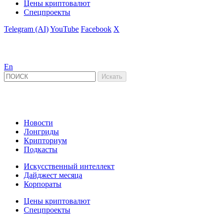
Цены криптовалют
Спецпроекты
Telegram (AI)
YouTube
Facebook
X
En
Новости
Лонгриды
Крипториум
Подкасты
Искусственный интеллект
Дайджест месяца
Корпораты
Цены криптовалют
Спецпроекты