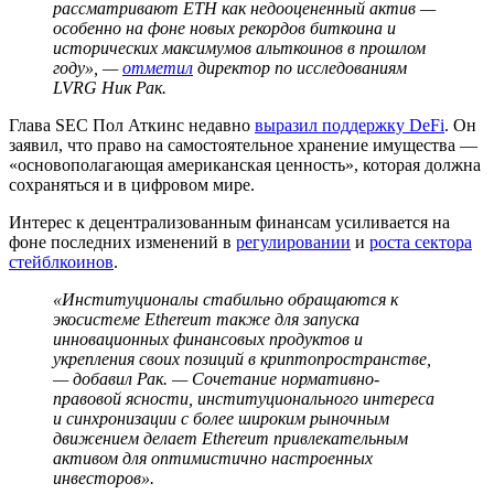
рассматривают ETH как недооцененный актив —
особенно на фоне новых рекордов биткоина и
исторических максимумов альткоинов в прошлом
году», —
отметил
директор по исследованиям
LVRG Ник Рак.
Глава SEC Пол Аткинс недавно
выразил поддержку DeFi
. Он
заявил, что право на самостоятельное хранение имущества —
«основополагающая американская ценность», которая должна
сохраняться и в цифровом мире.
Интерес к децентрализованным финансам усиливается на
фоне последних изменений в
регулировании
и
роста сектора
стейблкоинов
.
«Институционалы стабильно обращаются к
экосистеме Ethereum также для запуска
инновационных финансовых продуктов и
укрепления своих позиций в криптопространстве,
— добавил Рак. — Сочетание нормативно-
правовой ясности, институционального интереса
и синхронизации с более широким рыночным
движением делает Ethereum привлекательным
активом для оптимистично настроенных
инвесторов».