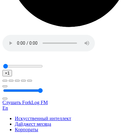
×1
Слушать ForkLog FM
En
Искусственный интеллект
Дайджест месяца
Корпораты