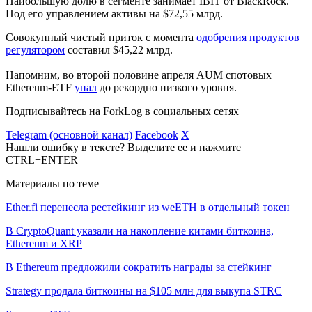
Наибольшую долю в сегменте занимает IBIT от BlackRock.
Под его управлением активы на $72,55 млрд.
Совокупный чистый приток с момента
одобрения продуктов
регулятором
составил $45,22 млрд.
Напомним, во второй половине апреля AUM спотовых
Ethereum-ETF
упал
до рекордно низкого уровня.
Подписывайтесь на ForkLog в социальных сетях
Telegram (основной канал)
Facebook
X
Нашли ошибку в тексте? Выделите ее и нажмите
CTRL+ENTER
Материалы по теме
Ether.fi перенесла рестейкинг из weETH в отдельный токен
В CryptoQuant указали на накопление китами биткоина,
Ethereum и XRP
В Ethereum предложили сократить награды за стейкинг
Strategy продала биткоины на $105 млн для выкупа STRC