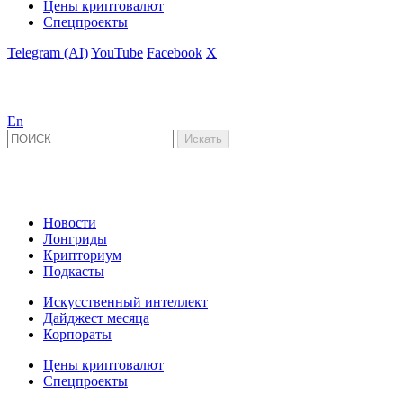
Цены криптовалют
Спецпроекты
Telegram (AI)
YouTube
Facebook
X
En
Новости
Лонгриды
Крипториум
Подкасты
Искусственный интеллект
Дайджест месяца
Корпораты
Цены криптовалют
Спецпроекты