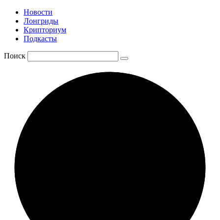
Новости
Лонгриды
Крипториум
Подкасты
Поиск