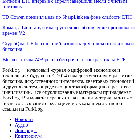
Биткоин-ETF впервые с апреля завершили месяц с чистым
притоком
TD Cowen понизил цель по SharpLink на фоне слабости ETH
Команда Lido запустила крупнейшее обновление протокола со
времен V2
CryptoQuant: Ethereum приблизился к дну цикла относительно
биткоина
Binance заняла 74% рынка бессрочных контрактов на ETF
ForkLog — культовый журнал о цифровой экономике и
технологиях будущего. С 2014 года документируем развитие
биткоина, искусственного интеллекта, квантовых технологий
и других систем, определяющих трансформацию и развитие
цивилизации.
Все опубликованные материалы принадлежат
ForkLog. Вы можете перепечатывать наши материалы только
после согласования с редакцией и с указанием активной
ссылки на ForkLog.
Новости
Аудио
Лонгриды
Крипториум