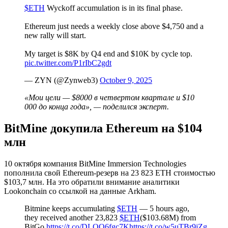
$ETH
Wyckoff accumulation is in its final phase.
Ethereum just needs a weekly close above $4,750 and a
new rally will start.
My target is $8K by Q4 end and $10K by cycle top.
pic.twitter.com/P1rIbC2gdt
— ZYN (@Zynweb3)
October 9, 2025
«Мои цели — $8000 в четвертом квартале и $10
000 до конца года», — поделился эксперт.
BitMine докупила Ethereum на $104
млн
10 октября компания BitMine Immersion Technologies
пополнила свой Ethereum-резерв на 23 823 ETH стоимостью
$103,7 млн. На это обратили внимание аналитики
Lookonchain со ссылкой на данные Arkham.
Bitmine keeps accumulating
$ETH
— 5 hours ago,
they received another 23,823
$ETH
($103.68M) from
BitGo.
https://t.co/DLOO6fgc7K
https://t.co/w5uTBr9jZg