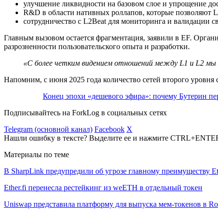
улучшение ликвидности на базовом слое и упрощение дос
R&D
в области нативных роллапов, которые позволяют 
сотрудничество с L2Beat для мониторинга и валидации с
Главным вызовом остается фрагментация, заявили в EF. Орган
разрозненности пользовательского опыта и разработки.
«С более четким видением отношений между L1 и L2 м
Напомним, с июня 2025 года количество сетей второго уровня 
Конец эпохи «дешевого эфира»: почему Бутерин пер
Подписывайтесь на ForkLog в социальных сетях
Telegram (основной канал)
Facebook
X
Нашли ошибку в тексте? Выделите ее и нажмите CTRL+ENTE
Материалы по теме
В SharpLink предупредили об угрозе главному преимуществу E
Ether.fi перенесла рестейкинг из weETH в отдельный токен
Uniswap представила платформу для выпуска мем-токенов в Ro