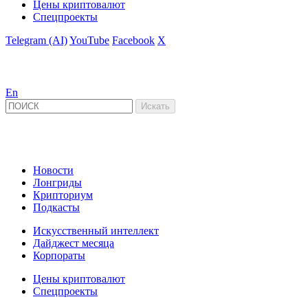
Цены криптовалют
Спецпроекты
Telegram (AI)
YouTube
Facebook
X
En
Новости
Лонгриды
Крипториум
Подкасты
Искусственный интеллект
Дайджест месяца
Корпораты
Цены криптовалют
Спецпроекты