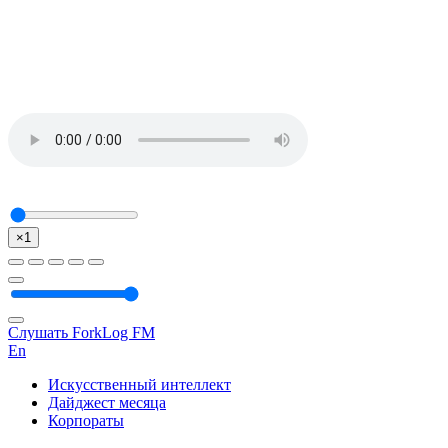
×1
Слушать ForkLog FM
En
Искусственный интеллект
Дайджест месяца
Корпораты