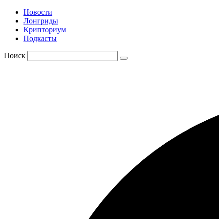
Новости
Лонгриды
Крипториум
Подкасты
Поиск