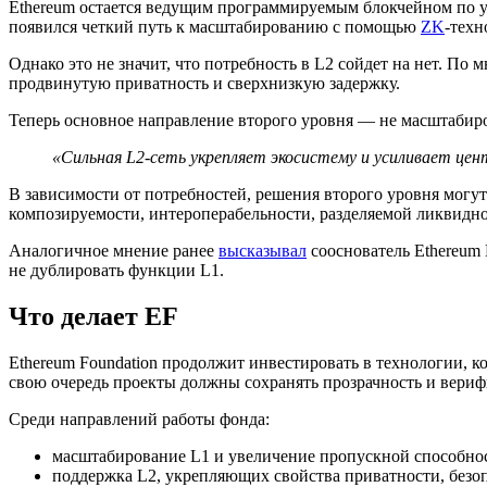
Ethereum остается ведущим программируемым блокчейном по у
появился четкий путь к масштабированию с помощью
ZK
-техн
Однако это не значит, что потребность в L2 сойдет на нет. П
продвинутую приватность и сверхнизкую задержку.
Теперь основное направление второго уровня — не масштабиро
«Сильная L2-сеть укрепляет экосистему и усиливает це
В зависимости от потребностей, решения второго уровня могут
композируемости, интероперабельности, разделяемой ликвидно
Аналогичное мнение ранее
высказывал
сооснователь Ethereum 
не дублировать функции L1.
Что делает EF
Ethereum Foundation продолжит инвестировать в технологии, к
свою очередь проекты должны сохранять прозрачность и вериф
Среди направлений работы фонда:
масштабирование L1 и увеличение пропускной способн
поддержка L2, укрепляющих свойства приватности, безоп