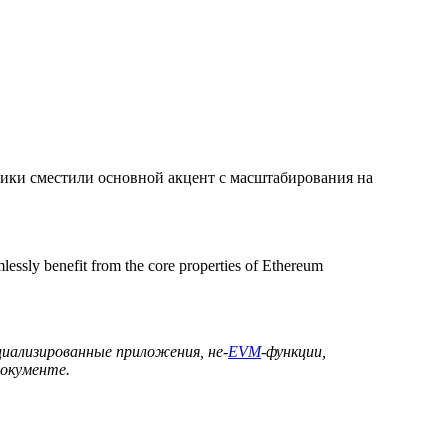
тчики сместили основной акцент с масштабирования на
amlessly benefit from the core properties of Ethereum
иализированные приложения, не-
EVM
-функции,
документе.