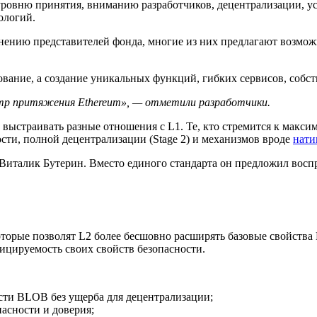
ровню принятия, вниманию разработчиков, децентрализации, ус
ологий.
о мнению представителей фонда, многие из них предлагают возмо
вание, а создание уникальных функций, гибких сервисов, собст
нтр притяжения Ethereum», — отметили разработчики.
 выстраивать разные отношения с L1. Те, кто стремится к макс
сти, полной децентрализации (Stage 2) и механизмов вроде
нати
Виталик Бутерин. Вместо единого стандарта он предложил восп
оторые позволят L2 более бесшовно расширять базовые свойства 
ицируемость своих свойств безопасности.
ости
BLOB
без ущерба для децентрализации;
асности и доверия;