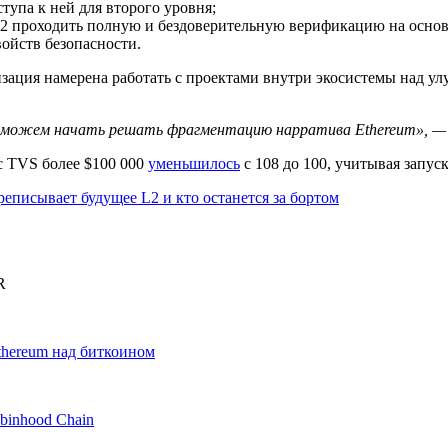
тупа к ней для второго уровня;
L2 проходить полную и бездоверительную верификацию на основ
войств безопасности.
изация намерена работать с проектами внутри экосистемы над 
ы можем начать решать фрагментацию нарратива Ethereum», —
с
TVS
более $100 000
уменьшилось
с 108 до 100, учитывая запус
еписывает будущее L2 и кто останется за бортом
R
thereum над биткоином
binhood Chain