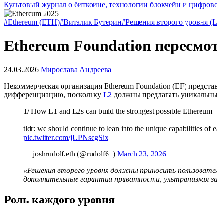
Культовый журнал о биткоине, технологии блокчейн и цифров
#Ethereum (ETH)
#Виталик Бутерин
#Решения второго уровня (L
Ethereum Foundation пересмот
24.03.2026
Мирослава Андреева
Некоммерческая организация Ethereum Foundation (EF) предста
дифференциацию, поскольку
L2
должны предлагать уникальн
1/ How L1 and L2s can build the strongest possible Ethereum
tldr: we should continue to lean into the unique capabilities of
pic.twitter.com/jUPNscgSix
— joshrudolf.eth (@rudolf6_)
March 23, 2026
«Решения второго уровня должны приносить пользовател
дополнительные гарантии приватности, ультранизкая за
Роль каждого уровня