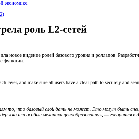
ой экономике.
2)
рела роль L2-сетей
вила новое видение ролей базового уровня и роллапов. Разрабо
ые функции.
 each layer, and make sure all users have a clear path to securely and se
ям то, что базовый слой дать не может. Это могут быть спец
держка или особые механики ценообразования», — говорится в 