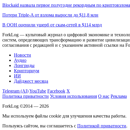
Blockaid назвала первое полугодие рекордным по криптовзлом
Потери Triple-A от взлома выросли до $11,8 млн
В ООН оценили ущерб от скам-сетей в $114 млрд
ForkLog — культовый журнал о цифровой экономике и технолог
систем, определяющих трансформацию и развитие цивилизаци
согласования с редакцией и с указанием активной ссылки на Fo
Новости
Аудио
Лонгриды
Крипториум
ИИ
Дайджест месяца
Telegram (AI)
YouTube
Facebook
X
Политика приватности
Условия использования
О нас
Реклама
ForkLog ©2014 — 2026
Мы используем файлы cookie для улучшения качества работы.
Пользуясь сайтом, вы соглашаетесь с
Политикой приватности
.