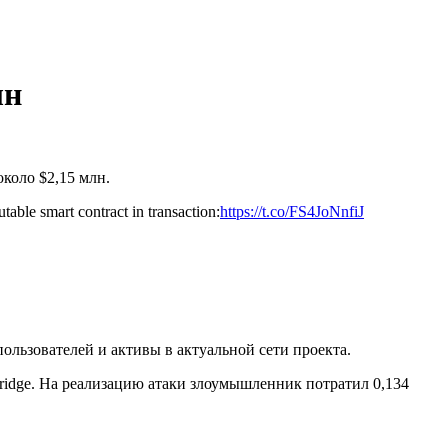
лн
около $2,15 млн.
able smart contract in transaction:
https://t.co/FS4JoNnfiJ
пользователей и активы в актуальной сети проекта.
Bridge. На реализацию атаки злоумышленник потратил 0,134