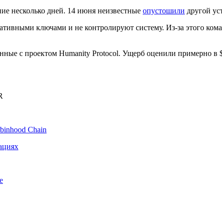
ние несколько дней. 14 июня неизвестные
опустошили
другой ус
ративными ключами и не контролируют систему. Из-за этого ком
нные с проектом Humanity Protocol. Ущерб оценили примерно в 
R
binhood Chain
ациях
e