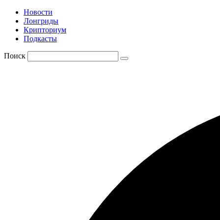
Новости
Лонгриды
Крипториум
Подкасты
Поиск