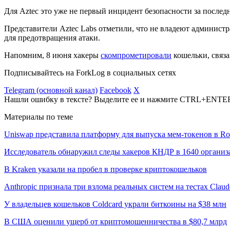
Для Aztec это уже не первый инцидент безопасности за послед
Представители Aztec Labs отметили, что не владеют админист
для предотвращения атаки.
Напомним, 8 июня хакеры
скомпрометировали
кошельки, связа
Подписывайтесь на ForkLog в социальных сетях
Telegram (основной канал)
Facebook
X
Нашли ошибку в тексте? Выделите ее и нажмите CTRL+ENTE
Материалы по теме
Uniswap представила платформу для выпуска мем-токенов в Ro
Исследователь обнаружил следы хакеров КНДР в 1640 организ
В Kraken указали на пробел в проверке криптокошельков
Anthropic признала три взлома реальных систем на тестах Claud
У владельцев кошельков Coldcard украли биткоины на $38 млн
В США оценили ущерб от криптомошенничества в $80,7 млрд