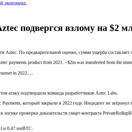
ой экономике.
ztec подвергся взлому на $2 м
ети Aztec. По предварительной оценке, сумма ущерба составляет 
d Aztec payments product from 2021. ~$2m was transferred from the immut
s sunset in 2022.…
атем атаку подтвердила команда разработчиков Aztec Labs.
 Payments, который закрыли в 2022 году. Инцидент не затронул 
в логике проверки доказательств смарт-контракта PrivateRollup
I и 0,47 renBTC.