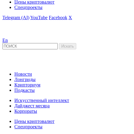
Цены криптовалют
Спецпроекты
Telegram (AI)
YouTube
Facebook
X
En
Новости
Лонгриды
Крипториум
Подкасты
Искусственный интеллект
Дайджест месяца
Корпораты
Цены криптовалют
Спецпроекты