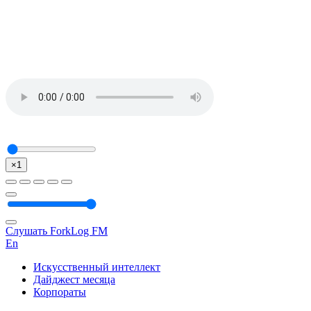
×1
Слушать ForkLog FM
En
Искусственный интеллект
Дайджест месяца
Корпораты