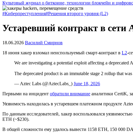
Культовый журнал о биткоине, технологии блокчейн и цифров
#Киберпреступления
#Решения второго уровня (L2)
Устаревший контракт в сети A
18.06.2026
Василий Смирнов
18 июня хакер взломал неиспользуемый смарт-контракт в
L2
-с
We are investigating a potential exploit affecting a deprecate
The deprecated product is an immutable stage 2 rollup that wa
— Aztec Labs (@AztecLabs_)
June 18, 2026
Первыми на инцидент
обратили внимание
аналитики CertiK, з
Уязвимость находилась в устаревшем платежном продукте Aztec
По данным исследователей, хакер воспользовался уязвимостью 
ETH (~$230).
В общей сложности ему удалось вывести 1158 ETH, 150 000 DA