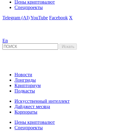
Цены криптовалют
Спецпроекты
Telegram (AI)
YouTube
Facebook
X
En
Новости
Лонгриды
Крипториум
Подкасты
Искусственный интеллект
Дайджест месяца
Корпораты
Цены криптовалют
Спецпроекты