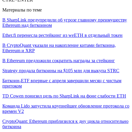
Материалы по теме
В SharpLink предупредили об угрозе главному преимуществу
Ethereum над биткоином
Ether.fi перенесла рестейкинг из weETH в отдельный токен
В CryptoQuant указали на накопление китами биткоина,
Ethereum и XRP
В Ethereum предложили сократить награды за стейкинг
Strategy продала биткоины на $105 млн для выкупа STRC
Биткоин-ETF впервые с апреля завершили месяц с чистым
притоком
TD Cowen понизил цель по SharpLink на фоне слабости ETH
Команда Lido запустила крупнейшее обновление протокола со
времен V2
CryptoQuant: Ethereum приблизился к дну цикла относительно
биткоина