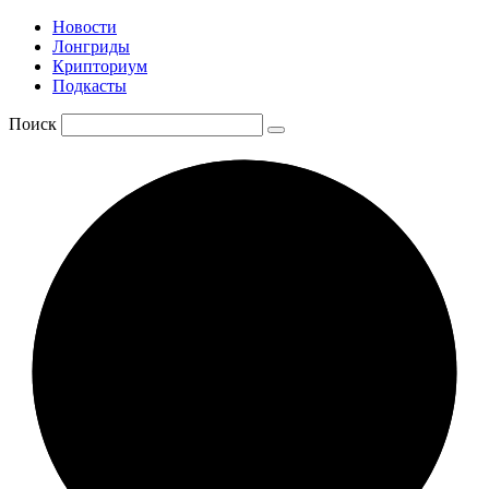
Новости
Лонгриды
Крипториум
Подкасты
Поиск