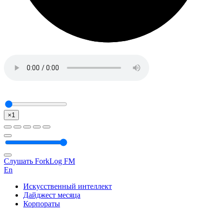
×1
Слушать ForkLog FM
En
Искусственный интеллект
Дайджест месяца
Корпораты