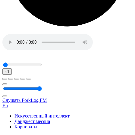
×1
Слушать ForkLog FM
En
Искусственный интеллект
Дайджест месяца
Корпораты