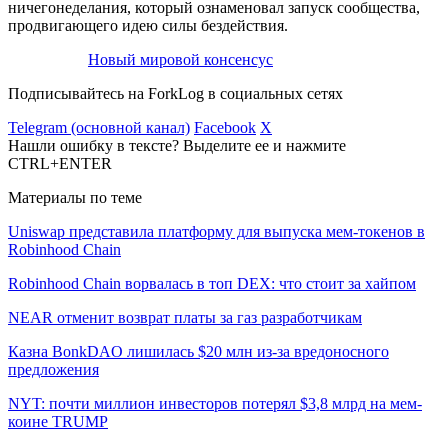
ничегонеделания, который ознаменовал запуск сообщества,
продвигающего идею силы бездействия.
Новый мировой консенсус
Подписывайтесь на ForkLog в социальных сетях
Telegram (основной канал)
Facebook
X
Нашли ошибку в тексте? Выделите ее и нажмите
CTRL+ENTER
Материалы по теме
Uniswap представила платформу для выпуска мем-токенов в
Robinhood Chain
Robinhood Chain ворвалась в топ DEX: что стоит за хайпом
NEAR отменит возврат платы за газ разработчикам
Казна BonkDAO лишилась $20 млн из-за вредоносного
предложения
NYT: почти миллион инвесторов потерял $3,8 млрд на мем-
коине TRUMP