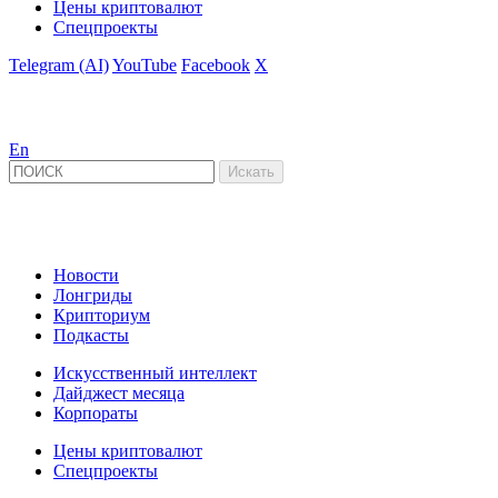
Цены криптовалют
Спецпроекты
Telegram (AI)
YouTube
Facebook
X
En
Новости
Лонгриды
Крипториум
Подкасты
Искусственный интеллект
Дайджест месяца
Корпораты
Цены криптовалют
Спецпроекты