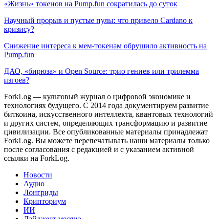
«Жизнь» токенов на Pump.fun сократилась до суток
Научный прорыв и пустые пулы: что привело Cardano к
кризису?
Снижение интереса к мем-токенам обрушило активность на
Pump.fun
ДАО, «бирюза» и Open Source: трио гениев или трилемма
изгоев?
ForkLog — культовый журнал о цифровой экономике и
технологиях будущего. С 2014 года документируем развитие
биткоина, искусственного интеллекта, квантовых технологий
и других систем, определяющих трансформацию и развитие
цивилизации.
Все опубликованные материалы принадлежат
ForkLog. Вы можете перепечатывать наши материалы только
после согласования с редакцией и с указанием активной
ссылки на ForkLog.
Новости
Аудио
Лонгриды
Крипториум
ИИ
Дайджест месяца