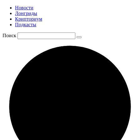
Новости
Лонгриды
Крипториум
Подкасты
Поиск