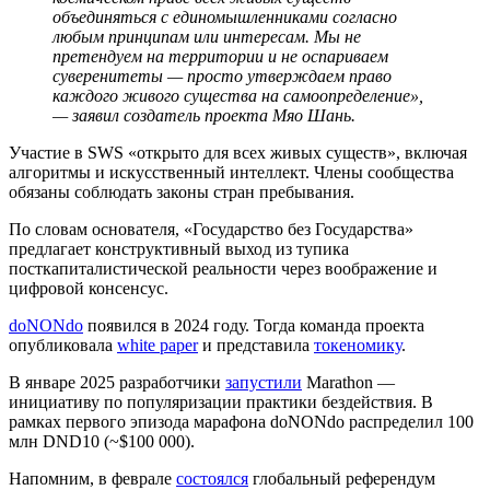
объединяться с единомышленниками согласно
любым принципам или интересам. Мы не
претендуем на территории и не оспариваем
суверенитеты — просто утверждаем право
каждого живого существа на самоопределение»,
— заявил создатель проекта Мяо Шань.
Участие в SWS «открыто для всех живых существ», включая
алгоритмы и искусственный интеллект. Члены сообщества
обязаны соблюдать законы стран пребывания.
По словам основателя, «Государство без Государства»
предлагает конструктивный выход из тупика
посткапиталистической реальности через воображение и
цифровой консенсус.
doNONdo
появился в 2024 году. Тогда команда проекта
опубликовала
white paper
и представила
токеномику
.
В январе 2025 разработчики
запустили
Marathon ―
инициативу по популяризации практики бездействия. В
рамках первого эпизода марафона doNONdo распределил 100
млн DND10 (~$100 000).
Напомним, в феврале
состоялся
глобальный референдум