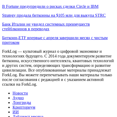
В Fortune предупредили о рисках сделки Circle и IBM
Strategy продала биткоины на $105 млн для выкупа STRC
Банк Италии не увидел системных преимуществ
стейблкоинов в переводах
Биткоин-ETF впервые с апреля завершили месяц с чистым
притоком
ForkLog — культовый журнал о цифровой экономике и
технологиях будущего. С 2014 года документируем развитие
биткоина, искусственного интеллекта, квантовых технологий
и других систем, определяющих трансформацию и развитие
цивилизации.
Все опубликованные материалы принадлежат
ForkLog. Вы можете перепечатывать наши материалы только
после согласования с редакцией и с указанием активной
ссылки на ForkLog.
Новости
Аудио
Лонгриды
Крипториум
ИИ
Дайджест месяца