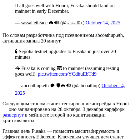
If all goes well with Hoodi, Fusaka should land on
mainnet in early December.
— sassal.eth/acc 🦇🔊 (@sassal0x)
October 14, 2025
По словам разработчика под псевдонимом abcoathup.eth,
активация заняла 20 минут.
🧪 Sepolia testnet upgrades to Fusaka in just over 20
minutes
🦓 Fusaka is coming 🔜 to mainnet (assuming testing
goes well).
pic.twitter.com/YCdhuEbTd9
— abcoathup.eth 🐡 🛡️🦇🔊 (@abcoathup)
October 14,
2025
Следующим этапом станет тестирование апгрейда в Hoodi
— оно запланировано на 28 октября. 3 декабря хардфорк
развернут
в мейннете второй по капитализации
криптовалюты.
Главная цель Fusaka — повысить масштабируемость и
эффективность Ethereum. Ключевым улучшением станет