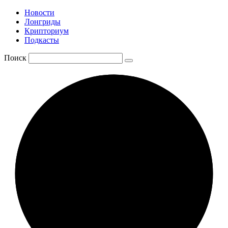
Новости
Лонгриды
Крипториум
Подкасты
Поиск