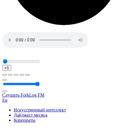
×1
Слушать ForkLog FM
En
Искусственный интеллект
Дайджест месяца
Корпораты