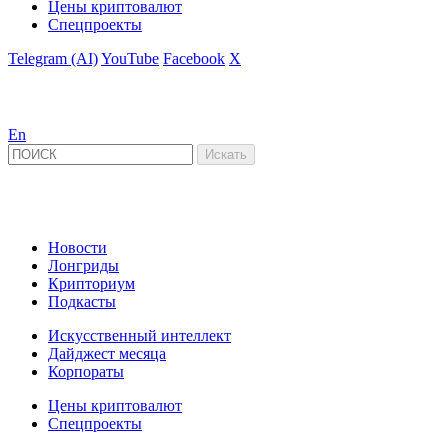
Цены криптовалют
Спецпроекты
Telegram (AI)
YouTube
Facebook
X
En
Новости
Лонгриды
Крипториум
Подкасты
Искусственный интеллект
Дайджест месяца
Корпораты
Цены криптовалют
Спецпроекты