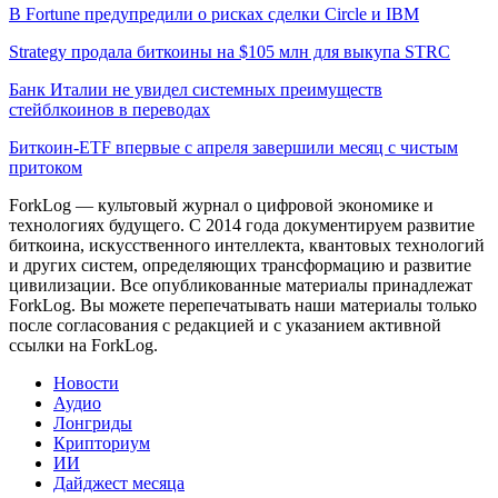
В Fortune предупредили о рисках сделки Circle и IBM
Strategy продала биткоины на $105 млн для выкупа STRC
Банк Италии не увидел системных преимуществ
стейблкоинов в переводах
Биткоин-ETF впервые с апреля завершили месяц с чистым
притоком
ForkLog — культовый журнал о цифровой экономике и
технологиях будущего. С 2014 года документируем развитие
биткоина, искусственного интеллекта, квантовых технологий
и других систем, определяющих трансформацию и развитие
цивилизации.
Все опубликованные материалы принадлежат
ForkLog. Вы можете перепечатывать наши материалы только
после согласования с редакцией и с указанием активной
ссылки на ForkLog.
Новости
Аудио
Лонгриды
Крипториум
ИИ
Дайджест месяца