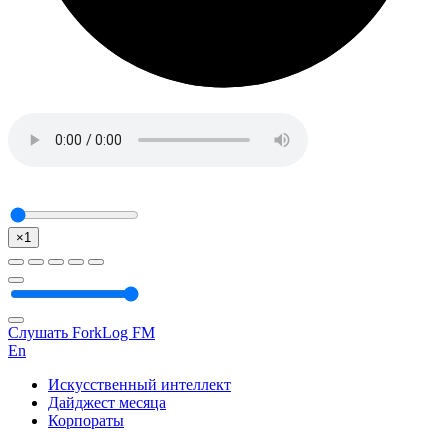
×1
Слушать ForkLog FM
En
Искусственный интеллект
Дайджест месяца
Корпораты