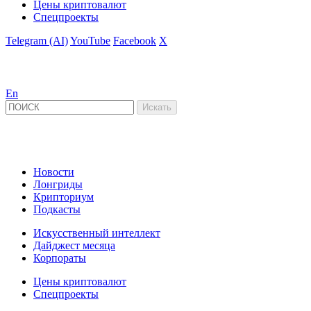
Цены криптовалют
Спецпроекты
Telegram (AI)
YouTube
Facebook
X
En
Новости
Лонгриды
Крипториум
Подкасты
Искусственный интеллект
Дайджест месяца
Корпораты
Цены криптовалют
Спецпроекты