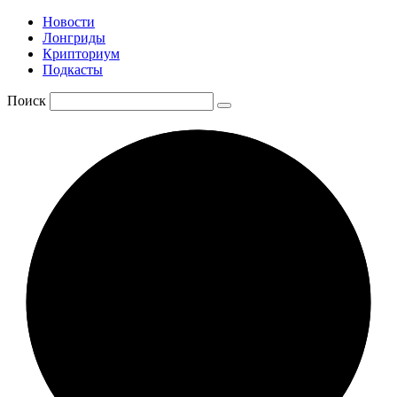
Новости
Лонгриды
Крипториум
Подкасты
Поиск