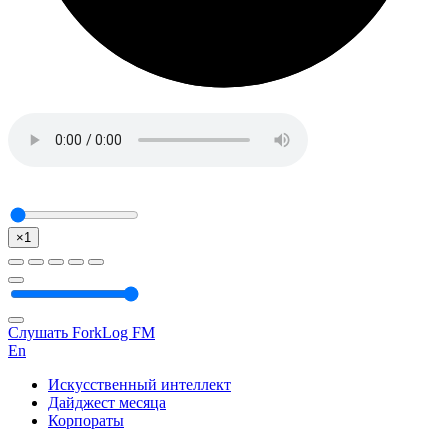
×1
Слушать ForkLog FM
En
Искусственный интеллект
Дайджест месяца
Корпораты