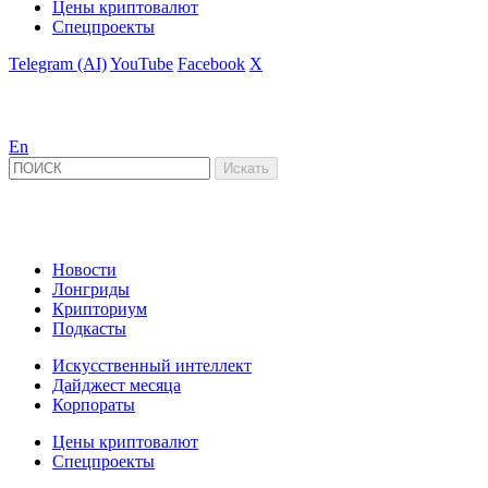
Цены криптовалют
Спецпроекты
Telegram (AI)
YouTube
Facebook
X
En
Новости
Лонгриды
Крипториум
Подкасты
Искусственный интеллект
Дайджест месяца
Корпораты
Цены криптовалют
Спецпроекты