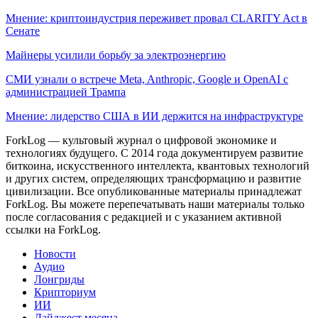
Мнение: криптоиндустрия переживет провал CLARITY Act в
Сенате
Майнеры усилили борьбу за электроэнергию
СМИ узнали о встрече Meta, Anthropic, Google и OpenAI с
администрацией Трампа
Мнение: лидерство США в ИИ держится на инфраструктуре
ForkLog — культовый журнал о цифровой экономике и
технологиях будущего. С 2014 года документируем развитие
биткоина, искусственного интеллекта, квантовых технологий
и других систем, определяющих трансформацию и развитие
цивилизации.
Все опубликованные материалы принадлежат
ForkLog. Вы можете перепечатывать наши материалы только
после согласования с редакцией и с указанием активной
ссылки на ForkLog.
Новости
Аудио
Лонгриды
Крипториум
ИИ
Дайджест месяца