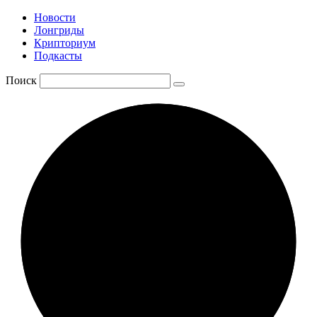
Новости
Лонгриды
Крипториум
Подкасты
Поиск