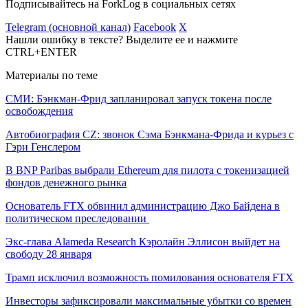
Подписывайтесь на ForkLog в социальных сетях
Telegram (основной канал)
Facebook
X
Нашли ошибку в тексте? Выделите ее и нажмите
CTRL+ENTER
Материалы по теме
СМИ: Бэнкман-Фрид запланировал запуск токена после
освобождения
Автобиография CZ: звонок Сэма Бэнкмана-Фрида и курьез с
Гэри Генслером
В BNP Paribas выбрали Ethereum для пилота с токенизацией
фондов денежного рынка
Основатель FTX обвинил администрацию Джо Байдена в
политическом преследовании
Экс-глава Alameda Research Кэролайн Эллисон выйдет на
свободу 28 января
Трамп исключил возможность помилования основателя FTX
Инвесторы зафиксировали максимальные убытки со времен