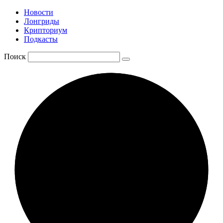
Новости
Лонгриды
Крипториум
Подкасты
Поиск