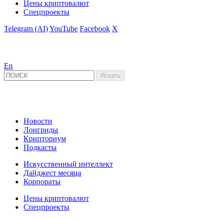
Цены криптовалют
Спецпроекты
Telegram (AI)
YouTube
Facebook
X
En
Новости
Лонгриды
Крипториум
Подкасты
Искусственный интеллект
Дайджест месяца
Корпораты
Цены криптовалют
Спецпроекты