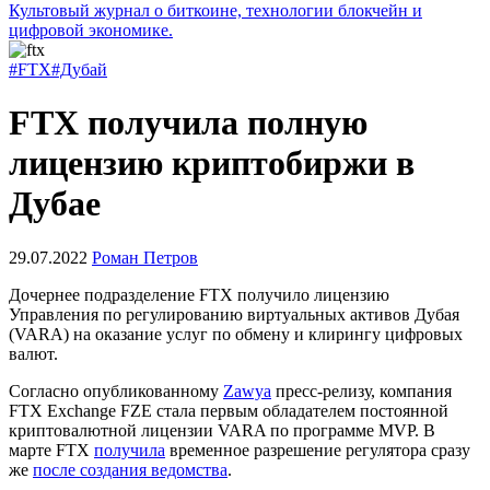
Культовый журнал о биткоине, технологии блокчейн и
цифровой экономике.
#FTX
#Дубай
FTX получила полную
лицензию криптобиржи в
Дубае
29.07.2022
Роман Петров
Дочернее подразделение FTX получило лицензию
Управления по регулированию виртуальных активов Дубая
(VARA) на оказание услуг по обмену и клирингу цифровых
валют.
Согласно опубликованному
Zawya
пресс-релизу, компания
FTX Exchange FZE стала первым обладателем постоянной
криптовалютной лицензии VARA по программе
MVP
. В
марте FTX
получила
временное разрешение регулятора сразу
же
после создания ведомства
.