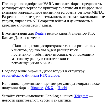
Полноценное одобрение VARA позволит бирже предложить
регулируемую торговлю криптодеривативами и цифровыми
активами квалифицированным инвесторам в регионе
MENA
.
Разрешение также дает возможность оказывать кастодиальные
услуги, управлять NFT-маркетплейсом и действовать в
качестве клиринговой палаты.
В комментарии для
Reuters
региональный директор FTX
Балсам Данхах отметил:
«Наша лицензия распространяется и на розничных
клиентов, однако мы будем расширяться
постепенно, чтобы гарантировать, что подходим к
массовому рынку в соответствии с
рекомендациями VARA».
Подразделение биржи в Дубае входит в структуру
европейского филиала FTX Europe
.
Напомним, временные лицензии регулятора эмирата также
получили биржи
Binance
,
OKX
и
Huobi
.
Читайте биткоин-новости ForkLog в нашем
Telegram
—
новости криптовалют, курсы и аналитика.