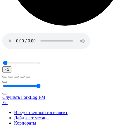
×1
Слушать ForkLog FM
En
Искусственный интеллект
Дайджест месяца
Корпораты