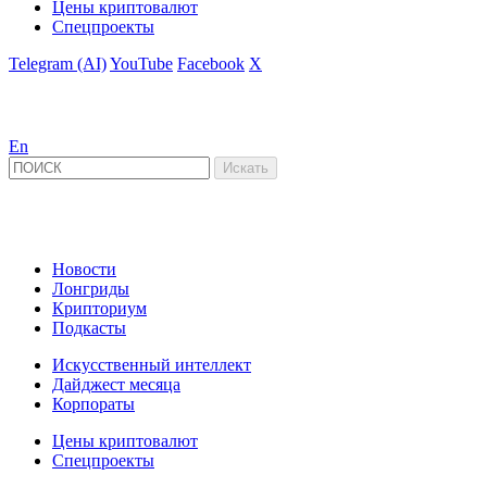
Цены криптовалют
Спецпроекты
Telegram (AI)
YouTube
Facebook
X
En
Новости
Лонгриды
Крипториум
Подкасты
Искусственный интеллект
Дайджест месяца
Корпораты
Цены криптовалют
Спецпроекты