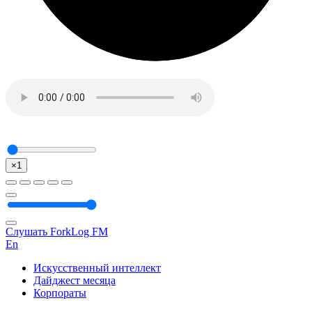
×1
Слушать ForkLog FM
En
Искусственный интеллект
Дайджест месяца
Корпораты