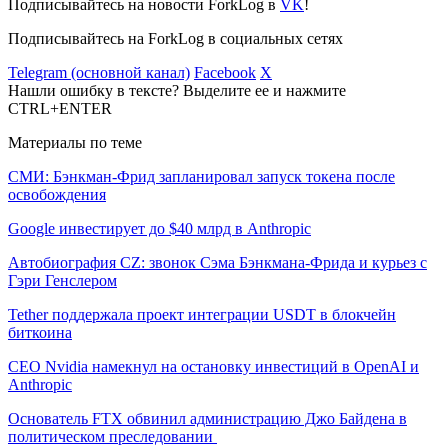
Подписывайтесь на новости ForkLog в
VK
!
Подписывайтесь на ForkLog в социальных сетях
Telegram (основной канал)
Facebook
X
Нашли ошибку в тексте? Выделите ее и нажмите
CTRL+ENTER
Материалы по теме
СМИ: Бэнкман-Фрид запланировал запуск токена после
освобождения
Google инвестирует до $40 млрд в Anthropic
Автобиография CZ: звонок Сэма Бэнкмана-Фрида и курьез с
Гэри Генслером
Tether поддержала проект интеграции USDT в блокчейн
биткоина
CEO Nvidia намекнул на остановку инвестиций в OpenAI и
Anthropic
Основатель FTX обвинил администрацию Джо Байдена в
политическом преследовании