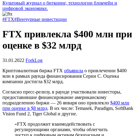
Культовый журнал о биткоине, технологии блокчейн и
цифровой экономике.
#FTX
#Венчурные инвестиции
FTX привлекла $400 млн при
оценке в $32 млрд
31.01.2022
ForkLog
Криптовалютная биржа FTX
объявила
о привлечении $400
млн в рамках раунда финансирования Серии C. Оценка
компании достигла $32 млрд.
Согласно пресс-релизу, в раунде участвовали инвесторы,
предоставившие финансирование американскому
подразделению биржи
— 26 января оно привлекло
$400 млн
при оценке в $8 млрд
. В их числе: Temasek, Paradigm, SoftBank
Vision Fund 2, Tiger Global и другие.
«FTX продолжит взаимодействовать с
регулирующими органами, чтобы облегчить
доступ к цифровым активам безопасным и