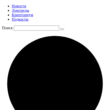
Новости
Лонгриды
Крипториум
Подкасты
Поиск