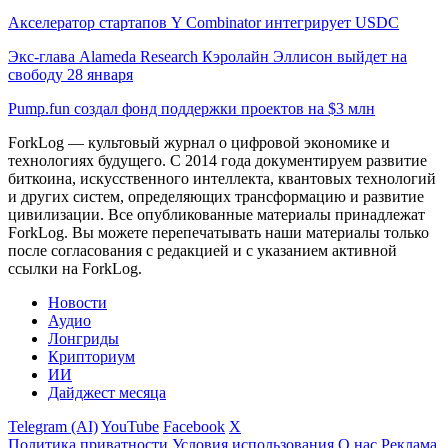
Акселератор стартапов Y Combinator интегрирует USDC
Экс-глава Alameda Research Кэролайн Эллисон выйдет на
свободу 28 января
Pump.fun создал фонд поддержки проектов на $3 млн
ForkLog — культовый журнал о цифровой экономике и
технологиях будущего. С 2014 года документируем развитие
биткоина, искусственного интеллекта, квантовых технологий
и других систем, определяющих трансформацию и развитие
цивилизации.
Все опубликованные материалы принадлежат
ForkLog. Вы можете перепечатывать наши материалы только
после согласования с редакцией и с указанием активной
ссылки на ForkLog.
Новости
Аудио
Лонгриды
Крипториум
ИИ
Дайджест месяца
Telegram (AI)
YouTube
Facebook
X
Политика приватности
Условия использования
О нас
Реклама