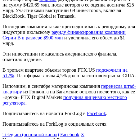
на сумму $420,69 млн, после которого ее оценка достигла $25
млрд. Участниками выступили 69 инвесторов, включая
BlackRock, Tiger Global и Temasek.
Последняя компания также присоединилась к рекордному для
индустрии июльскому
раунду финансирования компании
Серии B в размере $900 млн
и увеличила его объем до $1
млрд.
Эти инвестиции не касались американского филиала,
отметило издание.
В третьем квартале объемы торгов FTX.US
подскочили на
512%
. Платформа заняла 4,5% долю на спотовом рынке США.
Напомним, в сентябре материнская компания
перенесла штаб-
квартиру
из Гонконга на Багамские острова после того, как ее
«дочка» FTX Digital Markets
получила лицензию местного
регулятора
.
Подписывайтесь на новости ForkLog в
Facebook
.
Подписывайтесь на ForkLog в социальных сетях
Telegram (основной канал)
Facebook
X