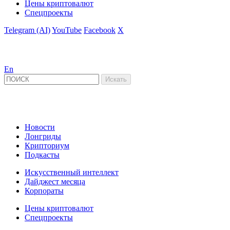
Цены криптовалют
Спецпроекты
Telegram (AI)
YouTube
Facebook
X
En
Новости
Лонгриды
Крипториум
Подкасты
Искусственный интеллект
Дайджест месяца
Корпораты
Цены криптовалют
Спецпроекты