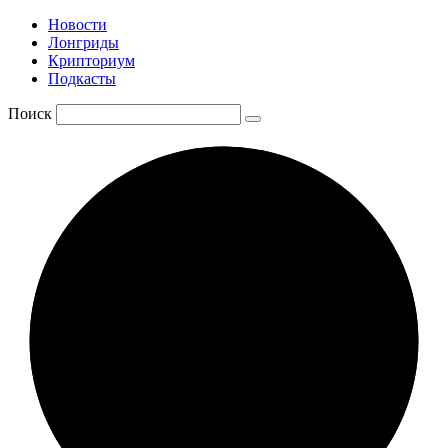
Новости
Лонгриды
Крипториум
Подкасты
Поиск