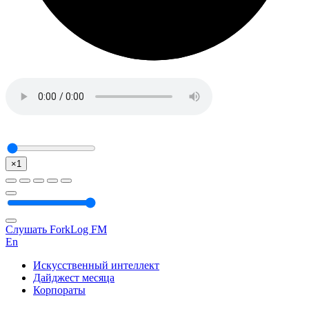
×1
Слушать ForkLog FM
En
Искусственный интеллект
Дайджест месяца
Корпораты