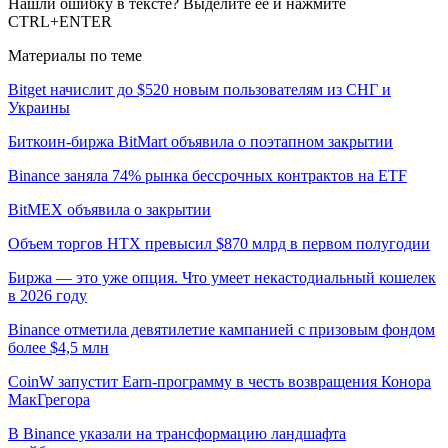
Нашли ошибку в тексте? Выделите ее и нажмите
CTRL+ENTER
Материалы по теме
Bitget начислит до $520 новым пользователям из СНГ и
Украины
Биткоин-биржа BitMart объявила о поэтапном закрытии
Binance заняла 74% рынка бессрочных контрактов на ETF
BitMEX объявила о закрытии
Объем торгов HTX превысил $870 млрд в первом полугодии
Биржа — это уже опция. Что умеет некастодиальный кошелек
в 2026 году
Binance отметила девятилетие кампанией с призовым фондом
более $4,5 млн
CoinW запустит Earn-программу в честь возвращения Конора
МакГрегора
В Binance указали на трансформацию ландшафта