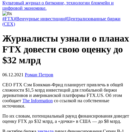
Культовый журнал о биткоине, технологии блокчейн и
цифровой экономике.
#FTX
#Венчурные инвестиции
#Централизованные биржи
(CEX)
Журналисты узнали о планах
FTX довести свою оценку до
$32 млрд
06.12.2021
Роман Петров
CEO FTX Сэм Бэнкман-Фрид планирует привлечь в общей
сложности $1,5 млрд инвестиций для глобальной биржи
деривативов и американской платформы FTX.US. Об этом
сообщает
The Information
со ссылкой на собственные
источники.
По их словам, потенциальный раунд финансирования доведет
оценку FTX до $32 млрд, а «дочки» в США — до $8 млрд.
В октябре биржа
закрыла
раунд финансирования Серии В-1