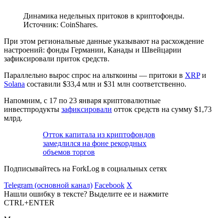
Динамика недельных притоков в криптофонды.
Источник: CoinShares.
При этом региональные данные указывают на расхождение
настроений: фонды Германии, Канады и Швейцарии
зафиксировали приток средств.
Параллельно вырос спрос на альткоины — притоки в
XRP
и
Solana
составили $33,4 млн и $31 млн соответственно.
Напомним, с 17 по 23 января криптовалютные
инвестпродукты
зафиксировали
отток средств на сумму $1,73
млрд.
Отток капитала из криптофондов
замедлился на фоне рекордных
объемов торгов
Подписывайтесь на ForkLog в социальных сетях
Telegram (основной канал)
Facebook
X
Нашли ошибку в тексте? Выделите ее и нажмите
CTRL+ENTER