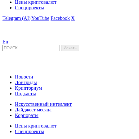
Цены криптовалют
Спецпроекты
Telegram (AI)
YouTube
Facebook
X
En
Новости
Лонгриды
Крипториум
Подкасты
Искусственный интеллект
Дайджест месяца
Корпораты
Цены криптовалют
Спецпроекты