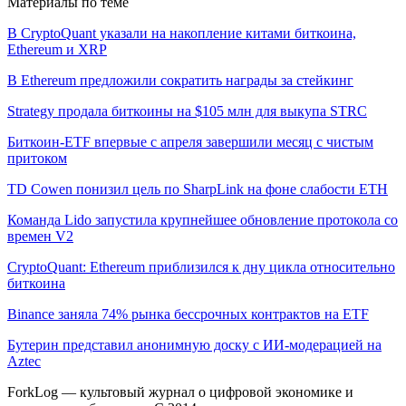
Материалы по теме
В CryptoQuant указали на накопление китами биткоина,
Ethereum и XRP
В Ethereum предложили сократить награды за стейкинг
Strategy продала биткоины на $105 млн для выкупа STRC
Биткоин-ETF впервые с апреля завершили месяц с чистым
притоком
TD Cowen понизил цель по SharpLink на фоне слабости ETH
Команда Lido запустила крупнейшее обновление протокола со
времен V2
CryptoQuant: Ethereum приблизился к дну цикла относительно
биткоина
Binance заняла 74% рынка бессрочных контрактов на ETF
Бутерин представил анонимную доску с ИИ-модерацией на
Aztec
ForkLog — культовый журнал о цифровой экономике и