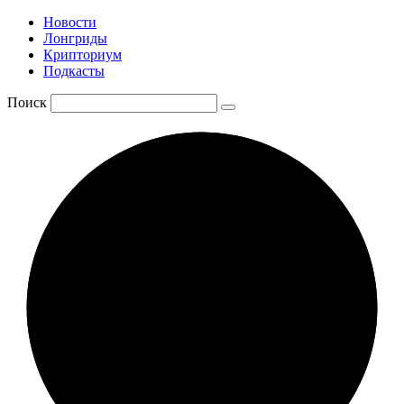
Новости
Лонгриды
Крипториум
Подкасты
Поиск