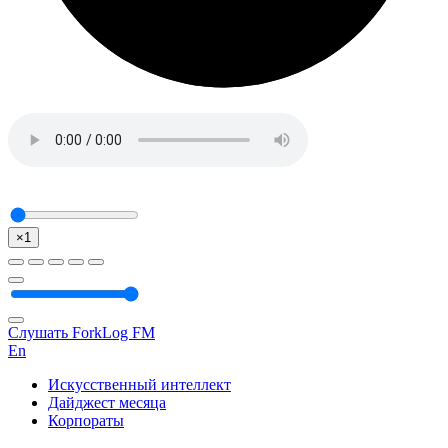
×1
Слушать ForkLog FM
En
Искусственный интеллект
Дайджест месяца
Корпораты