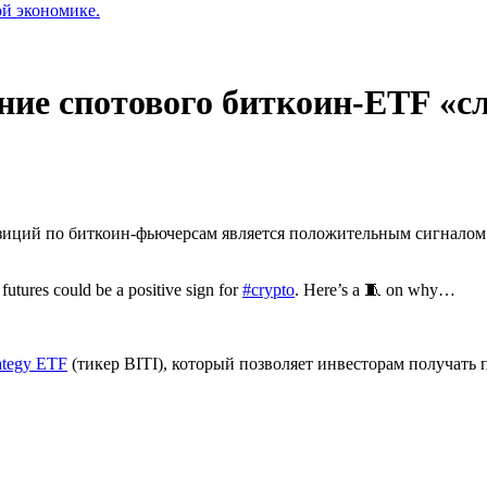
ой экономике.
рение спотового биткоин-ETF 
зиций по биткоин-фьючерсам является положительным сигналом 
futures could be a positive sign for
#crypto
. Here’s a 🧵 on why…
rategy ETF
(тикер BITI), который позволяет инвесторам получать