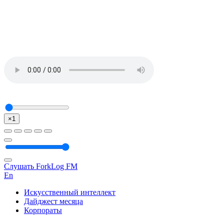
×1
Слушать ForkLog FM
En
Искусственный интеллект
Дайджест месяца
Корпораты