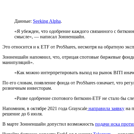
Данные:
Seeking Alpha
.
«Я убежден, что одобрение каждого связанного с битк
смысле», — написал Зонненшайн.
Это относится и к ETF от ProShares, несмотря на обратную экс
Зонненшайн напомнил, что, отрицая спотовые биржевые фонды 
манипуляций».
«Как можно интерпретировать выход на рынок BITI инач
По его словам, появление фонда от ProShares означает, что р
розничным инвесторам.
«Разве одобрение спотового биткоин-ETF не стало бы 
Напомним, в октябре 2021 года Grayscale
направила заявку
на п
решение до 6 июля.
В марте Зонненшайн допустил возможность
подачи иска прот