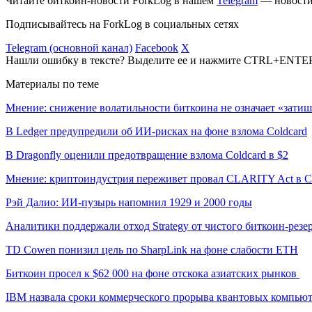
Читайте биткоин-новости ForkLog в нашем
Telegram
— новости 
Подписывайтесь на ForkLog в социальных сетях
Telegram (основной канал)
Facebook
X
Нашли ошибку в тексте? Выделите ее и нажмите CTRL+ENTE
Материалы по теме
Мнение: снижение волатильности биткоина не означает «затиш
В Ledger предупредили об ИИ-рисках на фоне взлома Coldcard
В Dragonfly оценили предотвращение взлома Coldcard в $2
Мнение: криптоиндустрия переживет провал CLARITY Act в С
Рэй Далио: ИИ-пузырь напомнил 1929 и 2000 годы
Аналитики поддержали отход Strategy от чистого биткоин-резе
TD Cowen понизил цель по SharpLink на фоне слабости ETH
Биткоин просел к $62 000 на фоне отскока азиатских рынков
IBM назвала сроки коммерческого прорыва квантовых компью