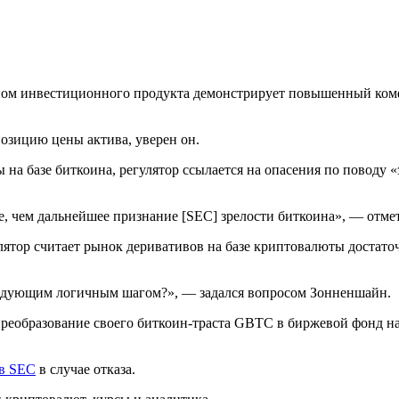
оином инвестиционного продукта демонстрирует повышенный ко
позицию цены актива, уверен он.
на базе биткоина, регулятор ссылается на опасения по поводу
е, чем дальнейшее признание [SEC] зрелости биткоина», — отм
егулятор считает рынок деривативов на базе криптовалюты доста
следующим логичным шагом?», — задался вопросом Зонненшайн.
реобразование своего биткоин-траста GBTC в биржевой фонд на
ив SEC
в случае отказа.