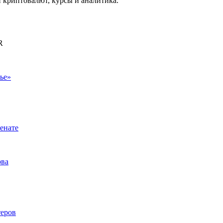
криптовалют, курсы и аналитика.
R
ье»
енате
рва
теров