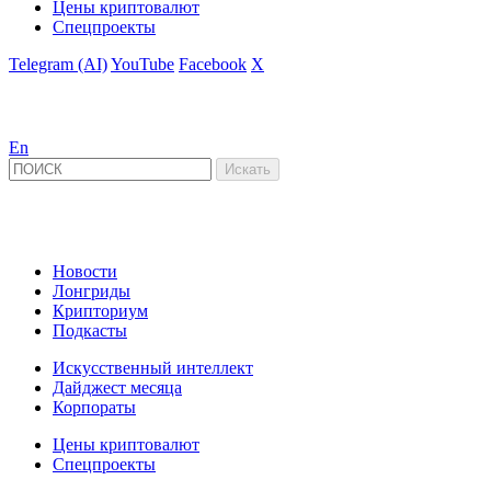
Цены криптовалют
Спецпроекты
Telegram (AI)
YouTube
Facebook
X
En
Новости
Лонгриды
Крипториум
Подкасты
Искусственный интеллект
Дайджест месяца
Корпораты
Цены криптовалют
Спецпроекты