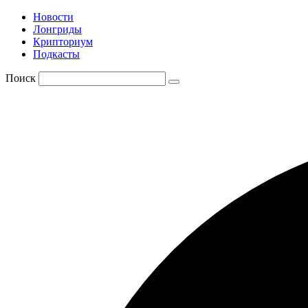
Новости
Лонгриды
Крипториум
Подкасты
Поиск