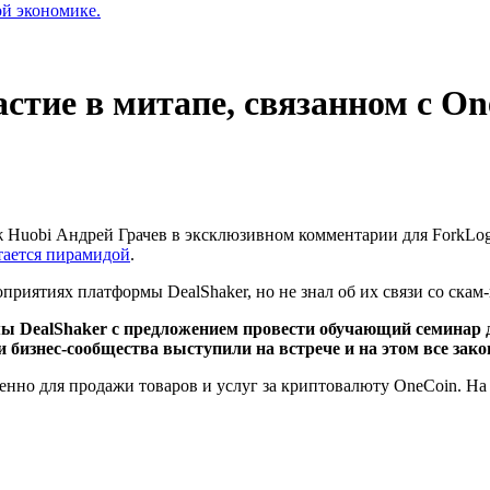
ой экономике.
астие в митапе, связанном с On
Huobi Андрей Грачев в эксклюзивном комментарии для ForkLog 
итается пирамидой
.
роприятиях платформы DealShaker, но не знал об их связи со ска
ы DealShaker с предложением провести обучающий семинар дл
и бизнес-сообщества выступили на встрече и на этом все зако
венно для продажи товаров и услуг за криптовалюту OneCoin. Н