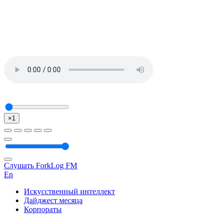
×1
Слушать ForkLog FM
En
Искусственный интеллект
Дайджест месяца
Корпораты