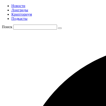
Новости
Лонгриды
Крипториум
Подкасты
Поиск