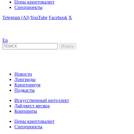
Цены криптовалют
Спецпроекты
Telegram (AI)
YouTube
Facebook
X
En
Новости
Лонгриды
Крипториум
Подкасты
Искусственный интеллект
Дайджест месяца
Корпораты
Цены криптовалют
Спецпроекты