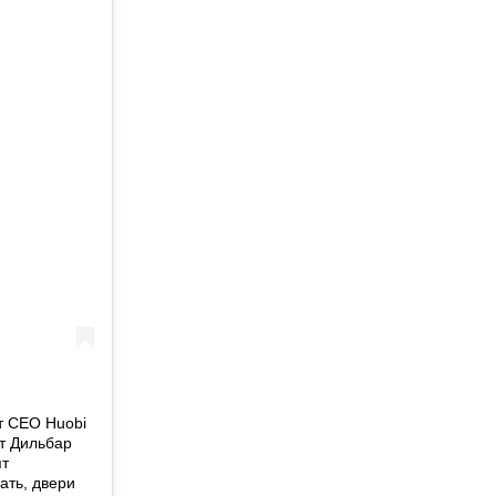
т CEO Huobi
от Дильбар
ят
ать, двери