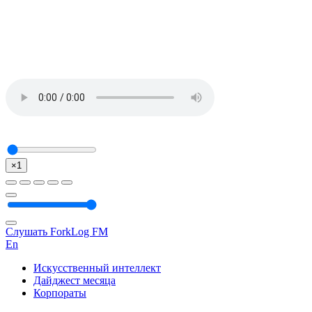
×1
Слушать ForkLog FM
En
Искусственный интеллект
Дайджест месяца
Корпораты