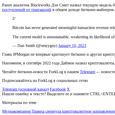
Ранее аналитик Blockworks Дэн Смит назвал текущую модель б
поступлений от транзакций
в общем доходе биткоин-майнеров.
2/
Bitcoin has never generated meaningful transaction revenue relat
The current model is unsustainable, weakening its likelihood of
— Dan Smith (@smyyguy)
January 10, 2023
Глава JPMorgan не впервые критикует биткоин и другие крипто
Напомним, в сентябре 2022 года Даймон назвал криптовалюты
Читайте биткоин-новости ForkLog в нашем
Telegram
— новости 
Подписывайтесь на ForkLog в социальных сетях
Telegram (основной канал)
Facebook
X
Нашли ошибку в тексте? Выделите ее и нажмите CTRL+ENTE
Материалы по теме
Медиакомпания Трампа свернула криптовалютное направлени