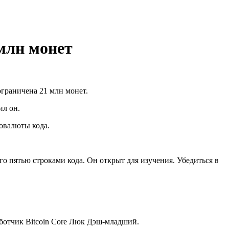
млн монет
ограничена 21 млн монет.
л он.
овалюты кода.
о пятью строками кода. Он открыт для изучения. Убедиться в
аботчик Bitcoin Core Люк Дэш-младший.