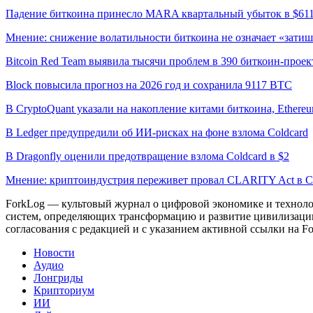
Падение биткоина принесло MARA квартальный убыток в $61
Мнение: снижение волатильности биткоина не означает «затиш
Bitcoin Red Team выявила тысячи проблем в 390 биткоин-проек
Block повысила прогноз на 2026 год и сохранила 9117 BTC
В CryptoQuant указали на накопление китами биткоина, Ethere
В Ledger предупредили об ИИ-рисках на фоне взлома Coldcard
В Dragonfly оценили предотвращение взлома Coldcard в $2
Мнение: криптоиндустрия переживет провал CLARITY Act в С
ForkLog — культовый журнал о цифровой экономике и технолог
систем, определяющих трансформацию и развитие цивилизаци
согласования с редакцией и с указанием активной ссылки на Fo
Новости
Аудио
Лонгриды
Крипториум
ИИ