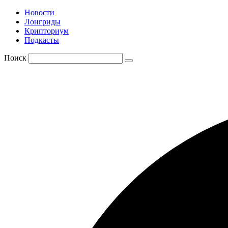
Новости
Лонгриды
Крипториум
Подкасты
Поиск