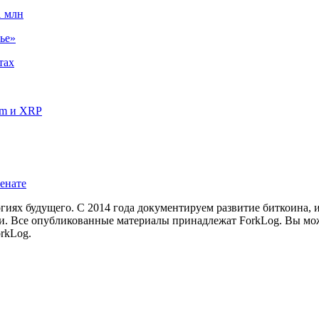
1 млн
ье»
тах
um и XRP
енате
иях будущего. С 2014 года документируем развитие биткоина, 
и.
Все опубликованные материалы принадлежат ForkLog. Вы мож
rkLog.