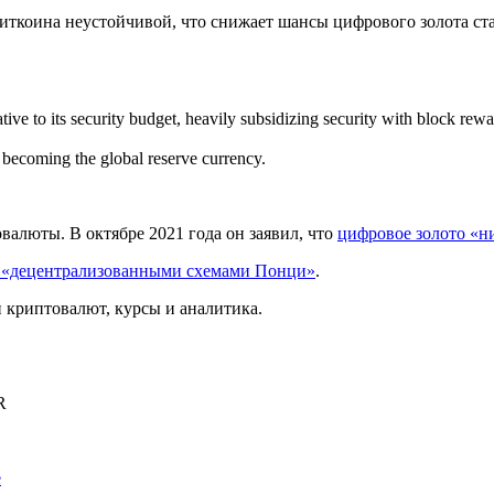
иткоина неустойчивой, что снижает шансы цифрового золота ст
ive to its security budget, heavily subsidizing security with block rewa
 becoming the global reserve currency.
валюты. В октябре 2021 года он заявил, что
цифровое золото «ни
«децентрализованными схемами Понци»
.
криптовалют, курсы и аналитика.
R
е