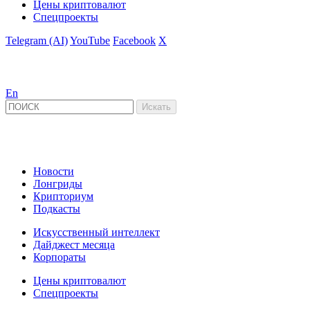
Цены криптовалют
Спецпроекты
Telegram (AI)
YouTube
Facebook
X
En
Новости
Лонгриды
Крипториум
Подкасты
Искусственный интеллект
Дайджест месяца
Корпораты
Цены криптовалют
Спецпроекты