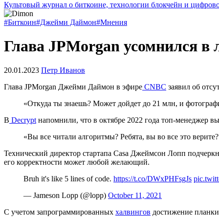
Культовый журнал о биткоине, технологии блокчейн и цифров
#Биткоин
#Джейми Даймон
#Мнения
Глава JPMorgan усомнился в 
20.01.2023
Петр Иванов
Глава JPMorgan Джейми Даймон в эфире
CNBС
заявил об отсу
«Откуда ты знаешь? Может дойдет до 21 млн, и фотограф
В
Decrypt
напомнили, что в октябре 2022 года топ-менеджер вы
«Вы все читали алгоритмы? Ребята, вы во все это верите?
Технический директор стартапа Casa Джеймсон Лопп подчеркну
его корректности может любой желающий.
Bruh it's like 5 lines of code.
https://t.co/DWxPHFsgJs
pic.twi
— Jameson Lopp (@lopp)
October 11, 2021
С учетом запрограммированных
халвингов
достижение планки 