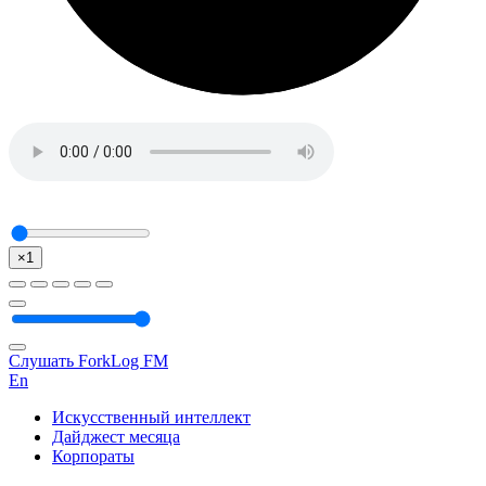
×1
Слушать ForkLog FM
En
Искусственный интеллект
Дайджест месяца
Корпораты