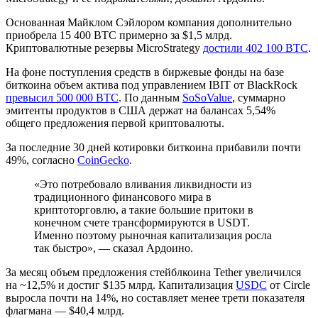
Основанная Майклом Сэйлором компания дополнительно
приобрела 15 400 BTC примерно за $1,5 млрд.
Криптовалютные резервы MicroStrategy
достили 402 100 BTC
.
На фоне поступления средств в биржевые фонды на базе
биткоина объем актива под управлением IBIT от BlackRock
превысил 500 000 BTC
. По данным
SoSoValue
, суммарно
эмитенты продуктов в США держат на балансах 5,54%
общего предложения первой криптовалюты.
За последние 30 дней котировки биткоина прибавили почти
49%, согласно
CoinGecko
.
«Это потребовало вливания ликвидности из
традиционного финансового мира в
криптоторговлю, а такие большие притоки в
конечном счете трансформируются в USDT.
Именно поэтому рыночная капитализация росла
так быстро», — сказал Ардоино.
За месяц объем предложения стейблкоина Tether увеличился
на ~12,5% и достиг $135 млрд. Капитализация
USDC
от Circle
выросла почти на 14%, но составляет менее трети показателя
флагмана — $40,4 млрд.