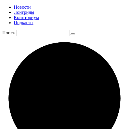
Новости
Лонгриды
Крипториум
Подкасты
Поиск