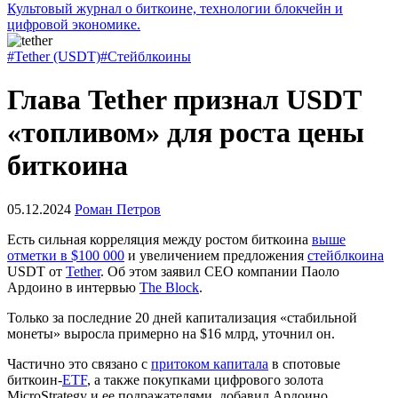
Культовый журнал о биткоине, технологии блокчейн и
цифровой экономике.
#Tether (USDT)
#Стейблкоины
Глава Tether признал USDT
«топливом» для роста цены
биткоина
05.12.2024
Роман Петров
Есть сильная корреляция между ростом биткоина
выше
отметки в $100 000
и увеличением предложения
стейблкоина
USDT от
Tether
. Об этом заявил CEO компании Паоло
Ардоино в интервью
The Block
.
Только за последние 20 дней капитализация «стабильной
монеты» выросла примерно на $16 млрд, уточнил он.
Частично это связано с
притоком капитала
в спотовые
биткоин-
ETF
, а также покупками цифрового золота
MicroStrategy и ее подражателями, добавил Ардоино.