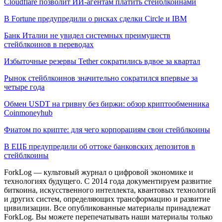
Cloudflare позволит ИИ-агентам платить стейблкоинами
В Fortune предупредили о рисках сделки Circle и IBM
Банк Италии не увидел системных преимуществ
стейблкоинов в переводах
Избыточные резервы Tether сократились вдвое за квартал
Рынок стейблкоинов значительно сократился впервые за
четыре года
Обмен USDT на гривну без биржи: обзор криптообменника
Coinmoneyhub
Фиатом по крипте: для чего корпорациям свои стейблкоины
В ЕЦБ предупредили об оттоке банковских депозитов в
стейблкоины
ForkLog — культовый журнал о цифровой экономике и
технологиях будущего. С 2014 года документируем развитие
биткоина, искусственного интеллекта, квантовых технологий
и других систем, определяющих трансформацию и развитие
цивилизации.
Все опубликованные материалы принадлежат
ForkLog. Вы можете перепечатывать наши материалы только