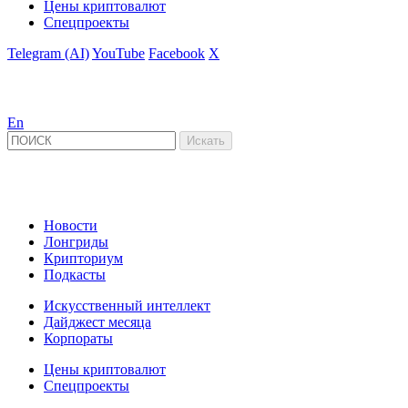
Цены криптовалют
Спецпроекты
Telegram (AI)
YouTube
Facebook
X
En
Новости
Лонгриды
Крипториум
Подкасты
Искусственный интеллект
Дайджест месяца
Корпораты
Цены криптовалют
Спецпроекты