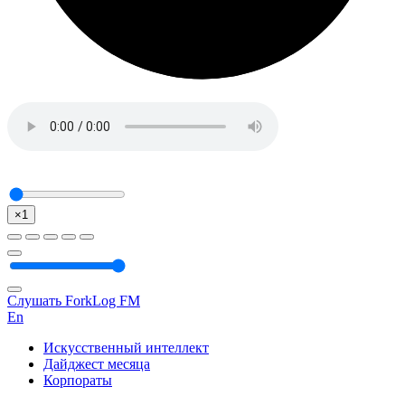
×1
Слушать ForkLog FM
En
Искусственный интеллект
Дайджест месяца
Корпораты