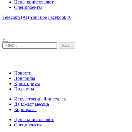
Цены криптовалют
Спецпроекты
Telegram (AI)
YouTube
Facebook
X
En
Новости
Лонгриды
Крипториум
Подкасты
Искусственный интеллект
Дайджест месяца
Корпораты
Цены криптовалют
Спецпроекты