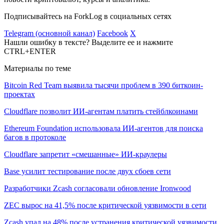
Подписывайтесь на ForkLog в социальных сетях
Telegram (основной канал)
Facebook
X
Нашли ошибку в тексте? Выделите ее и нажмите
CTRL+ENTER
Материалы по теме
Bitcoin Red Team выявила тысячи проблем в 390 биткоин-
проектах
Cloudflare позволит ИИ-агентам платить стейблкоинами
Ethereum Foundation использовала ИИ-агентов для поиска
багов в протоколе
Cloudflare запретит «смешанные» ИИ-краулеры
Base усилит тестирование после двух сбоев сети
Разработчики Zcash согласовали обновление Ironwood
ZEC вырос на 41,5% после критической уязвимости в сети
Zcash упал на 48% после устранения критической уязвимости