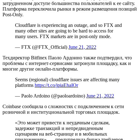
затрудненном доступе большинства пользователей к ее сайту.
Платформа переключила рынки в режим размещения позиций
Post-Only.
Cloudflare is experiencing an outage, and so FTX and
many other sites are going to be hard to access for
many users. FTX markets are in post-only mode.
— FTX (@FTX_Official)
June 21, 2022
Техдиректор Bitfinex Паоло Ардоино также подтвердил, что
проблемы с интернет-сервисами затронули площадку, как и
многие другие онлайн-платформы.
Seems (regional) cloudflare issues are affecting many
platforms
https://t.co/jpiaEhaIOr
— Paolo Ardoino (@paoloardoino)
June 21, 2022
Coinbase сообщила о сложностях с подключением к сети
розничной и институциональной торговых площадок.
«Это может привести к неудачным сделкам,
задержке транзакций и непредвиденным
сценариям на веб-странице и в мобильных
приложениях», — предупредила биржа трейдеров.