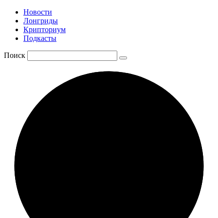
Новости
Лонгриды
Крипториум
Подкасты
Поиск