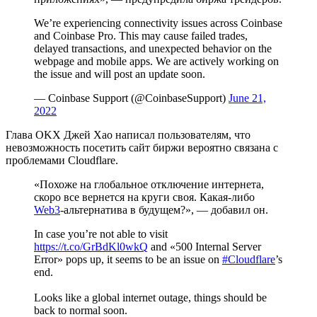
We’re experiencing connectivity issues across Coinbase
and Coinbase Pro. This may cause failed trades,
delayed transactions, and unexpected behavior on the
webpage and mobile apps. We are actively working on
the issue and will post an update soon.
— Coinbase Support (@CoinbaseSupport)
June 21,
2022
Глава OKX Джей Хао написал пользователям, что
невозможность посетить сайт биржи вероятно связана с
проблемами Cloudflare.
«Похоже на глобальное отключение интернета,
скоро все вернется на круги своя. Какая-либо
Web3
-альтернатива в будущем?», — добавил он.
In case you’re not able to visit
https://t.co/GrBdKl0wkQ
and «500 Internal Server
Error» pops up, it seems to be an issue on
#Cloudflare
’s
end.
Looks like a global internet outage, things should be
back to normal soon.