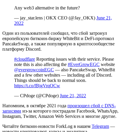
Any web3 alternative in the future?
— jay_star.lens | OKX CEO (@Jay_OKX)
June 21,
2022
Один из пользователей сообщил, что сбой затронул
европейскую биткоин-биржу WhiteBit и DeFi-протокол
PancakeSwap, а также популярную в криптосообществе
платформу Discord.
#cloudflare
Reporting issues with their service. Please
note this is also affecting the
#EverGrowEGC
website
@evergrowcoinEGC
— also PancakeSwap, WhiteBit
and a few other websites — including all of Discord.
Things should be back to normal soon.
https://t.co/fBjgVrqOCw
— CPdoge (@CPdoge)
June 21, 2022
Напомним, в октябре 2021 года
произошел сбой с DNS-
записями
из-за которого пострадали Facebook, WhatsApp,
Instagram, Twitter, Amazon Web Services и многие другие.
Читайте биткоин-новости ForkLog в нашем
Telegram
—
новости криптовалют, курсы и аналитика.