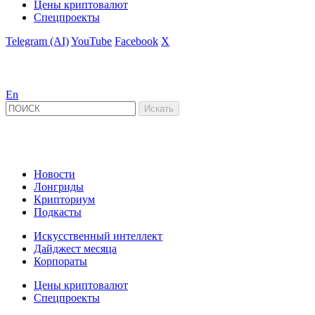
Цены криптовалют
Спецпроекты
Telegram (AI)
YouTube
Facebook
X
En
Новости
Лонгриды
Крипториум
Подкасты
Искусственный интеллект
Дайджест месяца
Корпораты
Цены криптовалют
Спецпроекты