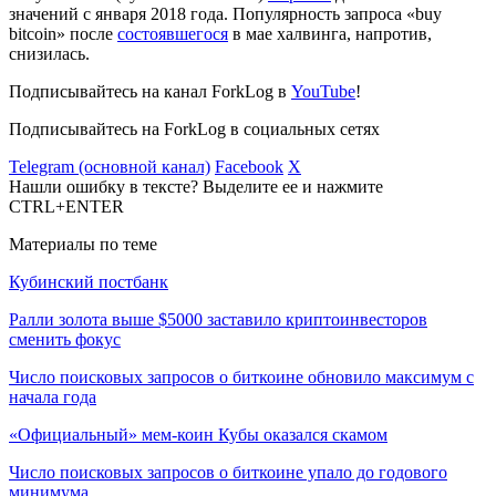
значений с января 2018 года. Популярность запроса «buy
bitcoin» после
состоявшегося
в мае халвинга, напротив,
снизилась.
Подписывайтесь на канал ForkLog в
YouTube
!
Подписывайтесь на ForkLog в социальных сетях
Telegram (основной канал)
Facebook
X
Нашли ошибку в тексте? Выделите ее и нажмите
CTRL+ENTER
Материалы по теме
Кубинский постбанк
Ралли золота выше $5000 заставило криптоинвесторов
сменить фокус
Число поисковых запросов о биткоине обновило максимум с
начала года
«Официальный» мем-коин Кубы оказался скамом
Число поисковых запросов о биткоине упало до годового
минимума