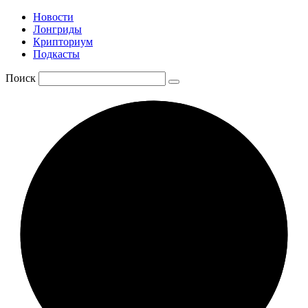
Новости
Лонгриды
Крипториум
Подкасты
Поиск