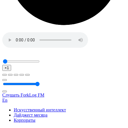
×1
Слушать ForkLog FM
En
Искусственный интеллект
Дайджест месяца
Корпораты