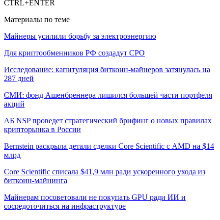
CTRL+ENTER
Материалы по теме
Майнеры усилили борьбу за электроэнергию
Для криптообменников РФ создадут СРО
Исследование: капитуляция биткоин-майнеров затянулась на
287 дней
СМИ: фонд Ашенбреннера лишился большей части портфеля
акций
АБ NSP проведет стратегический брифинг о новых правилах
крипторынка в России
Bernstein раскрыла детали сделки Core Scientific с AMD на $14
млрд
Core Scientific списала $41,9 млн ради ускоренного ухода из
биткоин-майнинга
Майнерам посоветовали не покупать GPU ради ИИ и
сосредоточиться на инфраструктуре