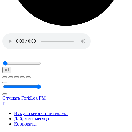
×1
Слушать ForkLog FM
En
Искусственный интеллект
Дайджест месяца
Корпораты