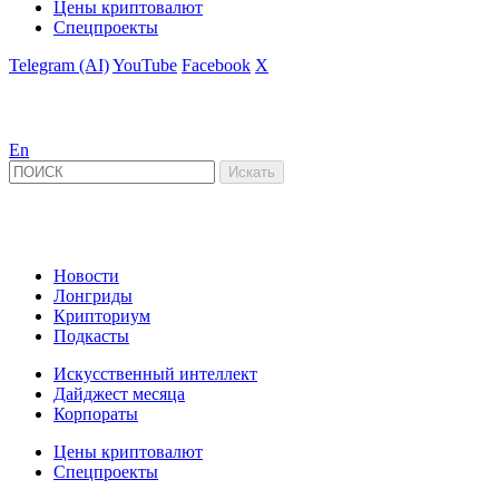
Цены криптовалют
Спецпроекты
Telegram (AI)
YouTube
Facebook
X
En
Новости
Лонгриды
Крипториум
Подкасты
Искусственный интеллект
Дайджест месяца
Корпораты
Цены криптовалют
Спецпроекты