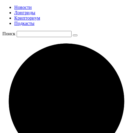
Новости
Лонгриды
Крипториум
Подкасты
Поиск