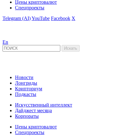
Цены криптовалют
Спецпроекты
Telegram (AI)
YouTube
Facebook
X
En
Новости
Лонгриды
Крипториум
Подкасты
Искусственный интеллект
Дайджест месяца
Корпораты
Цены криптовалют
Спецпроекты