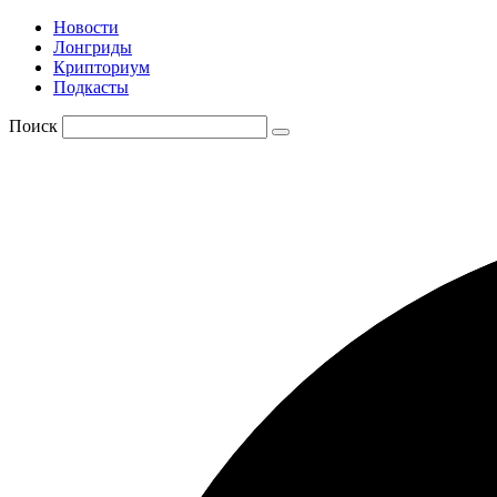
Новости
Лонгриды
Крипториум
Подкасты
Поиск