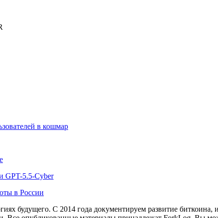
R
льзователей в кошмар
e
и GPT-5.5-Cyber
юты в России
иях будущего. С 2014 года документируем развитие биткоина, 
и.
Все опубликованные материалы принадлежат ForkLog. Вы мож