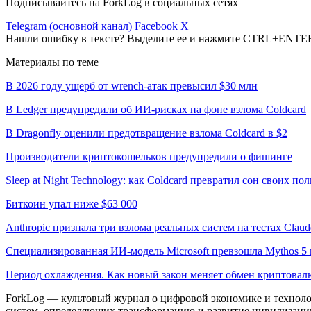
Подписывайтесь на ForkLog в социальных сетях
Telegram (основной канал)
Facebook
X
Нашли ошибку в тексте? Выделите ее и нажмите CTRL+ENTE
Материалы по теме
В 2026 году ущерб от wrench-атак превысил $30 млн
В Ledger предупредили об ИИ-рисках на фоне взлома Coldcard
В Dragonfly оценили предотвращение взлома Coldcard в $2
Производители криптокошельков предупредили о фишинге
Sleep at Night Technology: как Coldcard превратил сон своих по
Биткоин упал ниже $63 000
Anthropic признала три взлома реальных систем на тестах Claud
Специализированная ИИ-модель Microsoft превзошла Mythos 5 
Период охлаждения. Как новый закон меняет обмен криптовал
ForkLog — культовый журнал о цифровой экономике и технолог
систем, определяющих трансформацию и развитие цивилизаци