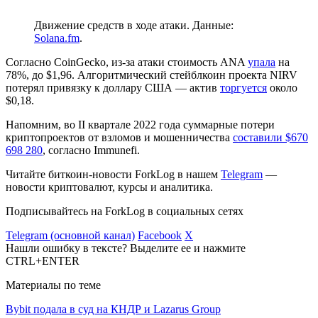
Движение средств в ходе атаки. Данные:
Solana.fm
.
Согласно CoinGecko, из-за атаки стоимость ANA
упала
на
78%, до $1,96. Алгоритмический стейблкоин проекта NIRV
потерял привязку к доллару США — актив
торгуется
около
$0,18.
Напомним, во II квартале 2022 года суммарные потери
криптопроектов от взломов и мошенничества
составили $670
698 280
, согласно Immunefi.
Читайте биткоин-новости ForkLog в нашем
Telegram
—
новости криптовалют, курсы и аналитика.
Подписывайтесь на ForkLog в социальных сетях
Telegram (основной канал)
Facebook
X
Нашли ошибку в тексте? Выделите ее и нажмите
CTRL+ENTER
Материалы по теме
Bybit подала в суд на КНДР и Lazarus Group