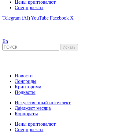
Цены криптовалют
Спецпроекты
Telegram (AI)
YouTube
Facebook
X
En
Новости
Лонгриды
Крипториум
Подкасты
Искусственный интеллект
Дайджест месяца
Корпораты
Цены криптовалют
Спецпроекты