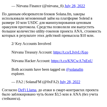
— Nirvana Finance (@nirvana_fi)
July 28, 2022
По данным обозревателя блоков Solana.fm, хакеры
использовали мгновенный займ на платформе Solend в
размере 10 млн USDC для манипулирования ценовым
оракулом протокола. Средства позволили им выпустить
большое количество utility-токенов проекта ANA, стоимость
которых в результате этих действий превысила $10 млн.
2/ Key Accounts Involved
Nirvana Treasury Account:
https://t.co/LIvivLjXqo
Nirvana Hacker Account:
https://t.co/KNCwA7nEnU
Both accounts have been tagged on
@solanafm
explorer.
— FA2 | SolanaFM (@0xFA2)
July 28, 2022
Согласно
DeFi Llama
, до атаки в смарт-контрактах проекта
было заблокировано чуть более $3,5 млн в ANA (без учета
стейкинга).