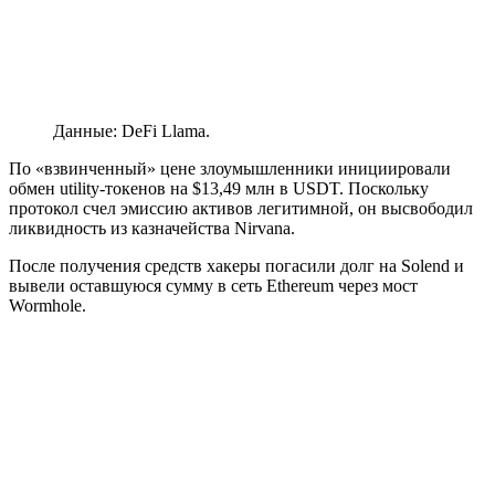
Данные: DeFi Llama.
По «взвинченный» цене злоумышленники инициировали
обмен utility-токенов на $13,49 млн в USDT. Поскольку
протокол счел эмиссию активов легитимной, он высвободил
ликвидность из казначейства Nirvana.
После получения средств хакеры погасили долг на Solend и
вывели оставшуюся сумму в сеть Ethereum через мост
Wormhole.