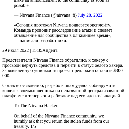
make an announcement to the community as soon as
possible.
— Nirvana Finance (@nirvana_fi)
July 28, 2022
«Сегодня протокол Nirvana подвергся эксплойту.
Команда проводит расследование атаки и сделает
объявление для сообщества в ближайшее время»,
— написали разработчики.
29 июля 2022 | 15:35
Апдейт:
Представители Nirvana Finance обратились к хакеру с
просьбой вернуть средства и перейти в статус белого хакера.
За выявленную уязвимость проект предложил оставить $300
000.
Согласно заявлению, разработчикам удалось обнаружить
кошелек злоумышленника на неназванной централизованной
платформе и теперь они работают над его идентификацией.
To The Nirvana Hacker:
On behalf of the Nirvana Finance community, we
humbly ask that you return the stolen funds from our
treasury. 1/5