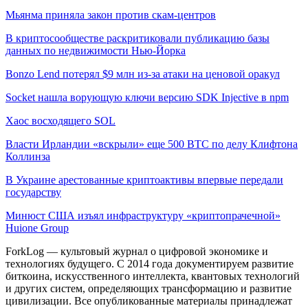
Мьянма приняла закон против скам-центров
В криптосообществе раскритиковали публикацию базы
данных по недвижимости Нью-Йорка
Bonzo Lend потерял $9 млн из-за атаки на ценовой оракул
Socket нашла ворующую ключи версию SDK Injective в npm
Хаос восходящего SOL
Власти Ирландии «вскрыли» еще 500 BTC по делу Клифтона
Коллинза
В Украине арестованные криптоактивы впервые передали
государству
Минюст США изъял инфраструктуру «криптопрачечной»
Huione Group
ForkLog — культовый журнал о цифровой экономике и
технологиях будущего. С 2014 года документируем развитие
биткоина, искусственного интеллекта, квантовых технологий
и других систем, определяющих трансформацию и развитие
цивилизации.
Все опубликованные материалы принадлежат