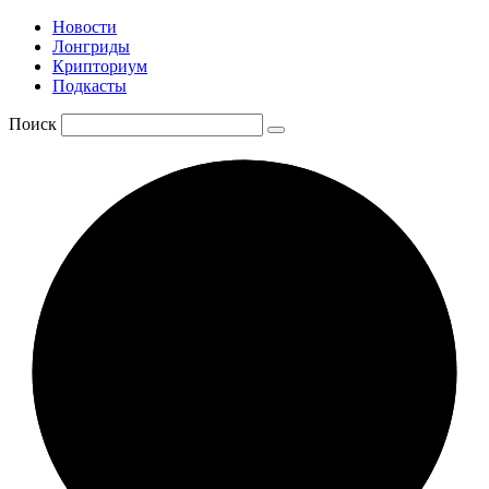
Новости
Лонгриды
Крипториум
Подкасты
Поиск