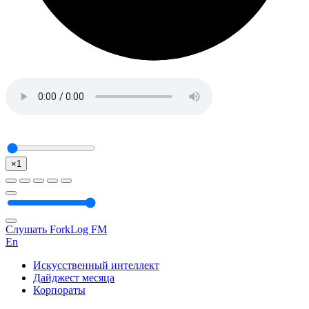
×1
Слушать ForkLog FM
En
Искусственный интеллект
Дайджест месяца
Корпораты