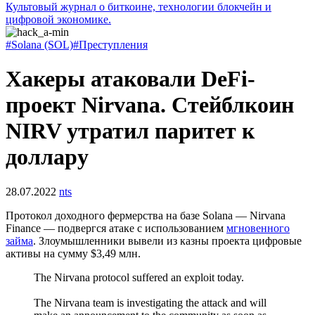
Культовый журнал о биткоине, технологии блокчейн и
цифровой экономике.
#Solana (SOL)
#Преступления
Хакеры атаковали DeFi-
проект Nirvana. Стейблкоин
NIRV утратил паритет к
доллару
28.07.2022
nts
Протокол доходного фермерства на базе Solana — Nirvana
Finance — подвергся атаке с использованием
мгновенного
займа
. Злоумышленники вывели из казны проекта цифровые
активы на сумму $3,49 млн.
The Nirvana protocol suffered an exploit today.
The Nirvana team is investigating the attack and will