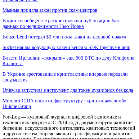
Мьянма приняла закон против скам-центров
В криптосообществе раскритиковали публикацию базы
данных по недвижимости Нью-Йорка
Bonzo Lend потерял $9 млн из-за атаки на ценовой оракул
Socket нашла ворующую ключи версию SDK Injective в npm
Власти Ирландии «вскрыли» еще 500 BTC по делу Клифтона
Коллинза
В Украине арестованные криптоактивы впервые передали
государству
Uniswap запустила инструмент для токен-аукционов без кода
Минюст США изъял инфраструктуру «криптопрачечной»
Huione Group
ForkLog — культовый журнал о цифровой экономике и
технологиях будущего. С 2014 года документируем развитие
биткоина, искусственного интеллекта, квантовых технологий
и других систем, определяющих трансформацию и развитие