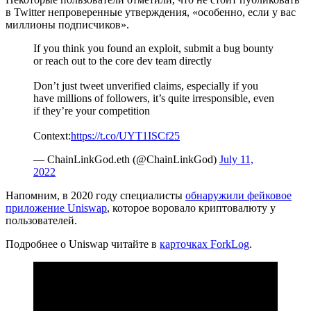
в Twitter непроверенные утверждения, «особенно, если у вас
миллионы подписчиков».
If you think you found an exploit, submit a bug bounty
or reach out to the core dev team directly
Don’t just tweet unverified claims, especially if you
have millions of followers, it’s quite irresponsible, even
if they’re your competition
Context:
https://t.co/UYT1ISCf25
— ChainLinkGod.eth (@ChainLinkGod)
July 11,
2022
Напомним, в 2020 году специалисты
обнаружили фейковое
приложение Uniswap
, которое воровало криптовалюту у
пользователей.
Подробнее о Uniswap читайте в
карточках ForkLog
.