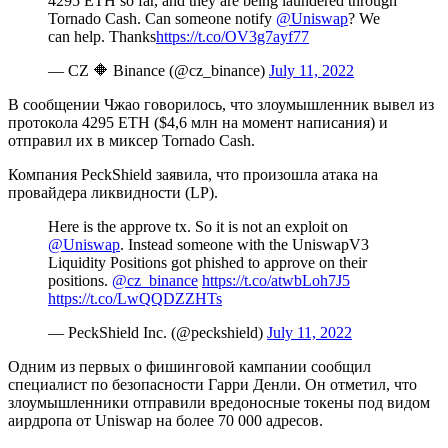
4295 ETH so far, and they are being laundered through
Tornado Cash. Can someone notify
@Uniswap
? We
can help. Thanks
https://t.co/OV3g7ayf77
— CZ 🔶 Binance (@cz_binance)
July 11, 2022
В сообщении Чжао говорилось, что злоумышленник вывел из
протокола 4295 ETH ($4,6 млн на момент написания) и
отправил их в миксер Tornado Cash.
Компания PeckShield заявила, что произошла атака на
провайдера ликвидности (LP).
Here is the approve tx. So it is not an exploit on
@Uniswap
. Instead someone with the UniswapV3
Liquidity Positions got phished to approve on their
positions.
@cz_binance
https://t.co/atwbLoh7J5
https://t.co/LwQQDZZHTs
— PeckShield Inc. (@peckshield)
July 11, 2022
Одним из первых о фишинговой кампании сообщил
специалист по безопасности Гарри Денли. Он отметил, что
злоумышленники отправили вредоносные токены под видом
аирдропа от Uniswap на более 70 000 адресов.