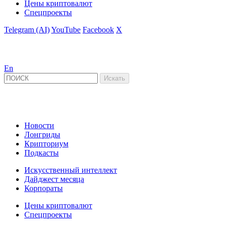
Цены криптовалют
Спецпроекты
Telegram (AI)
YouTube
Facebook
X
En
Новости
Лонгриды
Крипториум
Подкасты
Искусственный интеллект
Дайджест месяца
Корпораты
Цены криптовалют
Спецпроекты