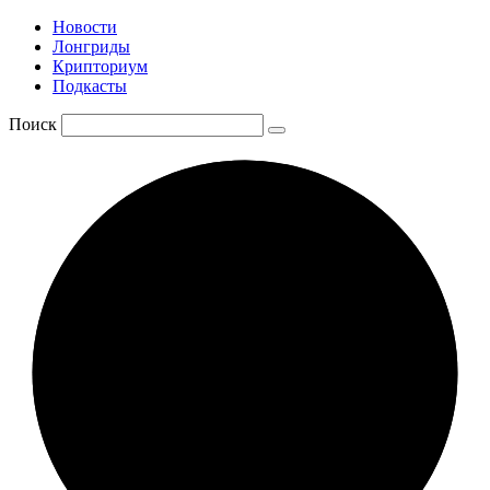
Новости
Лонгриды
Крипториум
Подкасты
Поиск