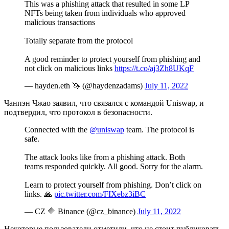
This was a phishing attack that resulted in some LP
NFTs being taken from individuals who approved
malicious transactions
Totally separate from the protocol
A good reminder to protect yourself from phishing and
not click on malicious links
https://t.co/aj3Zh8UKqF
— hayden.eth 🦄 (@haydenzadams)
July 11, 2022
Чанпэн Чжао заявил, что связался с командой Uniswap, и
подтвердил, что протокол в безопасности.
Connected with the
@uniswap
team. The protocol is
safe.
The attack looks like from a phishing attack. Both
teams responded quickly. All good. Sorry for the alarm.
Learn to protect yourself from phishing. Don’t click on
links. 🙏
pic.twitter.com/FIXebz3iBC
— CZ 🔶 Binance (@cz_binance)
July 11, 2022
Некоторые пользователи отметили, что не стоит публиковать