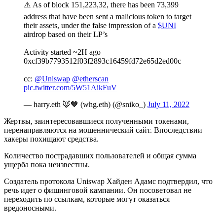
⚠️ As of block 151,223,32, there has been 73,399
address that have been sent a malicious token to target
their assets, under the false impression of a
$UNI
airdrop based on their LP’s
Activity started ~2H ago
0xcf39b7793512f03f2893c16459fd72e65d2ed00c
cc:
@Uniswap
@etherscan
pic.twitter.com/5W51AikFuV
— harry.eth 🦊💙 (whg.eth) (@sniko_)
July 11, 2022
Жертвы, заинтересовавшиеся полученными токенами,
перенаправляются на мошеннический сайт. Впоследствии
хакеры похищают средства.
Количество пострадавших пользователей и общая сумма
ущерба пока неизвестны.
Создатель протокола Uniswap Хайден Адамс подтвердил, что
речь идет о фишинговой кампании. Он посоветовал не
переходить по ссылкам, которые могут оказаться
вредоносными.