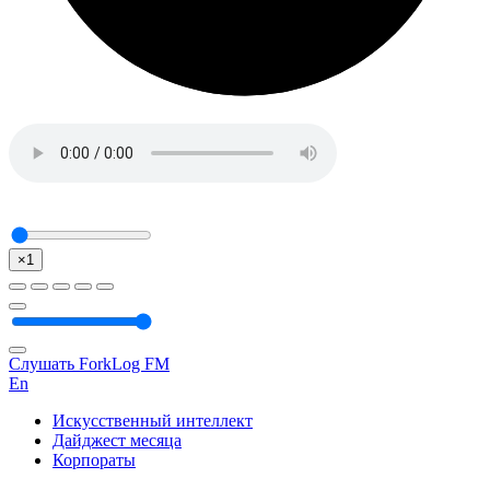
×1
Слушать ForkLog FM
En
Искусственный интеллект
Дайджест месяца
Корпораты