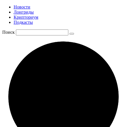
Новости
Лонгриды
Крипториум
Подкасты
Поиск