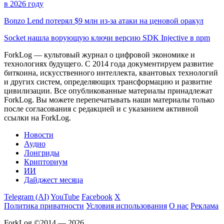
в 2026 году
Bonzo Lend потерял $9 млн из-за атаки на ценовой оракул
Socket нашла ворующую ключи версию SDK Injective в npm
ForkLog — культовый журнал о цифровой экономике и
технологиях будущего. С 2014 года документируем развитие
биткоина, искусственного интеллекта, квантовых технологий
и других систем, определяющих трансформацию и развитие
цивилизации.
Все опубликованные материалы принадлежат
ForkLog. Вы можете перепечатывать наши материалы только
после согласования с редакцией и с указанием активной
ссылки на ForkLog.
Новости
Аудио
Лонгриды
Крипториум
ИИ
Дайджест месяца
Telegram (AI)
YouTube
Facebook
X
Политика приватности
Условия использования
О нас
Реклама
ForkLog ©2014 — 2026