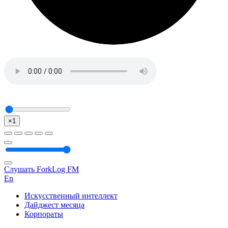
×1
Слушать ForkLog FM
En
Искусственный интеллект
Дайджест месяца
Корпораты