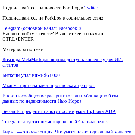
Подписывайтесь на новости ForkLog в
Twitter
.
Подписывайтесь на ForkLog в социальных сетях
Telegram (основной канал)
Facebook
X
Нашли ошибку в тексте? Выделите ее и нажмите
CTRL+ENTER
Материалы по теме
Команда MetaMask расширила доступ к кошельку для ИИ-
агентов
Биткоин упал ниже $63 000
Мьянма приняла закон против скам-центров
В криптосообществе раскритиковали публикацию базы
данных по недвижимости Нью-Йорка
SecondFi прекратит работу после кражи 16,1 млн ADA
Telegram запустит некастодиальный Gram-кошелек
Биржа — это уже опция. Что умеет некастодиальный кошелек