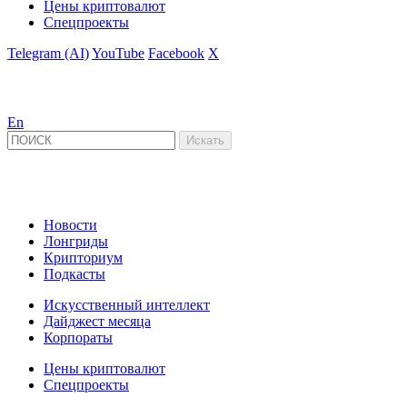
Цены криптовалют
Спецпроекты
Telegram (AI)
YouTube
Facebook
X
En
Новости
Лонгриды
Крипториум
Подкасты
Искусственный интеллект
Дайджест месяца
Корпораты
Цены криптовалют
Спецпроекты