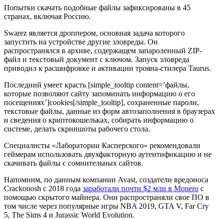
Попытки скачать подобные файлы зафиксированы в 45
странах, включая Россию.
Swarez является дроппером, основная задача которого
запустить на устройстве другие зловреды. Он
распространялся в архиве, содержащем запароленный ZIP-
файл и текстовый документ с ключом. Запуск зловреда
приводил к расшифровке и активации трояна-стилера Taurus.
Последний умеет красть [simple_tooltip content=’файлы,
которые позволяют сайту запоминать информацию о его
посещениях’]cookies[/simple_tooltip], сохраненные пароли,
текстовые файлы, данные из форм автозаполнения в браузерах
и сведения о криптокошельках, собирать информацию о
системе, делать скриншоты рабочего стола.
Специалисты «Лаборатории Касперского» рекомендовали
геймерам использовать двухфакторную аутентификацию и не
скачивать файлы с сомнительных сайтов.
Напомним, по данным компании Avast, создатели вредоноса
Crackonosh с 2018 года
заработали почти $2 млн в Monero
с
помощью скрытого майнера. Они распространяли свое ПО в
том числе через популярные игры ​NBA 2019, GTA V, Far Cry
5, The Sims 4 и Jurassic World Evolution.