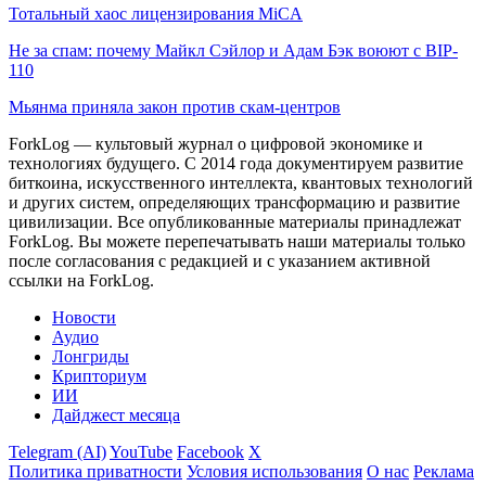
Тотальный хаос лицензирования MiCA
Не за спам: почему Майкл Сэйлор и Адам Бэк воюют с BIP-
110
Мьянма приняла закон против скам-центров
ForkLog — культовый журнал о цифровой экономике и
технологиях будущего. С 2014 года документируем развитие
биткоина, искусственного интеллекта, квантовых технологий
и других систем, определяющих трансформацию и развитие
цивилизации.
Все опубликованные материалы принадлежат
ForkLog. Вы можете перепечатывать наши материалы только
после согласования с редакцией и с указанием активной
ссылки на ForkLog.
Новости
Аудио
Лонгриды
Крипториум
ИИ
Дайджест месяца
Telegram (AI)
YouTube
Facebook
X
Политика приватности
Условия использования
О нас
Реклама