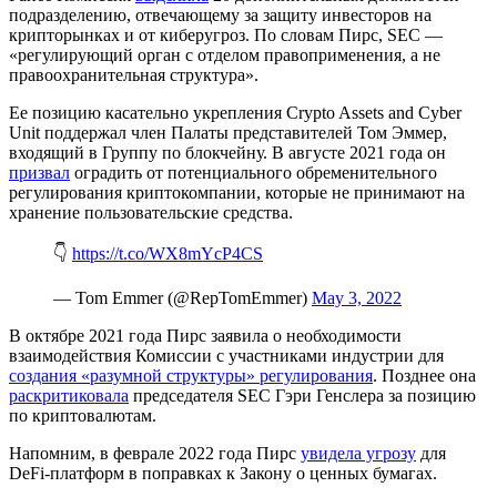
подразделению, отвечающему за защиту инвесторов на
крипторынках и от киберугроз. По словам Пирс, SEC —
«регулирующий орган с отделом правоприменения, а не
правоохранительная структура».
Ее позицию касательно укрепления Crypto Assets and Cyber
Unit поддержал член Палаты представителей Том Эммер,
входящий в Группу по блокчейну. В августе 2021 года он
призвал
оградить от потенциального обременительного
регулирования криптокомпании, которые не принимают на
хранение пользовательские средства.
👇
https://t.co/WX8mYcP4CS
— Tom Emmer (@RepTomEmmer)
May 3, 2022
В октябре 2021 года Пирс заявила о необходимости
взаимодействия Комиссии с участниками индустрии для
создания «разумной структуры» регулирования
. Позднее она
раскритиковала
председателя SEC Гэри Генслера за позицию
по криптовалютам.
Напомним, в феврале 2022 года Пирс
увидела угрозу
для
DeFi-платформ в поправках к Закону о ценных бумагах.