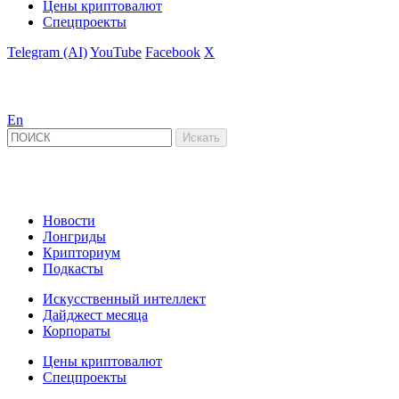
Цены криптовалют
Спецпроекты
Telegram (AI)
YouTube
Facebook
X
En
Новости
Лонгриды
Крипториум
Подкасты
Искусственный интеллект
Дайджест месяца
Корпораты
Цены криптовалют
Спецпроекты