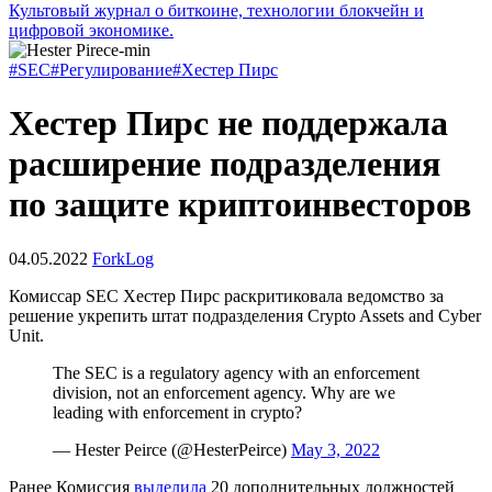
Культовый журнал о биткоине, технологии блокчейн и
цифровой экономике.
#SEC
#Регулирование
#Хестер Пирс
Хестер Пирс не поддержала
расширение подразделения
по защите криптоинвесторов
04.05.2022
ForkLog
Комиссар
SEC
Хестер Пирс раскритиковала ведомство за
решение укрепить штат подразделения Crypto Assets and Cyber
Unit.
The SEC is a regulatory agency with an enforcement
division, not an enforcement agency. Why are we
leading with enforcement in crypto?
— Hester Peirce (@HesterPeirce)
May 3, 2022
Ранее Комиссия
выделила
20 дополнительных должностей