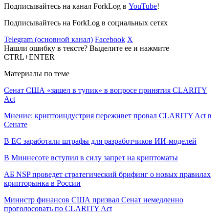
Подписывайтесь на канал ForkLog в
YouTube
!
Подписывайтесь на ForkLog в социальных сетях
Telegram (основной канал)
Facebook
X
Нашли ошибку в тексте? Выделите ее и нажмите
CTRL+ENTER
Материалы по теме
Сенат США «зашел в тупик» в вопросе принятия CLARITY
Act
Мнение: криптоиндустрия переживет провал CLARITY Act в
Сенате
В ЕС заработали штрафы для разработчиков ИИ-моделей
В Миннесоте вступил в силу запрет на криптоматы
АБ NSP проведет стратегический брифинг о новых правилах
крипторынка в России
Министр финансов США призвал Сенат немедленно
проголосовать по CLARITY Act