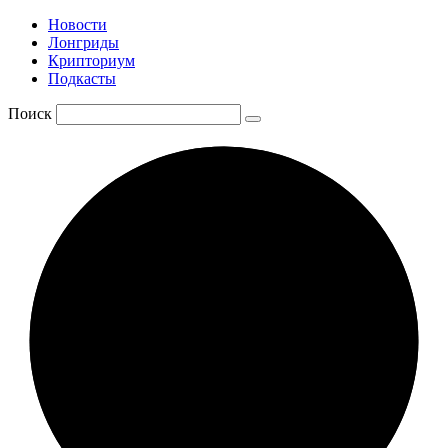
Новости
Лонгриды
Крипториум
Подкасты
Поиск