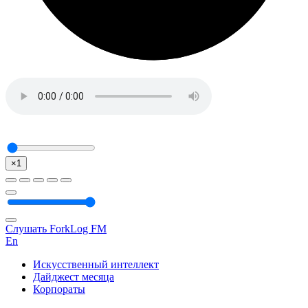
×1
Слушать ForkLog FM
En
Искусственный интеллект
Дайджест месяца
Корпораты