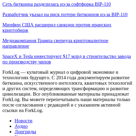
Сеть биткоина разделилась из-за софтфорка BIP-110
Разработчик указал на риск потери биткоинов из-за BIP-110
Минфин США расширил санкции против иранских
криптобирж
Медиакомпания Трампа свернула криптовалютное
направление
SpaceX и Tesla инвестируют $17 млрд в строительство завода
по производству чипов
ForkLog — культовый журнал о цифровой экономике и
технологиях будущего. С 2014 года документируем развитие
биткоина, искусственного интеллекта, квантовых технологий
и других систем, определяющих трансформацию и развитие
цивилизации.
Все опубликованные материалы принадлежат
ForkLog. Вы можете перепечатывать наши материалы только
после согласования с редакцией и с указанием активной
ссылки на ForkLog.
Новости
Аудио
Лонгриды