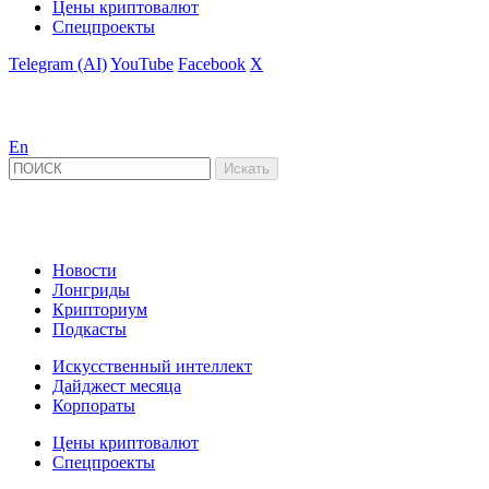
Цены криптовалют
Спецпроекты
Telegram (AI)
YouTube
Facebook
X
En
Новости
Лонгриды
Крипториум
Подкасты
Искусственный интеллект
Дайджест месяца
Корпораты
Цены криптовалют
Спецпроекты