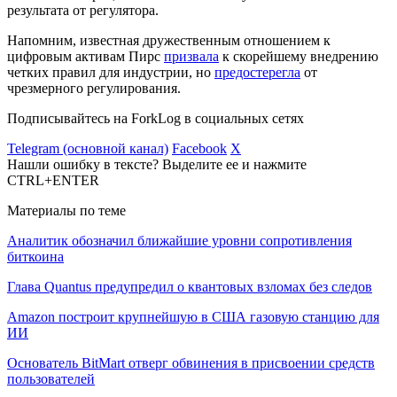
результата от регулятора.
Напомним, известная дружественным отношением к
цифровым активам Пирс
призвала
к скорейшему внедрению
четких правил для индустрии, но
предостерегла
от
чрезмерного регулирования.
Подписывайтесь на ForkLog в социальных сетях
Telegram (основной канал)
Facebook
X
Нашли ошибку в тексте? Выделите ее и нажмите
CTRL+ENTER
Материалы по теме
Аналитик обозначил ближайшие уровни сопротивления
биткоина
Глава Quantus предупредил о квантовых взломах без следов
Amazon построит крупнейшую в США газовую станцию для
ИИ
Основатель BitMart отверг обвинения в присвоении средств
пользователей