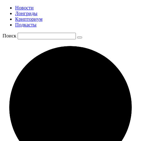
Новости
Лонгриды
Крипториум
Подкасты
Поиск