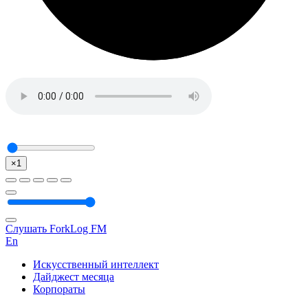
×1
Слушать ForkLog FM
En
Искусственный интеллект
Дайджест месяца
Корпораты