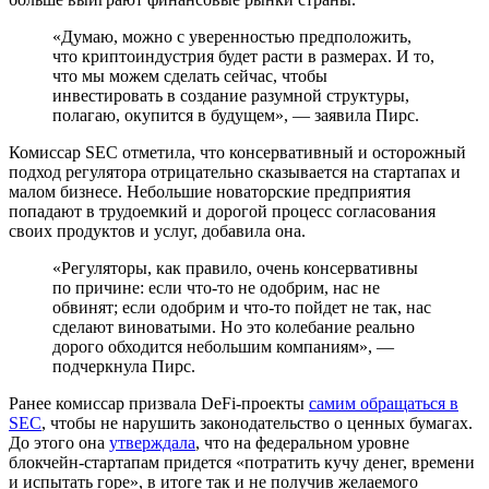
«Думаю, можно с уверенностью предположить,
что криптоиндустрия будет расти в размерах. И то,
что мы можем сделать сейчас, чтобы
инвестировать в создание разумной структуры,
полагаю, окупится в будущем», — заявила Пирс.
Комиссар SEC отметила, что консервативный и осторожный
подход регулятора отрицательно сказывается на стартапах и
малом бизнесе. Небольшие новаторские предприятия
попадают в трудоемкий и дорогой процесс согласования
своих продуктов и услуг, добавила она.
«Регуляторы, как правило, очень консервативны
по причине: если что-то не одобрим, нас не
обвинят; если одобрим и что-то пойдет не так, нас
сделают виноватыми. Но это колебание реально
дорого обходится небольшим компаниям», —
подчеркнула Пирс.
Ранее комиссар призвала
DeFi
-проекты
самим обращаться в
SEC
, чтобы не нарушить законодательство о ценных бумагах.
До этого она
утверждала
, что на федеральном уровне
блокчейн-стартапам придется «потратить кучу денег, времени
и испытать горе», в итоге так и не получив желаемого