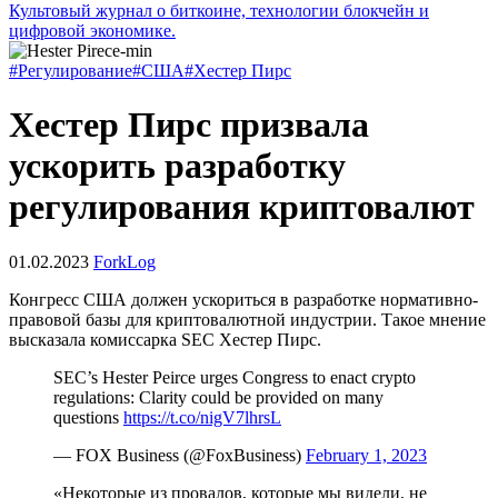
Культовый журнал о биткоине, технологии блокчейн и
цифровой экономике.
#Регулирование
#США
#Хестер Пирс
Хестер Пирс призвала
ускорить разработку
регулирования криптовалют
01.02.2023
ForkLog
Конгресс США должен ускориться в разработке нормативно-
правовой базы для криптовалютной индустрии. Такое мнение
высказала комиссарка
SEC
Хестер Пирс.
SEC’s Hester Peirce urges Congress to enact crypto
regulations: Clarity could be provided on many
questions
https://t.co/nigV7lhrsL
— FOX Business (@FoxBusiness)
February 1, 2023
«Некоторые из провалов, которые мы видели, не