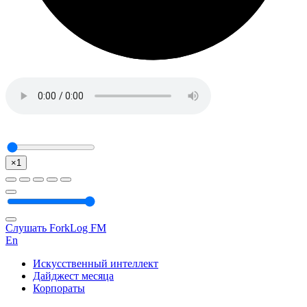
×1
Слушать ForkLog FM
En
Искусственный интеллект
Дайджест месяца
Корпораты