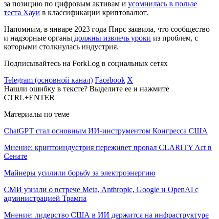
за позицию по цифровым активам и
усомнилась в пользе
теста Хауи
в классификации криптовалют.
Напомним, в январе 2023 года Пирс заявила, что сообщество
и надзорные органы
должны извлечь уроки
из проблем, с
которыми столкнулась индустрия.
Подписывайтесь на ForkLog в социальных сетях
Telegram (основной канал)
Facebook
X
Нашли ошибку в тексте? Выделите ее и нажмите
CTRL+ENTER
Материалы по теме
ChatGPT стал основным ИИ-инструментом Конгресса США
Мнение: криптоиндустрия переживет провал CLARITY Act в
Сенате
Майнеры усилили борьбу за электроэнергию
СМИ узнали о встрече Meta, Anthropic, Google и OpenAI с
администрацией Трампа
Мнение: лидерство США в ИИ держится на инфраструктуре