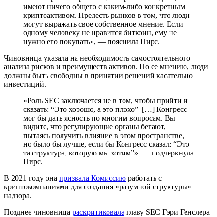
имеют ничего общего с каким-либо конкретным
криптоактивом. Прелесть рынков в том, что люди
могут выражать свое собственное мнение. Если
одному человеку не нравится биткоин, ему не
нужно его покупать», — пояснила Пирс.
Чиновница указала на необходимость самостоятельного
анализа рисков и преимуществ активов. По ее мнению, люди
должны быть свободны в принятии решений касательно
инвестиций.
«Роль SEC заключается не в том, чтобы прийти и
сказать: “Это хорошо, а это плохо”. […] Конгресс
мог бы дать ясность по многим вопросам. Вы
видите, что регулирующие органы бегают,
пытаясь получить влияние в этом пространстве,
но было бы лучше, если бы Конгресс сказал: “Это
та структура, которую мы хотим”», — подчеркнула
Пирс.
В 2021 году она
призвала Комиссию
работать с
криптокомпаниями для создания «разумной структуры»
надзора.
Позднее чиновница
раскритиковала
главу SEC Гэри Генслера