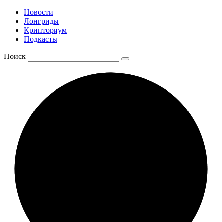
Новости
Лонгриды
Крипториум
Подкасты
Поиск