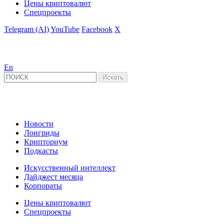
Цены криптовалют
Спецпроекты
Telegram (AI)
YouTube
Facebook
X
En
Новости
Лонгриды
Крипториум
Подкасты
Искусственный интеллект
Дайджест месяца
Корпораты
Цены криптовалют
Спецпроекты