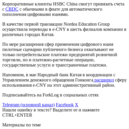
Корпоративные клиенты HSBC China смогут привязать счета
с
CBDC
c обычными в фиате для автоматического
пополнения цифровыми юанями.
В качестве первой транзакции Nordea Education Group
осуществила переводы в e-CNY в шесть филиалов компании в
различных городах Китая.
По мере расширения сфер применения цифрового юаня
пилотные сценарии публичного бизнеса охватывают не
только потребительские платежи предприятий розничной
торговли, но и платежно-расчетные операции,
государственные услуги и трансграничные платежи.
Напомним, в мае Народный банк Китая в координации с
Управлением денежного обращения Гонконга
расширил
сферу
использования e-CNY на этот административный район.
Подписывайтесь на ForkLog в социальных сетях
Telegram (основной канал)
Facebook
X
Нашли ошибку в тексте? Выделите ее и нажмите
CTRL+ENTER
Материалы по теме