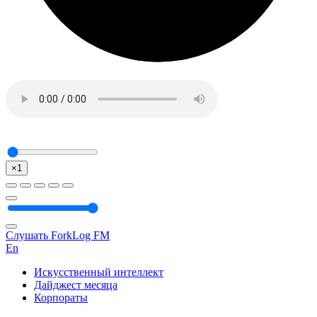
×1
Слушать ForkLog FM
En
Искусственный интеллект
Дайджест месяца
Корпораты