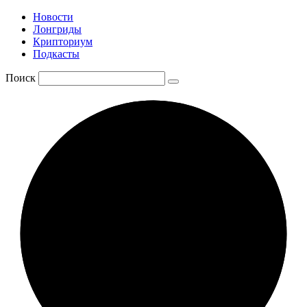
Новости
Лонгриды
Крипториум
Подкасты
Поиск