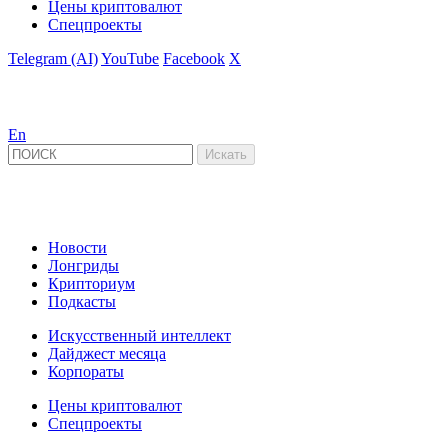
Цены криптовалют
Спецпроекты
Telegram (AI)
YouTube
Facebook
X
En
Новости
Лонгриды
Крипториум
Подкасты
Искусственный интеллект
Дайджест месяца
Корпораты
Цены криптовалют
Спецпроекты