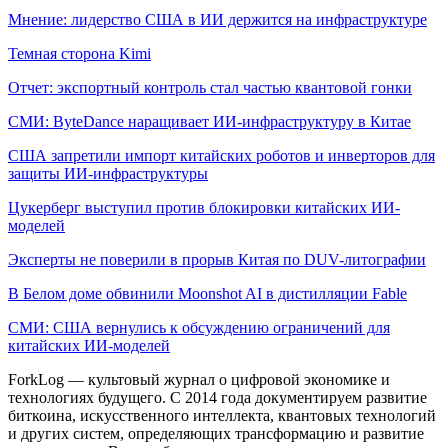
Мнение: лидерство США в ИИ держится на инфраструктуре
Темная сторона Kimi
Отчет: экспортный контроль стал частью квантовой гонки
СМИ: ByteDance наращивает ИИ-инфраструктуру в Китае
США запретили импорт китайских роботов и инверторов для
защиты ИИ-инфраструктуры
Цукерберг выступил против блокировки китайских ИИ-
моделей
Эксперты не поверили в прорыв Китая по DUV-литографии
В Белом доме обвинили Moonshot AI в дистилляции Fable
СМИ: США вернулись к обсуждению ограничений для
китайских ИИ-моделей
ForkLog — культовый журнал о цифровой экономике и
технологиях будущего. С 2014 года документируем развитие
биткоина, искусственного интеллекта, квантовых технологий
и других систем, определяющих трансформацию и развитие