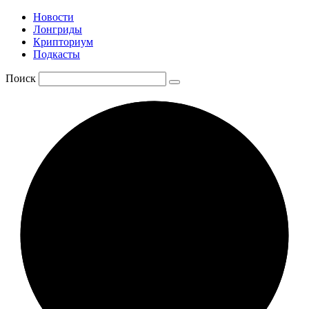
Новости
Лонгриды
Крипториум
Подкасты
Поиск