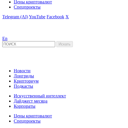
Цены криптовалют
Спецпроекты
Telegram (AI)
YouTube
Facebook
X
En
Новости
Лонгриды
Крипториум
Подкасты
Искусственный интеллект
Дайджест месяца
Корпораты
Цены криптовалют
Спецпроекты