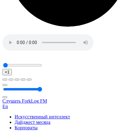
×1
Слушать ForkLog FM
En
Искусственный интеллект
Дайджест месяца
Корпораты