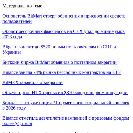
Материалы по теме
Основатель BitMart отверг обвинения в присвоении средств
пользователей
Оборот бессрочных фьючерсов на CEX упал до минимумов
2023 года
Bitget начислит до $520 новым пользователям из СНГ и
Украины
Биткоин-биржа BitMart объявила о поэтапном закрытии
Binance заняла 74% рынка бессрочных контрактов на ETF
BitMEX объявила о закрытии
Объем торгов HTX превысил $870 млрд в первом полугодии
Биржа — это уже опция. Что умеет некастодиальный кошелек
в 2026 году
Binance отметила девятилетие кампанией с призовым фондом
более $4,5 млн