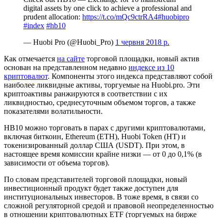
digital assets by one click to achieve a professional and
prudent allocation:
https://t.co/mQc9ctrRA4
#huobipro
#index
#hb10
— Huobi Pro (@Huobi_Pro)
1 червня 2018 р.
Как отмечается
на сайте
торговой площадки, новый актив
основан на представленном недавно
индексе из 10
криптовалют
. Компоненты этого индекса представляют собой
наиболее ликвидные активы, торгуемые на Huobi.pro. Эти
криптоактивы ранжируются в соответствии с их
ликвидностью, среднесуточным объемом торгов, а также
показателями волатильности.
HB10 можно торговать в парах с другими криптовалютами,
включая биткоин, Ethereum (ETH), Huobi Token (HT) и
токенизированный доллар США (USDT). При этом, в
настоящее время комиссии крайне низки — от 0 до 0,1% (в
зависимости от объема торгов).
По словам представителей торговой площадки, новый
инвестиционный продукт будет также доступен для
институциональных инвесторов. В тоже время, в связи со
сложной регуляторной средой и правовой неопределенностью
в отношении криптовалютных ETF (торгуемых на бирже