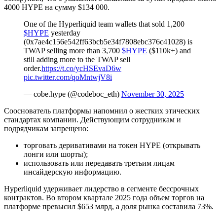
4000 HYPE на сумму $134 000.
One of the Hyperliquid team wallets that sold 1,200
$HYPE
yesterday
(0x7ae4c156e542ff63bcb5e34f7808ebc376c41028) is
TWAP selling more than 3,700
$HYPE
($110k+) and
still adding more to the TWAP sell
order.
https://t.co/ycHSEvaD6w
pic.twitter.com/qoMntwjV8i
— cobe.hype (@codeboc_eth)
November 30, 2025
Сооснователь платформы напомнил о жестких этических
стандартах компании. Действующим сотрудникам и
подрядчикам запрещено:
торговать деривативами на токен HYPE (открывать
лонги или шорты);
использовать или передавать третьим лицам
инсайдерскую информацию.
Hyperliquid удерживает лидерство в сегменте бессрочных
контрактов. Во втором квартале 2025 года объем торгов на
платформе превысил $653 млрд, а доля рынка составила 73%.