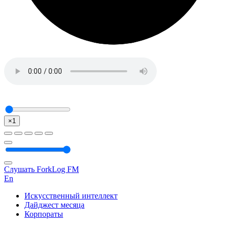
×1
Слушать ForkLog FM
En
Искусственный интеллект
Дайджест месяца
Корпораты