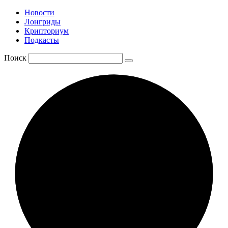
Новости
Лонгриды
Крипториум
Подкасты
Поиск