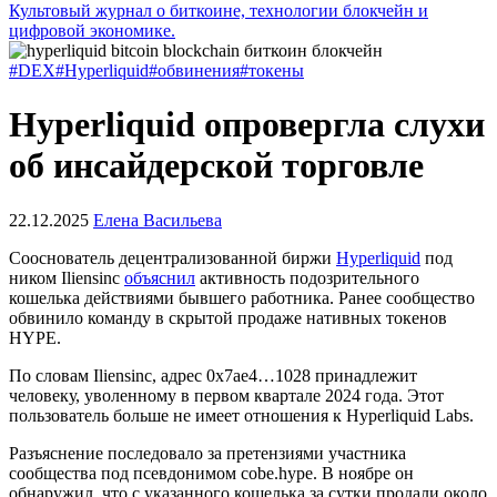
Культовый журнал о биткоине, технологии блокчейн и
цифровой экономике.
#DEX
#Hyperliquid
#обвинения
#токены
Hyperliquid опровергла слухи
об инсайдерской торговле
22.12.2025
Елена Васильева
Сооснователь децентрализованной биржи
Hyperliquid
под
ником Iliensinc
объяснил
активность подозрительного
кошелька действиями бывшего работника. Ранее сообщество
обвинило команду в скрытой продаже нативных токенов
HYPE.
По словам Iliensinc, адрес 0x7ae4…1028 принадлежит
человеку, уволенному в первом квартале 2024 года. Этот
пользователь больше не имеет отношения к Hyperliquid Labs.
Разъяснение последовало за претензиями участника
сообщества под псевдонимом cobe.hype. В ноябре он
обнаружил, что с указанного кошелька за сутки продали около