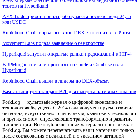
RWA впервые обеспечили более половины недельного объема
торгов на Hyperliquid
AFX Trade приостановила работу моста после вывода 24,15
млн USDC
Robinhood Chain ворвалась в топ DEX: что стоит за хайпом
Movement Labs подала заявление о банкротстве
Hyperliquid запустит открытые рынки предсказаний в HIP-4
В JPMorgan снизили прогнозы по Circle и Coinbase из-за
Hyperliquid
Robinhood Chain вышла в лидеры по DEX-объему
Base активирует стандарт B20 для выпуска нативных токенов
ForkLog — культовый журнал о цифровой экономике и
технологиях будущего. С 2014 года документируем развитие
биткоина, искусственного интеллекта, квантовых технологий
и других систем, определяющих трансформацию и развитие
цивилизации.
Все опубликованные материалы принадлежат
ForkLog. Вы можете перепечатывать наши материалы только
после согласования с редакцией и с указанием активной