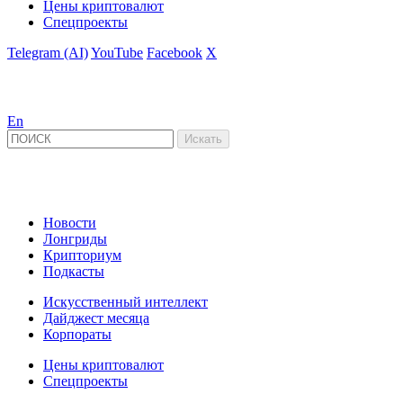
Цены криптовалют
Спецпроекты
Telegram (AI)
YouTube
Facebook
X
En
Новости
Лонгриды
Крипториум
Подкасты
Искусственный интеллект
Дайджест месяца
Корпораты
Цены криптовалют
Спецпроекты