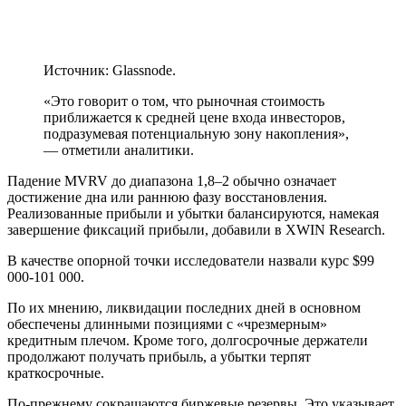
Источник: Glassnode.
«Это говорит о том, что рыночная стоимость
приближается к средней цене входа инвесторов,
подразумевая потенциальную зону накопления»,
— отметили аналитики.
Падение MVRV до диапазона 1,8–2 обычно означает
достижение дна или раннюю фазу восстановления.
Реализованные прибыли и убытки балансируются, намекая
завершение фиксаций прибыли, добавили в XWIN Research.
В качестве опорной точки исследователи назвали курс $99
000-101 000.
По их мнению, ликвидации последних дней в основном
обеспечены длинными позициями с «чрезмерным»
кредитным плечом. Кроме того, долгосрочные держатели
продолжают получать прибыль, а убытки терпят
краткосрочные.
По-прежнему сокращаются биржевые резервы. Это указывает