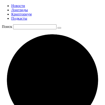
Новости
Лонгриды
Крипториум
Подкасты
Поиск