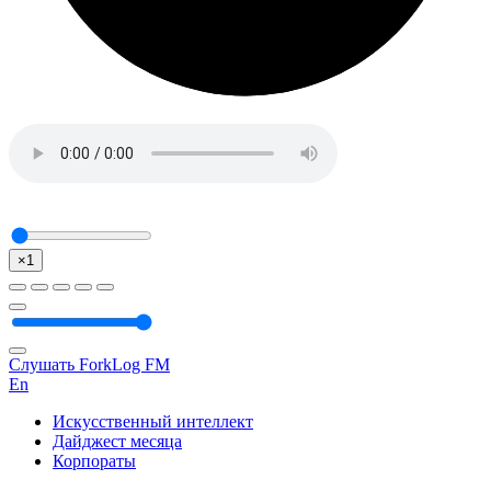
×1
Слушать ForkLog FM
En
Искусственный интеллект
Дайджест месяца
Корпораты