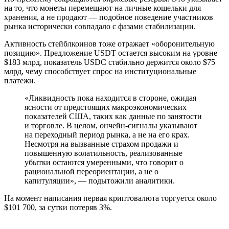
на то, что монеты перемещают на личные кошельки для
хранения, а не продают — подобное поведение участников
рынка исторически совпадало с фазами стабилизации.
Активность стейблкоинов тоже отражает «оборонительную
позицию». Предложение USDT остается высоким на уровне
$183 млрд, показатель USDC стабильно держится около $75
млрд, чему способствует спрос на институциональные
платежи.
«Ликвидность пока находится в стороне, ожидая
ясности от предстоящих макроэкономических
показателей США, таких как данные по занятости
и торговле. В целом, ончейн-сигналы указывают
на переходный период рынка, а не на его крах.
Несмотря на вызванные страхом продажи и
повышенную волатильность, реализованные
убытки остаются умеренными, что говорит о
рациональной переориентации, а не о
капитуляции», — подытожили аналитики.
На момент написания первая криптовалюта торгуется около
$101 700, за сутки потеряв 3%.