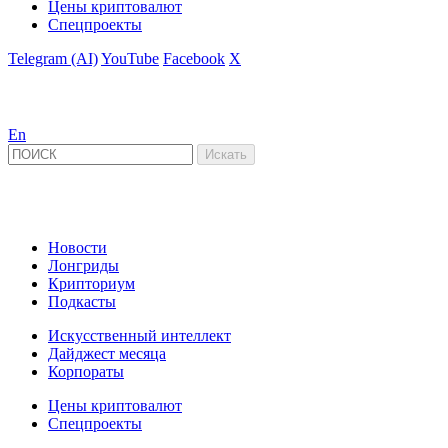
Цены криптовалют
Спецпроекты
Telegram (AI)
YouTube
Facebook
X
En
Новости
Лонгриды
Крипториум
Подкасты
Искусственный интеллект
Дайджест месяца
Корпораты
Цены криптовалют
Спецпроекты