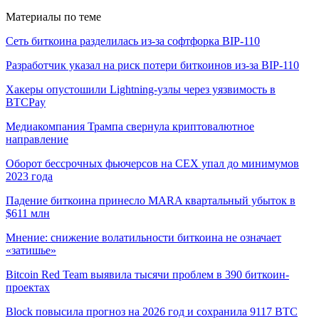
Материалы по теме
Сеть биткоина разделилась из-за софтфорка BIP-110
Разработчик указал на риск потери биткоинов из-за BIP-110
Хакеры опустошили Lightning-узлы через уязвимость в
BTCPay
Медиакомпания Трампа свернула криптовалютное
направление
Оборот бессрочных фьючерсов на CEX упал до минимумов
2023 года
Падение биткоина принесло MARA квартальный убыток в
$611 млн
Мнение: снижение волатильности биткоина не означает
«затишье»
Bitcoin Red Team выявила тысячи проблем в 390 биткоин-
проектах
Block повысила прогноз на 2026 год и сохранила 9117 BTC