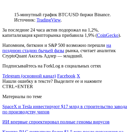
15-минутный график BTC/USD биржи Binance.
Источник:
TradingView
.
За последние 24 часа актив подорожал на 1,2%,
капитализация крипторынка прибавила 1,9% (
CoinGecko
).
Напомним, биткоин и S&P 500 возможно перешли
на
позднюю стадию бычьей фазы
рынка, считает аналитик
CryptoQuant Аксель Адлер — младший.
Подписывайтесь на ForkLog в социальных сетях
Telegram (основной канал)
Facebook
X
Нашли ошибку в тексте? Выделите ее и нажмите
CTRL+ENTER
Материалы по теме
SpaceX и Tesla инвестируют $17 млрд в строительство завода
по производству чипов
ИИ впервые спроектировал полные геномы вирусов
Крипто-PAC потратили более $1,5 млн после поражения на