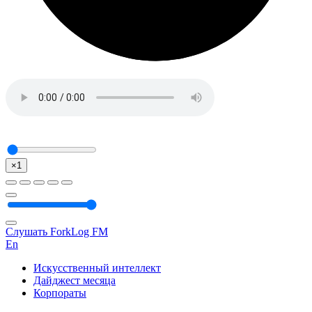
×1
Слушать ForkLog FM
En
Искусственный интеллект
Дайджест месяца
Корпораты