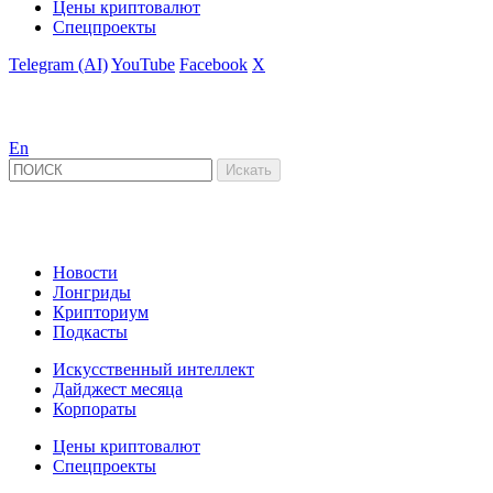
Цены криптовалют
Спецпроекты
Telegram (AI)
YouTube
Facebook
X
En
Новости
Лонгриды
Крипториум
Подкасты
Искусственный интеллект
Дайджест месяца
Корпораты
Цены криптовалют
Спецпроекты