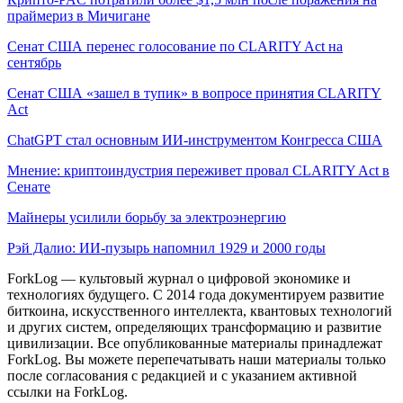
праймериз в Мичигане
Сенат США перенес голосование по CLARITY Act на
сентябрь
Сенат США «зашел в тупик» в вопросе принятия CLARITY
Act
ChatGPT стал основным ИИ-инструментом Конгресса США
Мнение: криптоиндустрия переживет провал CLARITY Act в
Сенате
Майнеры усилили борьбу за электроэнергию
Рэй Далио: ИИ-пузырь напомнил 1929 и 2000 годы
ForkLog — культовый журнал о цифровой экономике и
технологиях будущего. С 2014 года документируем развитие
биткоина, искусственного интеллекта, квантовых технологий
и других систем, определяющих трансформацию и развитие
цивилизации.
Все опубликованные материалы принадлежат
ForkLog. Вы можете перепечатывать наши материалы только
после согласования с редакцией и с указанием активной
ссылки на ForkLog.