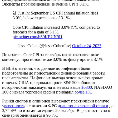
Эксперты прогнозировали значение CPI в 3,1%.
🚨 Just In: September US CPI annual inflation rises
3.0%, below expectations of 3.1%.
Core CPI inflation increased 3.0% Y/Y, compared to
forecasts for a gain of 3.1%.
pic.twitter.com/bS9KEUN9I1
— Jesse Cohen (@JesseCohenInv)
October 24, 2025
Показатель Core CPI за сентябрь также оказался ниже
консенсус-прогнозов: те же 3,0% по факту против 3,1%.
В BLS отметили, что данные по инфляции были
подготовлены до приостановки финансирования работы
правительства. На фоне их выхода основные фондовые
индексы США продолжили рост. S&P 500 обновил
исторический максимум на отметках выше
$6800
, NASDAQ
100 с начала торговой сессии прибавил
более 1%
.
Рынки свопов и опционов выражают практически полную
уверенность
в снижении
ФРС
диапазона ключевой ставки
до
3,75-4% по итогам заседания 29 октября. Вероятность этого
сценария оценивается в 96,7%.