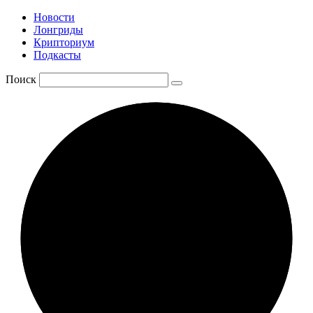
Новости
Лонгриды
Крипториум
Подкасты
Поиск