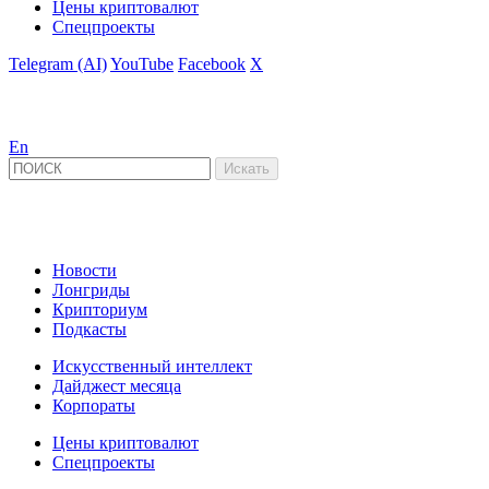
Цены криптовалют
Спецпроекты
Telegram (AI)
YouTube
Facebook
X
En
Новости
Лонгриды
Крипториум
Подкасты
Искусственный интеллект
Дайджест месяца
Корпораты
Цены криптовалют
Спецпроекты