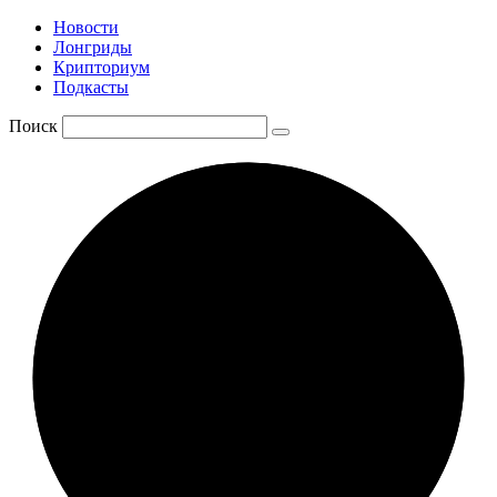
Новости
Лонгриды
Крипториум
Подкасты
Поиск