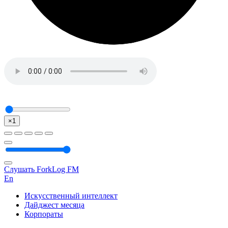
×1
Слушать ForkLog FM
En
Искусственный интеллект
Дайджест месяца
Корпораты