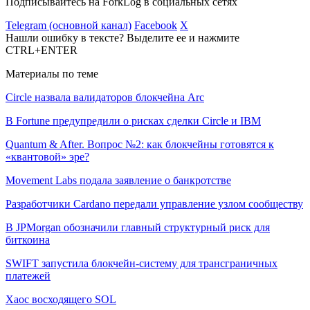
Подписывайтесь на ForkLog в социальных сетях
Telegram (основной канал)
Facebook
X
Нашли ошибку в тексте? Выделите ее и нажмите
CTRL+ENTER
Материалы по теме
Circle назвала валидаторов блокчейна Arc
В Fortune предупредили о рисках сделки Circle и IBM
Quantum & After. Вопрос №2: как блокчейны готовятся к
«квантовой» эре?
Movement Labs подала заявление о банкротстве
Разработчики Cardano передали управление узлом сообществу
В JPMorgan обозначили главный структурный риск для
биткоина
SWIFT запустила блокчейн-систему для трансграничных
платежей
Хаос восходящего SOL