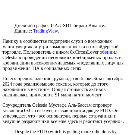
Дневной график TIA/USDT биржи Binance.
Данные:
TradingView
.
Панику в сообществе подогрели слухи о возможных
манипуляциях внутри команды проекта и инсайдерской
торговле. Пользователь с ником 0xCircusLover
обвинил
Celestia в проведении нескольких внебиржевых продаж и
координации высокооплачиваемых «подставных лиц» для
продвижения TIA в социальных сетях.
По его предположению, руководство блокчейна с октября
2024 года реализовывало токены, которые до этого
находились в вестинге. Общая стоимость активов
оценивалась примерно в $1 млрд на тот момент.
Соучредитель Celestia Мустафа Аль-Бассам опроверг
заявления 0xCircusLover, назвав происходящее
FUD
. Он
утверждает, что «все основатели, первые сотрудники и
ведущие разработчики все еще здесь и работают усердно».
Despite the FUD (which is getting more ridiculous by