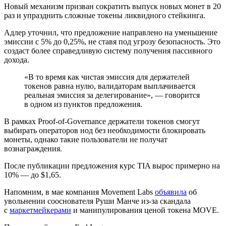
Новый механизм призван сократить выпуск новых монет в 20
раз и упразднить сложные токены ликвидного стейкинга.
Адлер уточнил, что предложение направлено на уменьшение
эмиссии с 5% до 0,25%, не ставя под угрозу безопасность. Это
создаст более справедливую систему получения пассивного
дохода.
«В то время как чистая эмиссия для держателей
токенов равна нулю, валидаторам выплачивается
реальная эмиссия за делегирование», — говорится
в одном из пунктов предложения.
В рамках Proof-of-Governance держатели токенов смогут
выбирать операторов нод без необходимости блокировать
монеты, однако такие пользователи не получат
вознаграждения.
После публикации предложения курс TIA вырос примерно на
10% — до $1,65.
Напомним, в мае компания Movement Labs
объявила
об
увольнении сооснователя Руши Манче из-за скандала
с
маркетмейкерами
и манипулирования ценой токена MOVE.