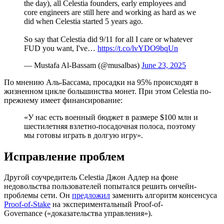
the day), all Celestia founders, early employees and
core engineers are still here and working as hard as we
did when Celestia started 5 years ago.
So say that Celestia did 9/11 for all I care or whatever
FUD you want, I've…
https://t.co/lvYDO9bqUn
— Mustafa Al-Bassam (@musalbas)
June 23, 2025
По мнению Аль-Бассама, просадки на 95% происходят в
жизненном цикле большинства монет. При этом Celestia по-
прежнему имеет финансирование:
«У нас есть военный бюджет в размере $100 млн и
шестилетняя взлетно-посадочная полоса, поэтому
мы готовы играть в долгую игру».
Исправление проблем
Другой соучредитель Celestia Джон Адлер на фоне
недовольства пользователей попытался решить ончейн-
проблемы сети. Он
предложил
заменить алгоритм консенсуса
Proof-of-Stake
на экспериментальный Proof-of-
Governance («доказательства управления»).