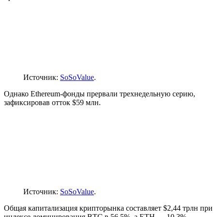
Источник:
SoSoValue
.
Однако Ethereum-фонды прервали трехнедельную серию,
зафиксировав отток $59 млн.
Источник:
SoSoValue
.
Общая капитализация крипторынка составляет $2,44 трлн при
индексе доминирования BTC в 56,5%, а ETH — 10,3%.