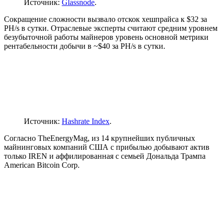
Источник:
Glassnode
.
Сокращение сложности вызвало отскок
хешпрайса
к $32 за
PH/s в сутки. Отраслевые эксперты считают средним уровнем
безубыточной работы майнеров уровень основной метрики
рентабельности добычи в ~$40 за PH/s в сутки.
Источник:
Hashrate Index
.
Согласно TheEnergyMag, из 14 крупнейших публичных
майнинговых компаний США с прибылью добывают актив
только IREN и аффилированная с семьей Дональда Трампа
American Bitcoin Corp.