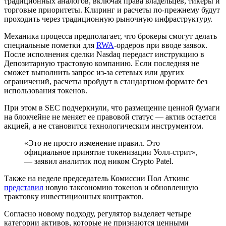
традиционных аналогов, включая права владельцев, тикеры и
торговые приоритеты. Клиринг и расчеты по-прежнему будут
проходить через традиционную рыночную инфраструктуру.
Механика процесса предполагает, что брокеры смогут делать
специальные пометки для
RWA
-ордеров при вводе заявок.
После исполнения сделки Nasdaq передаст инструкцию в
Депозитарную трастовую компанию. Если последняя не
сможет выполнить запрос из-за сетевых или других
ограничений, расчеты пройдут в стандартном формате без
использования токенов.
При этом в SEC подчеркнули, что размещение ценной бумаги
на блокчейне не меняет ее правовой статус — актив остается
акцией, а не становится технологическим инструментом.
«Это не просто изменение правил. Это
официальное принятие токенизации Уолл-стрит»,
— заявил аналитик под ником Crypto Patel.
Также на неделе председатель Комиссии Пол Аткинс
представил
новую таксономию токенов и обновленную
трактовку инвестиционных контрактов.
Согласно новому подходу, регулятор выделяет четыре
категории активов, которые не признаются ценными