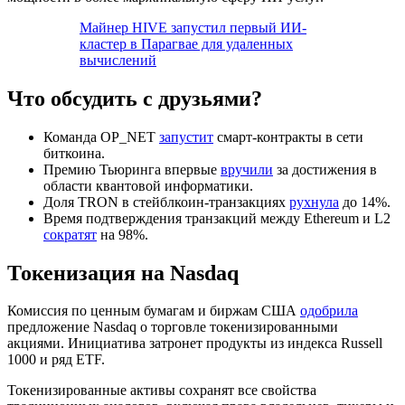
Майнер HIVE запустил первый ИИ-
кластер в Парагвае для удаленных
вычислений
Что обсудить с друзьями?
Команда OP_NET
запустит
смарт-контракты в сети
биткоина.
Премию Тьюринга впервые
вручили
за достижения в
области квантовой информатики.
Доля TRON в стейблкоин-транзакциях
рухнула
до 14%.
Время подтверждения транзакций между Ethereum и L2
сократят
на 98%.
Токенизация на Nasdaq
Комиссия по ценным бумагам и биржам США
одобрила
предложение Nasdaq о торговле токенизированными
акциями. Инициатива затронет продукты из индекса Russell
1000 и ряд ETF.
Токенизированные активы сохранят все свойства