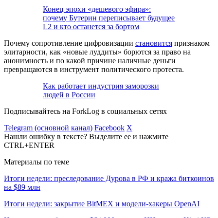
Конец эпохи «дешевого эфира»:
почему Бутерин переписывает будущее
L2 и кто останется за бортом
Почему сопротивление цифровизации
становится
признаком
элитарности, как «новые луддиты» борются за право на
анонимность и по какой причине наличные деньги
превращаются в инструмент политического протеста.
Как работает индустрия заморозки
людей в России
Подписывайтесь на ForkLog в социальных сетях
Telegram (основной канал)
Facebook
X
Нашли ошибку в тексте? Выделите ее и нажмите
CTRL+ENTER
Материалы по теме
Итоги недели: преследование Дурова в РФ и кража биткоинов
на $89 млн
Итоги недели: закрытие BitMEX и модели-хакеры OpenAI