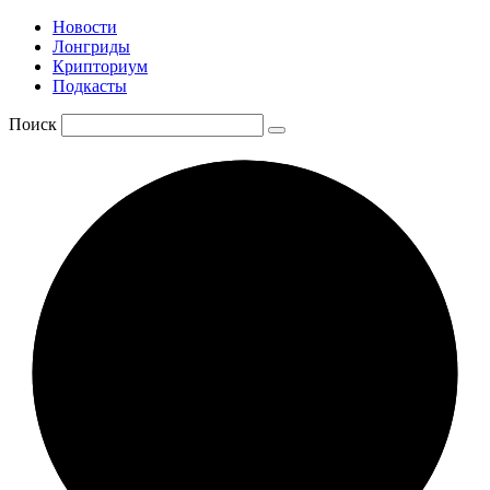
Новости
Лонгриды
Крипториум
Подкасты
Поиск