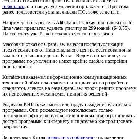
создания ИИ-агентов OpenClaw в китайских соцсетях
появилась
платная услуга удаления приложения. При этом
ранее пользователи устанавливали ПО, тоже за деньги.
Например, пользователь Alibaba из Шанхая под ником mojito
lime water предлагал удалить утилиту за 299 юаней ($43,55).
На его счету уже было несколько успешных заказов.
Массовый отказ от OpenClaw начался после публикации
предупреждения от Национального центра реагирования на
компьютерные инциденты Китая. Ведомство заявило, что
программа по умолчанию имеет крайне слабые настройки
безопасности.
Китайская академия информационно-коммуникационных
технологий объявила о запуске инициативы по разработке
стандартов агентов на базе OpenClaw, чтобы решить проблему
их непрозрачных механизмов принятия решений.
Ряд вузов КНР тоже выпустили предупреждения касательно
программы. Они рекомендуют использовать только
последнюю официальную версию приложения, ограничивать
доступ программы к интернету и тщательно контролировать
разрешения.
За пределами Китая
появились сообщения
о применении