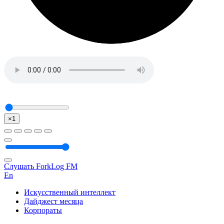
×1
Слушать ForkLog FM
En
Искусственный интеллект
Дайджест месяца
Корпораты