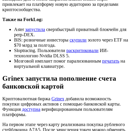
привлекает на платформу новую аудиторию за пределами
криптосообщества.
Также на ForkLog:
Aster
запустила
сверхбыстрый приватный блокчейн для
perp-DEX.
BIS: розничные инвесторы
скупили
золото через ETF на
$70 млрд за полгода.
Sloptracing. Пользователи
раскритиковали
ИИ-
технологию Nvidia DLSS 5.
Мозговой имплант помог парализованным
печатать
на
виртуальной клавиатуре.
Grinex запустила пополнение счета
банковской картой
Криптовалютная биржа
Grinex
добавила возможность
покупки цифровых активов с помощью банковской карты.
Функция
доступна
верифицированным пользователям
платформы.
На первом этапе через карту реализована покупка рублевого
стейблкоина A7A5. После зачисления токен можно обменять