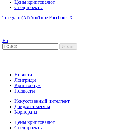
Цены криптовалют
Спецпроекты
Telegram (AI)
YouTube
Facebook
X
En
Новости
Лонгриды
Крипториум
Подкасты
Искусственный интеллект
Дайджест месяца
Корпораты
Цены криптовалют
Спецпроекты