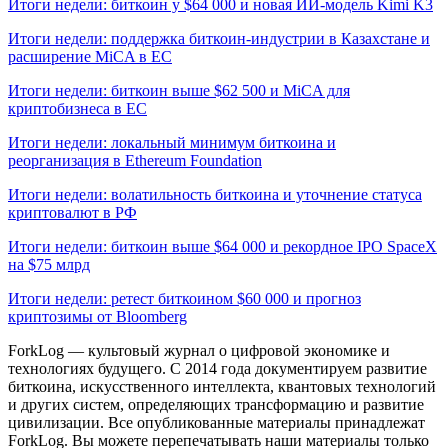
Итоги недели: биткоин у $64 000 и новая ИИ-модель Kimi K3
Итоги недели: поддержка биткоин-индустрии в Казахстане и
расширение MiCA в ЕС
Итоги недели: биткоин выше $62 500 и MiCA для
криптобизнеса в ЕС
Итоги недели: локальный минимум биткоина и
реорганизация в Ethereum Foundation
Итоги недели: волатильность биткоина и уточнение статуса
криптовалют в РФ
Итоги недели: биткоин выше $64 000 и рекордное IPO SpaceX
на $75 млрд
Итоги недели: ретест биткоином $60 000 и прогноз
криптозимы от Bloomberg
ForkLog — культовый журнал о цифровой экономике и
технологиях будущего. С 2014 года документируем развитие
биткоина, искусственного интеллекта, квантовых технологий
и других систем, определяющих трансформацию и развитие
цивилизации.
Все опубликованные материалы принадлежат
ForkLog. Вы можете перепечатывать наши материалы только