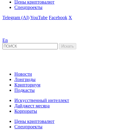
Цены криптовалют
Спецпроекты
Telegram (AI)
YouTube
Facebook
X
En
Новости
Лонгриды
Крипториум
Подкасты
Искусственный интеллект
Дайджест месяца
Корпораты
Цены криптовалют
Спецпроекты