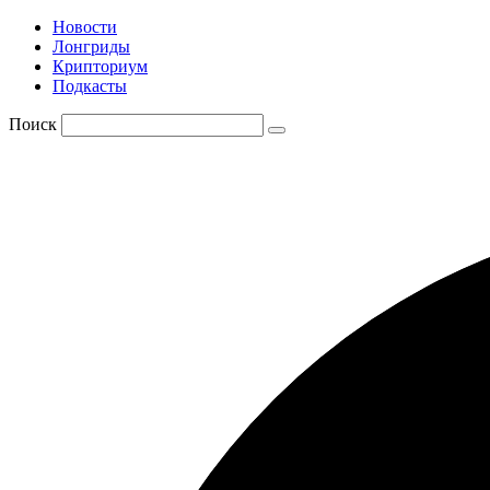
Новости
Лонгриды
Крипториум
Подкасты
Поиск