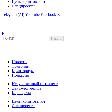
Цены криптовалют
Спецпроекты
Telegram (AI)
YouTube
Facebook
X
En
Новости
Лонгриды
Крипториум
Подкасты
Искусственный интеллект
Дайджест месяца
Корпораты
Цены криптовалют
Спецпроекты