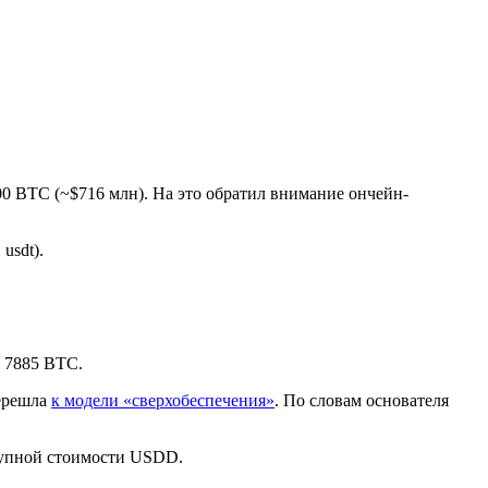
000 BTC (~$716 млн). На это обратил внимание ончейн-
 usdt).
7885 BTC.
ерешла
к модели «сверхобеспечения»
. По словам основателя
окупной стоимости USDD.