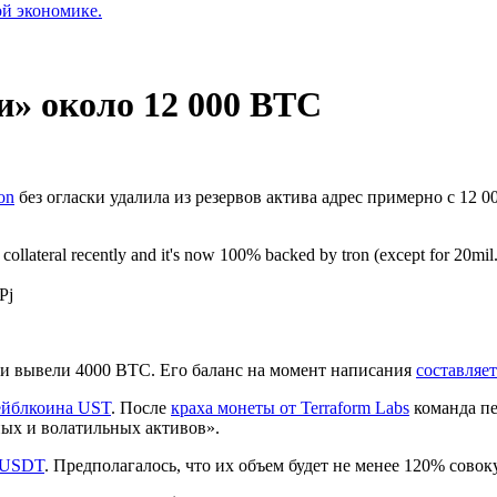
ой экономике.
и» около 12 000 BTC
on
без огласки удалила из резервов актива адрес примерно с 12 
ollateral recently and it's now 100% backed by tron (except for 20mil.
Pj
ями вывели 4000 BTC. Его баланс на момент написания
составляет
ейблкоина UST
. После
краха монеты от Terraform Labs
команда п
ых и волатильных активов».
USDT
. Предполагалось, что их объем будет не менее 120% сов