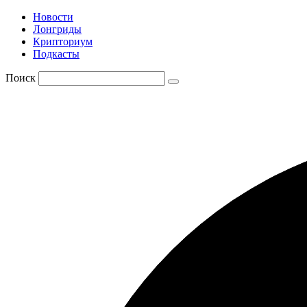
Новости
Лонгриды
Крипториум
Подкасты
Поиск