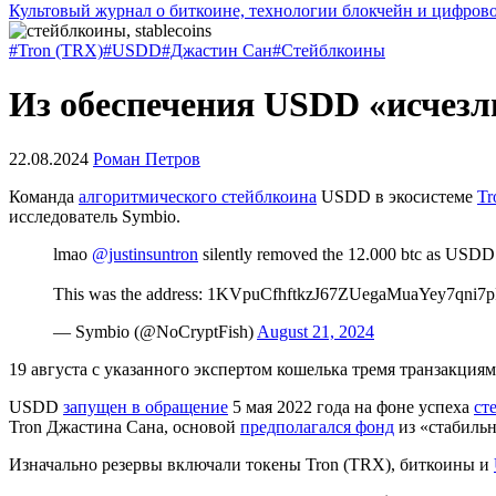
Культовый журнал о биткоине, технологии блокчейн и цифров
#Tron (TRX)
#USDD
#Джастин Сан
#Стейблкоины
Из обеспечения USDD «исчезл
22.08.2024
Роман Петров
Команда
алгоритмического стейблкоина
USDD в экосистеме
Tr
исследователь Symbio.
lmao
@justinsuntron
silently removed the 12.000 btc as USDD c
This was the address: 1KVpuCfhftkzJ67ZUegaMuaYey7qni7p
— Symbio (@NoCryptFish)
August 21, 2024
19 августа с указанного экспертом кошелька тремя транзакци
USDD
запущен в обращение
5 мая 2022 года на фоне успеха
ст
Tron Джастина Сана, основой
предполагался фонд
из «стабильн
Изначально резервы включали токены Tron (TRX), биткоины и