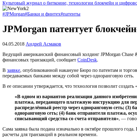
Культовый журнал о биткоине, технологии блокчейн и цифров
#JPMorgan
#Банки и финтех
#патенты
JPMorgan патентует блокчейн
04.05.2018
Андрей Асмаков
Ведущий американский финансовый холдинг JPMorgan Chase & 
финансовых транзакций, сообщает
CoinDesk
.
В
заявке
, опубликованной накануне Бюро по патентам и торг
передаваемых банками между собой через одноранговую сеть.
В ее описании утверждается, что технология позволит создать
«В одном из вариантов реализация данного изобретени
платежа, передающего платежную инструкцию для пе
распределённый реестр через одноранговую сеть; (3)
одноранговую сеть; (4) банк отправителя платежа, о
списывающий средства со счета отправителя»
, — гово
Сама заявка была подана изначально в октябре прошлого года
расчеты для транзакций в реальном времени.