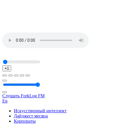
×1
Слушать ForkLog FM
En
Искусственный интеллект
Дайджест месяца
Корпораты