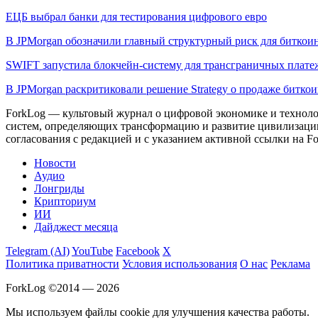
ЕЦБ выбрал банки для тестирования цифрового евро
В JPMorgan обозначили главный структурный риск для биткои
SWIFT запустила блокчейн-систему для трансграничных плате
В JPMorgan раскритиковали решение Strategy о продаже битко
ForkLog — культовый журнал о цифровой экономике и технолог
систем, определяющих трансформацию и развитие цивилизаци
согласования с редакцией и с указанием активной ссылки на Fo
Новости
Аудио
Лонгриды
Крипториум
ИИ
Дайджест месяца
Telegram (AI)
YouTube
Facebook
X
Политика приватности
Условия использования
О нас
Реклама
ForkLog ©2014 — 2026
Мы используем файлы cookie для улучшения качества работы.