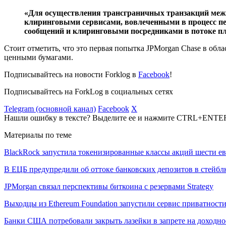
«Для осуществления трансграничных транзакций межд
клиринговыми сервисами, вовлеченными в процесс пер
сообщений и клиринговыми посредниками в потоке пл
Стоит отметить, что это первая попытка JPMorgan Chase в обл
ценными бумагами.
Подписывайтесь на новости Forklog в
Facebook
!
Подписывайтесь на ForkLog в социальных сетях
Telegram (основной канал)
Facebook
X
Нашли ошибку в тексте? Выделите ее и нажмите CTRL+ENTE
Материалы по теме
BlackRock запустила токенизированные классы акций шести е
В ЕЦБ предупредили об оттоке банковских депозитов в стейб
JPMorgan связал перспективы биткоина с резервами Strategy
Выходцы из Ethereum Foundation запустили сервис приватности
Банки США потребовали закрыть лазейки в запрете на доходно