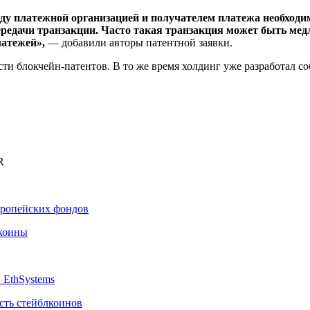
у платежной организацией и получателем платежа необходи
едачи транзакции. Часто такая транзакция может быть медле
атежей»,
— добавили авторы патентной заявки.
асти блокчейн-патентов. В то же время холдинг уже разработал
R
вропейских фондов
лкоины
 EthSystems
сть стейблкоинов