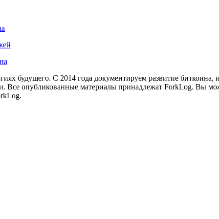
на
жей
ина
иях будущего. С 2014 года документируем развитие биткоина, 
и.
Все опубликованные материалы принадлежат ForkLog. Вы мож
rkLog.