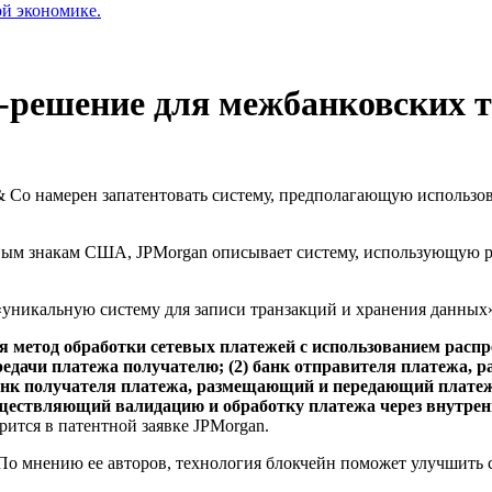
ой экономике.
-решение для межбанковских 
Co намерен запатентовать систему, предполагающую использов
овым знакам США, JPMorgan описывает систему, использующую р
 «уникальную систему для записи транзакций и хранения данных
я метод обработки сетевых платежей с использованием распр
редачи платежа получателю; (2) банк отправителя платежа
 банк получателя платежа, размещающий и передающий плате
существляющий валидацию и обработку платежа через внутре
рится в патентной заявке JPMorgan.
. По мнению ее авторов, технология блокчейн поможет улучшить