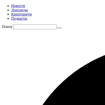
Новости
Лонгриды
Крипториум
Подкасты
Поиск