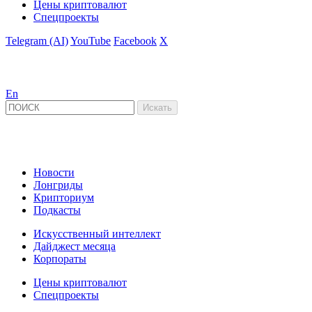
Цены криптовалют
Спецпроекты
Telegram (AI)
YouTube
Facebook
X
En
Новости
Лонгриды
Крипториум
Подкасты
Искусственный интеллект
Дайджест месяца
Корпораты
Цены криптовалют
Спецпроекты