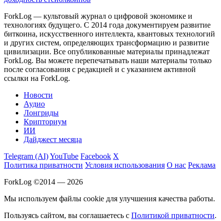
ForkLog — культовый журнал о цифровой экономике и
технологиях будущего. С 2014 года документируем развитие
биткоина, искусственного интеллекта, квантовых технологий
и других систем, определяющих трансформацию и развитие
цивилизации.
Все опубликованные материалы принадлежат
ForkLog. Вы можете перепечатывать наши материалы только
после согласования с редакцией и с указанием активной
ссылки на ForkLog.
Новости
Аудио
Лонгриды
Крипториум
ИИ
Дайджест месяца
Telegram (AI)
YouTube
Facebook
X
Политика приватности
Условия использования
О нас
Реклама
ForkLog ©2014 — 2026
Мы используем файлы cookie для улучшения качества работы.
Пользуясь сайтом, вы соглашаетесь с
Политикой приватности
.