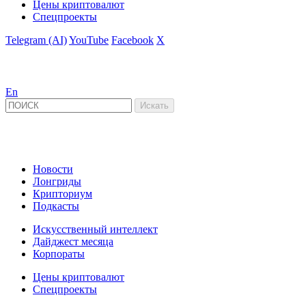
Цены криптовалют
Спецпроекты
Telegram (AI)
YouTube
Facebook
X
En
Новости
Лонгриды
Крипториум
Подкасты
Искусственный интеллект
Дайджест месяца
Корпораты
Цены криптовалют
Спецпроекты