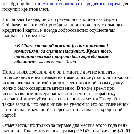
и Citigroup Inc.
запретили использовать кредитные карты
для
покупки криптовалют.
По словам Такера, он был регулярным клиентом биржи
Coinbase, на которой приобретал криптовалюту с помощью
кредитной карты, и всегда добросовестно осуществлял
выплаты по кредиту.
«В Chase молча обложили [своих клиентов]
комиссиями за снятие наличных. Кроме того,
дополнительный процент был гораздо выше
обычного»
, — отметил Такер.
Истец также добавил, что он и многие другие клиенты
пользовались кредитными картами для покупки криптовалют
исключительно по той причине, что таким образом сделку
можно было совершить мгновенно. В то же время при
использовании номера банковского счета на обработку
операций могло уйти несколько дней, отметил Такер. Он
также заявил, что банк никак не уведомил его об изменениях
в политике, иначе он бы перестал пользоваться кредитной
картой.
Отмечается, что только за первые два месяца этого года банк
начислил Такеру комиссии в размере $143, а также еще $20,61