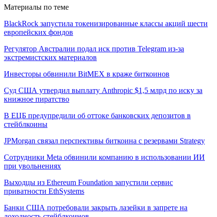
Материалы по теме
BlackRock запустила токенизированные классы акций шести
европейских фондов
Регулятор Австралии подал иск против Telegram из-за
экстремистских материалов
Инвесторы обвинили BitMEX в краже биткоинов
Суд США утвердил выплату Anthropic $1,5 млрд по иску за
книжное пиратство
В ЕЦБ предупредили об оттоке банковских депозитов в
стейблкоины
JPMorgan связал перспективы биткоина с резервами Strategy
Сотрудники Meta обвинили компанию в использовании ИИ
при увольнениях
Выходцы из Ethereum Foundation запустили сервис
приватности EthSystems
Банки США потребовали закрыть лазейки в запрете на
доходность стейблкоинов