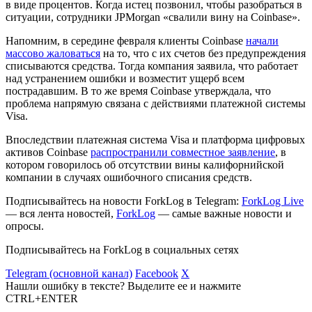
в виде процентов. Когда истец позвонил, чтобы разобраться в
ситуации, сотрудники JPMorgan «свалили вину на Coinbase».
Напомним, в середине февраля клиенты Coinbase
начали
массово жаловаться
на то, что с их счетов без предупреждения
списываются средства. Тогда компания заявила, что работает
над устранением ошибки и возместит ущерб всем
пострадавшим. В то же время Coinbase утверждала, что
проблема напрямую связана с действиями платежной системы
Visa.
Впоследствии платежная система Visa и платформа цифровых
активов Coinbase
распространили совместное заявление
, в
котором говорилось об отсутствии вины калифорнийской
компании в случаях ошибочного списания средств.
Подписывайтесь на новости ForkLog в Telegram:
ForkLog Live
— вся лента новостей,
ForkLog
— самые важные новости и
опросы.
Подписывайтесь на ForkLog в социальных сетях
Telegram (основной канал)
Facebook
X
Нашли ошибку в тексте? Выделите ее и нажмите
CTRL+ENTER