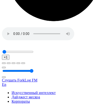
×1
Слушать ForkLog FM
En
Искусственный интеллект
Дайджест месяца
Корпораты