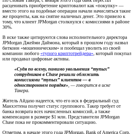
По словам Такера, с января этого года банк перестал
расценивать приобретение криптовалют как «покупку» —
вместо этого на подобные операции начали начисляться такие
же проценты, как на снятие наличных денег. Это привело к
тому, что клиент JPMorgan столкнулся с комиссиями в районе
30%.
В иске также цитируются слова исполнительного директора
JPMorgan Джейми Даймона, который в прошлом году назвал
биткоин «мошенническим» и пообещал уволить из своей
компании любого
«тупого криптотрейдера»
, который покупал
или продавал цифровые активы.
«Судя по всему, помимо увольнения “тупых”
сотрудников в Chase решили обложить
комиссиями “тупых” клиентов — в
одностороннем порядке»
, — говорится в иске
Такера.
Житель Айдахо надеется, что его иск в федеральный суд
Манхэттена получит статус группового. Такер требует от
банка возврата всех начисленных комиссий, а также
компенсации в размере $1 млн. Представители JPMorgan
Chase пока не прокомментировали ситуацию.
Отметим, в начале этого года JPMorgan, Bank of America Corp.