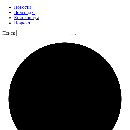
Новости
Лонгриды
Крипториум
Подкасты
Поиск