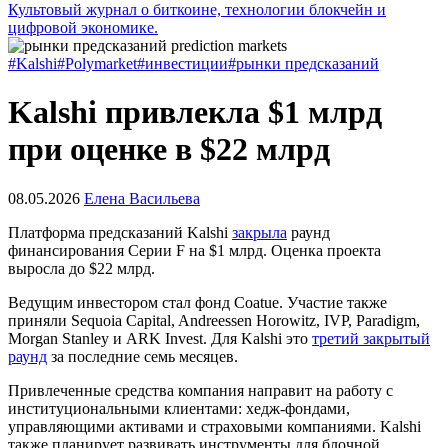
Культовый журнал о биткоине, технологии блокчейн и
цифровой экономике.
#Kalshi
#Polymarket
#инвестиции
#рынки предсказаний
Kalshi привлекла $1 млрд
при оценке в $22 млрд
08.05.2026
Елена Васильева
Платформа предсказаний Kalshi
закрыла
раунд
финансирования Серии F на $1 млрд. Оценка проекта
выросла до $22 млрд.
Ведущим инвестором стал фонд Coatue. Участие также
приняли Sequoia Capital, Andreessen Horowitz, IVP, Paradigm,
Morgan Stanley и ARK Invest. Для Kalshi это
третий закрытый
раунд
за последние семь месяцев.
Привлеченные средства компания направит на работу с
институциональными клиентами: хедж-фондами,
управляющими активами и страховыми компаниями. Kalshi
также планирует развивать инструменты для блочной