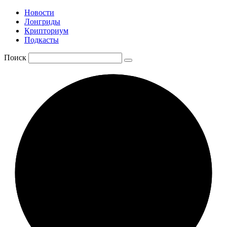
Новости
Лонгриды
Крипториум
Подкасты
Поиск