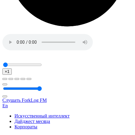
×1
Слушать ForkLog FM
En
Искусственный интеллект
Дайджест месяца
Корпораты