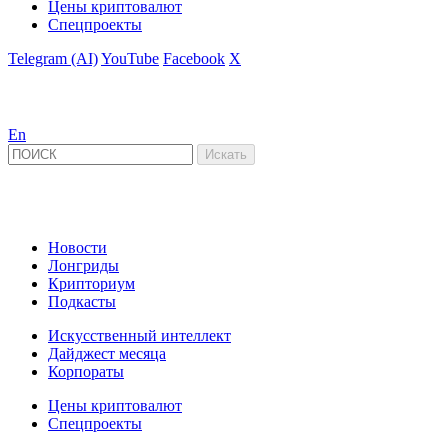
Цены криптовалют
Спецпроекты
Telegram (AI)
YouTube
Facebook
X
En
Новости
Лонгриды
Крипториум
Подкасты
Искусственный интеллект
Дайджест месяца
Корпораты
Цены криптовалют
Спецпроекты