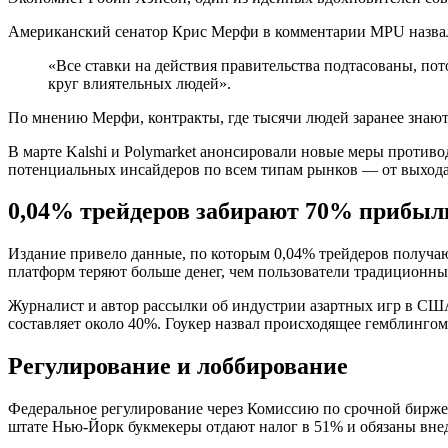
Американский сенатор Крис Мерфи в комментарии MPU назвал
«Все ставки на действия правительства подтасованы, пото
круг влиятельных людей».
По мнению Мерфи, контракты, где тысячи людей заранее знают 
В марте Kalshi и Polymarket анонсировали новые меры против
потенциальных инсайдеров по всем типам рынков — от выхода 
0,04% трейдеров забирают 70% прибыл
Издание привело данные, по которым 0,04% трейдеров получа
платформ теряют больше денег, чем пользователи традиционны
Журналист и автор рассылки об индустрии азартных игр в США T
составляет около 40%. Гоукер назвал происходящее гемблингом
Регулирование и лоббирование
Федеральное регулирование через Комиссию по срочной бирже
штате Нью-Йорк букмекеры отдают налог в 51% и обязаны внед