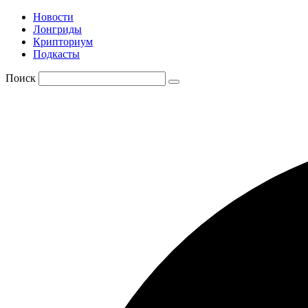
Новости
Лонгриды
Крипториум
Подкасты
Поиск