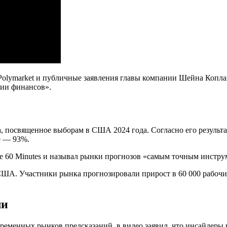
Polymarket и публичные заявления главы компании Шейна Копла
ции финансов».
 посвященное выборам в США 2024 года. Согласно его результат
ше — 93%.
 60 Minutes и называл рынки прогнозов «самым точным инструм
США. Участники рынка прогнозировали прирост в 60 000 рабочих
ли
ременных рынков предсказаний, в видео заявил, что инсайдеры