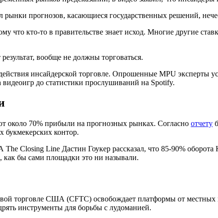
 рынки прогнозов, касающиеся государственных решений, нече
му что кто-то в правительстве знает исход. Многие другие став
результат, вообще не должны торговаться.
одействия инсайдерской торговле. Опрошенные MPU эксперты ус
видеоигр до статистики прослушиваний на Spotify.
и
ют около 70% прибыли на прогнозных рынках. Согласно
отчету
б
х букмекерских контор.
he Closing Line Дастин Гоукер рассказал, что 85-90% оборота Ka
, как бы сами площадки это ни называли.
вой торговле США (CFTC) освобождает платформы от местных на
рять инструменты для борьбы с лудоманией.