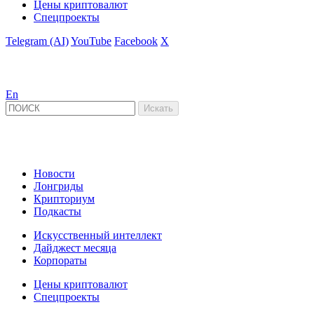
Цены криптовалют
Спецпроекты
Telegram (AI)
YouTube
Facebook
X
En
Новости
Лонгриды
Крипториум
Подкасты
Искусственный интеллект
Дайджест месяца
Корпораты
Цены криптовалют
Спецпроекты