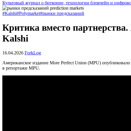
Культовый журнал о биткоине, технологии блокчейн и цифров
#Kalshi
#Polymarket
#рынки предсказаний
Критика вместо партнерства.
Kalshi
16.04.2026
ForkLog
Американское издание More Perfect Union (MPU) опубликовал
в репортажи MPU.