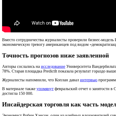
Вместо сотрудничества журналисты проверили бизнес-модель 
экономическую тревогу американцев под видом «демократиза
Точность прогнозов ниже заявленной
Авторы сослались на
исследование
Университета Вандербильта,
78%. Старая площадка PredictIt показала результат гораздо вы
Журналисты напомнили, что Коплан давал
интервью
программе
В материале также
упомянут
февральский отчет о занятости в 
достигла 150 000.
Инсайдерская торговля как часть моде
Экономист Робин Хэнсон, один из идейных вдохновителей сов