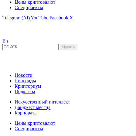
Цены криптовалют
Спецпроекты
Telegram (AI)
YouTube
Facebook
X
En
Новости
Лонгриды
Крипториум
Подкасты
Искусственный интеллект
Дайджест месяца
Корпораты
Цены криптовалют
Спецпроекты