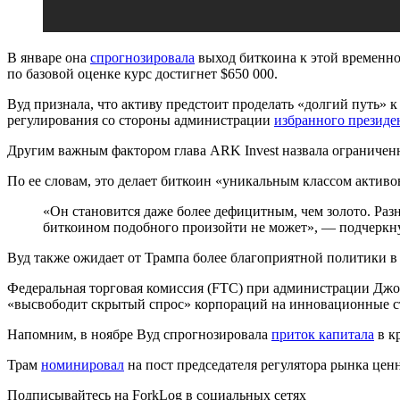
В январе она
спрогнозировала
выход биткоина к этой временной
по базовой оценке курс достигнет $650 000.
Вуд признала, что активу предстоит проделать «долгий путь» к
регулирования со стороны администрации
избранного президе
Другим важным фактором глава ARK Invest назвала ограниченн
По ее словам, это делает биткоин «уникальным классом активов
«Он становится даже более дефицитным, чем золото. Разн
биткоином подобного произойти не может», — подчеркну
Вуд также ожидает от Трампа более благоприятной политики в 
Федеральная торговая комиссия (FTC) при администрации Джо 
«высвободит скрытый спрос» корпораций на инновационные ст
Напомним, в ноябре Вуд спрогнозировала
приток капитала
в к
Трам
номинировал
на пост председателя регулятора рынка цен
Подписывайтесь на ForkLog в социальных сетях