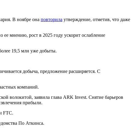
нария. В ноябре она
повторила
утверждение, отметив, что даже
о ее мнению, рост в 2025 году ускорит ослабление
олее 19,5 млн уже добыты.
еличивается добыча, предложение расширяется. С
 частных компаний.
ой волокитой, заявила глава ARK Invest. Снятие барьеров
извлечения прибыли.
и FTC.
едомства По Аткинса.