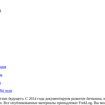
R
варя
зы
и
$4 трлн
иях будущего. С 2014 года документируем развитие биткоина, 
и.
Все опубликованные материалы принадлежат ForkLog. Вы мож