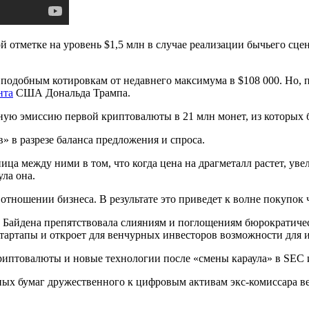
 отметке на уровень $1,5 млн в случае реализации бычьего сце
 подобным котировкам от недавнего максимума в $108 000. Но, п
нта
США Дональда Трампа.
ую эмиссию первой криптовалюты в 21 млн монет, из которых б
» в разрезе баланса предложения и спроса.
ица между ними в том, что когда цена на драгметалл растет, ув
ла она.
отношении бизнеса. В результате это приведет к волне покупок
Байдена препятствовала слияниям и поглощениям бюрократическ
артапы и откроет для венчурных инвесторов возможности для 
риптовалюты и новые технологии после «смены караула» в
SEC
ных бумаг дружественного к цифровым активам экс-комиссара в