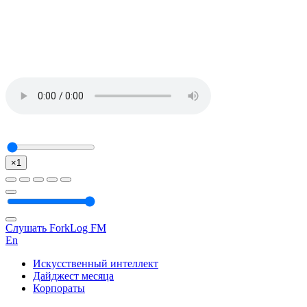
×1
Слушать ForkLog FM
En
Искусственный интеллект
Дайджест месяца
Корпораты