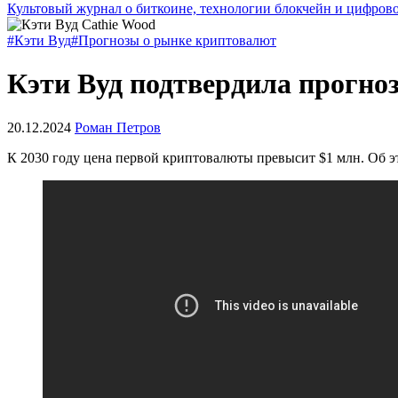
Культовый журнал о биткоине, технологии блокчейн и цифров
#Кэти Вуд
#Прогнозы о рынке криптовалют
Кэти Вуд подтвердила прогно
20.12.2024
Роман Петров
К 2030 году цена первой криптовалюты превысит $1 млн. Об 