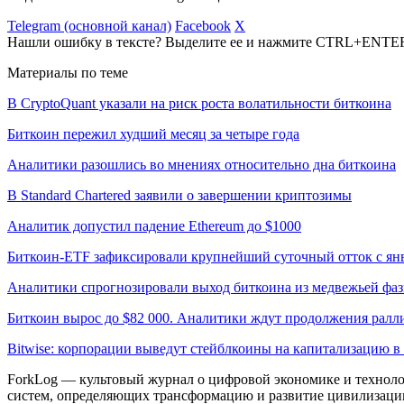
Telegram (основной канал)
Facebook
X
Нашли ошибку в тексте? Выделите ее и нажмите CTRL+ENTE
Материалы по теме
В CryptoQuant указали на риск роста волатильности биткоина
Биткоин пережил худший месяц за четыре года
Аналитики разошлись во мнениях относительно дна биткоина
В Standard Chartered заявили о завершении криптозимы
Аналитик допустил падение Ethereum до $1000
Биткоин-ETF зафиксировали крупнейший суточный отток с ян
Аналитики спрогнозировали выход биткоина из медвежьей фа
Биткоин вырос до $82 000. Аналитики ждут продолжения ралл
Bitwise: корпорации выведут стейблкоины на капитализацию в 
ForkLog — культовый журнал о цифровой экономике и технолог
систем, определяющих трансформацию и развитие цивилизаци