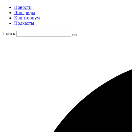
Новости
Лонгриды
Крипториум
Подкасты
Поиск