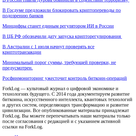
В Госдуме предложили блокировать криптопереводы по
подозрению банков
Минцифры станет единым регулятором ИИ в России
В ЦБ РФ обозначили дату запуска крипторегулирования
В Австралии с 1 июля начнут проверять все
криптотранзакции
Минимальный порог суммы, требующей проверки, не
предусмотрен.
Росфинмониторинг ужесточит контроль биткоин-операций
ForkLog — культовый журнал о цифровой экономике и
технологиях будущего. С 2014 года документируем развитие
биткоина, искусственного интеллекта, квантовых технологий
и других систем, определяющих трансформацию и развитие
цивилизации.
Все опубликованные материалы принадлежат
ForkLog. Вы можете перепечатывать наши материалы только
после согласования с редакцией и с указанием активной
ссылки на ForkLog.