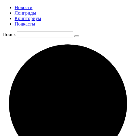
Новости
Лонгриды
Крипториум
Подкасты
Поиск