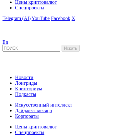
Цены криптовалют
Спецпроекты
Telegram (AI)
YouTube
Facebook
X
En
Новости
Лонгриды
Крипториум
Подкасты
Искусственный интеллект
Дайджест месяца
Корпораты
Цены криптовалют
Спецпроекты