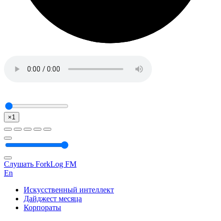
×1
Слушать ForkLog FM
En
Искусственный интеллект
Дайджест месяца
Корпораты