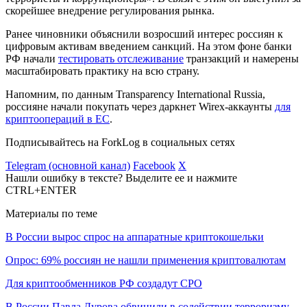
скорейшее внедрение регулирования рынка.
Ранее чиновники объяснили возросший интерес россиян к
цифровым активам введением санкций. На этом фоне банки
РФ начали
тестировать отслеживание
транзакций и намерены
масштабировать практику на всю страну.
Напомним, по данным Transparency International Russia,
россияне начали покупать через даркнет Wirex-аккаунты
для
криптоопераций в ЕС
.
Подписывайтесь на ForkLog в социальных сетях
Telegram (основной канал)
Facebook
X
Нашли ошибку в тексте? Выделите ее и нажмите
CTRL+ENTER
Материалы по теме
В России вырос спрос на аппаратные криптокошельки
Опрос: 69% россиян не нашли применения криптовалютам
Для криптообменников РФ создадут СРО
В России Павла Дурова обвинили в содействии терроризму