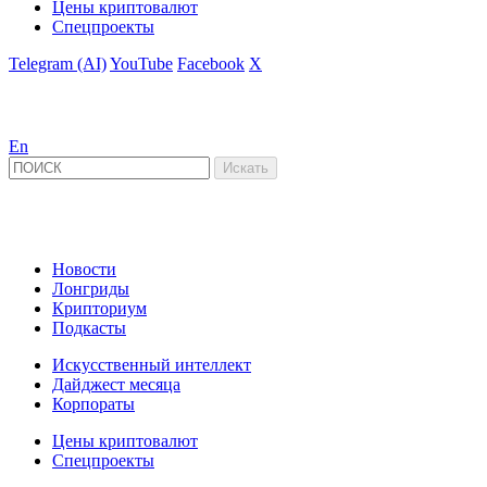
Цены криптовалют
Спецпроекты
Telegram (AI)
YouTube
Facebook
X
En
Новости
Лонгриды
Крипториум
Подкасты
Искусственный интеллект
Дайджест месяца
Корпораты
Цены криптовалют
Спецпроекты