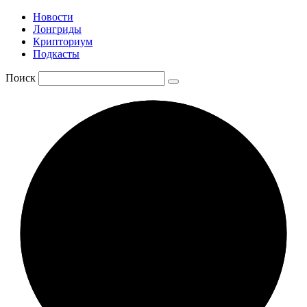
Новости
Лонгриды
Крипториум
Подкасты
Поиск