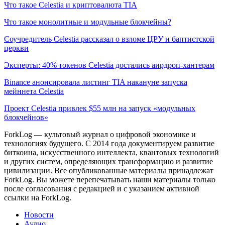
Что такое Celestia и криптовалюта TIA
Что такое монолитные и модульные блокчейны?
Соучредитель Celestia рассказал о взломе ЦРУ и баптистской
церкви
Эксперты: 40% токенов Celestia достались аирдроп-хантерам
Binance анонсировала листинг TIA накануне запуска
мейннета Celestia
Проект Celestia привлек $55 млн на запуск «модульных
блокчейнов»
ForkLog — культовый журнал о цифровой экономике и
технологиях будущего. С 2014 года документируем развитие
биткоина, искусственного интеллекта, квантовых технологий
и других систем, определяющих трансформацию и развитие
цивилизации.
Все опубликованные материалы принадлежат
ForkLog. Вы можете перепечатывать наши материалы только
после согласования с редакцией и с указанием активной
ссылки на ForkLog.
Новости
Аудио