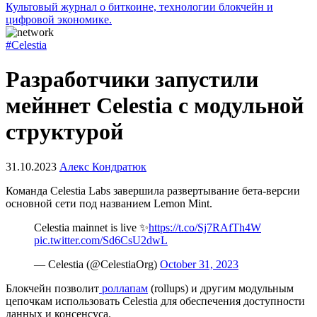
Культовый журнал о биткоине, технологии блокчейн и
цифровой экономике.
#Celestia
Разработчики запустили
мейннет Celestia c модульной
структурой
31.10.2023
Алекс Кондратюк
Команда Celestia Labs завершила развертывание бета-версии
основной сети под названием Lemon Mint.
Celestia mainnet is live ✨
https://t.co/Sj7RAfTh4W
pic.twitter.com/Sd6CsU2dwL
— Celestia (@CelestiaOrg)
October 31, 2023
Блокчейн позволит
роллапам
(rollups) и другим модульным
цепочкам использовать Celestia для обеспечения доступности
данных и консенсуса.