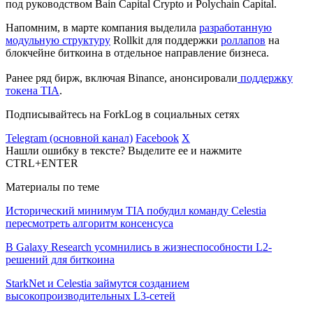
под руководством Bain Capital Crypto и Polychain Capital.
Напомним, в марте компания выделила
разработанную
модульную структуру
Rollkit для поддержки
роллапов
на
блокчейне биткоина в отдельное направление бизнеса.
Ранее ряд бирж, включая Binance, анонсировали
поддержку
токена TIA
.
Подписывайтесь на ForkLog в социальных сетях
Telegram (основной канал)
Facebook
X
Нашли ошибку в тексте? Выделите ее и нажмите
CTRL+ENTER
Материалы по теме
Исторический минимум TIA побудил команду Celestia
пересмотреть алгоритм консенсуса
В Galaxy Research усомнились в жизнеспособности L2-
решений для биткоина
StarkNet и Celestia займутся созданием
высокопроизводительных L3-сетей