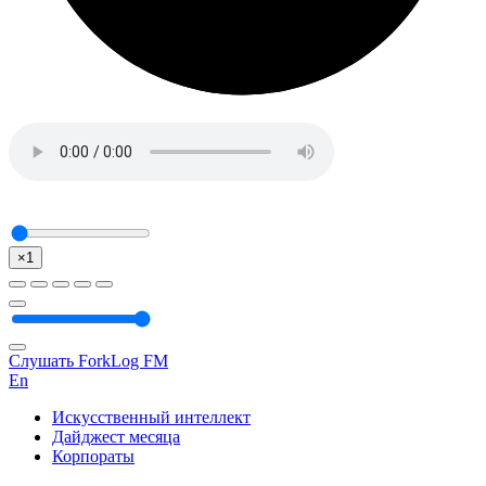
×1
Слушать ForkLog FM
En
Искусственный интеллект
Дайджест месяца
Корпораты