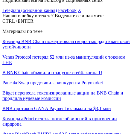
Подписывайтесь на ForkLog в социальных сетях
Telegram (основной канал)
Facebook
X
Нашли ошибку в тексте? Выделите ее и нажмите
CTRL+ENTER
Материалы по теме
Команда BNB Chain пожертвовала скоростью ради квантовой
устойчивости
Venus Protocol потерял $2 млн из-за манипуляций с токеном
THE
В BNB Chain объявили о запуске стейблкоина U
PancakeSwap представила конкурента Polymarket
Bitget перенесла токенизированные акции на BNB Chain и
продлила нулевые комиссии
BNB-протокол GANA Payment взломали на $3,1 млн
Команда aPriori исчезла после обвинений в присвоении
аирдропа