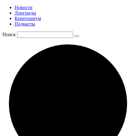
Новости
Лонгриды
Крипториум
Подкасты
Поиск