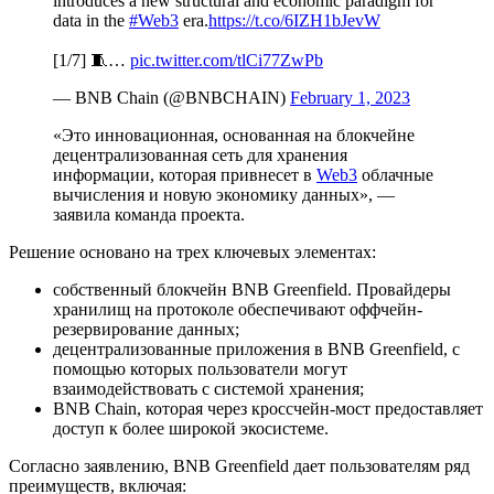
introduces a new structural and economic paradigm for
data in the
#Web3
era.
https://t.co/6IZH1bJevW
[1/7] 🧵…
pic.twitter.com/tlCi77ZwPb
— BNB Chain (@BNBCHAIN)
February 1, 2023
«Это инновационная, основанная на блокчейне
децентрализованная сеть для хранения
информации, которая привнесет в
Web3
облачные
вычисления и новую экономику данных», —
заявила команда проекта.
Решение основано на трех ключевых элементах:
собственный блокчейн BNB Greenfield. Провайдеры
хранилищ на протоколе обеспечивают оффчейн-
резервирование данных;
децентрализованные приложения в BNB Greenfield, с
помощью которых пользователи могут
взаимодействовать с системой хранения;
BNB Chain, которая через кроссчейн-мост предоставляет
доступ к более широкой экосистеме.
Согласно заявлению, BNB Greenfield дает пользователям ряд
преимуществ, включая: