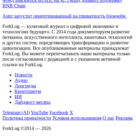
Фонд BlackRock BUIDL на $2,5 млрд добавил поддержку
BNB Chain
Aster запустит ориентированный на приватность блокчейн
ForkLog — культовый журнал о цифровой экономике и
технологиях будущего. С 2014 года документируем развитие
биткоина, искусственного интеллекта, квантовых технологий
и других систем, определяющих трансформацию и развитие
цивилизации.
Все опубликованные материалы принадлежат
ForkLog. Вы можете перепечатывать наши материалы только
после согласования с редакцией и с указанием активной
ссылки на ForkLog.
Новости
Аудио
Лонгриды
Крипториум
ИИ
Дайджест месяца
Telegram (AI)
YouTube
Facebook
X
Политика приватности
Условия использования
О нас
Реклама
ForkLog ©2014 — 2026