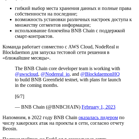
гибкий выбор места хранения данных и полные права
собственности на последние;
возможность установки различных настроек доступа к
множеству сегментов информации;
использование блокчейна BNB Chain с поддержкой
смарт-контрактов.
Команда работает совместно с AWS Cloud, NodeReal и
Blockdaemon для запуска тестовой сети решения в
«ближайшие месяцы».
The BNB Chain core developer team is working with
@awscloud
,
@Nodereal_io
, and
@BlockdaemonHQ
to build BNB Greenfield testnet, with plans for launch
in the coming months.
[6/7]
— BNB Chain (@BNBCHAIN)
February 1, 2023
Напомним, в 2022 году BNB Chain
оказалась лидером
по
числу хакерских атак на проекты в сети, согласно отчету
Beosin.