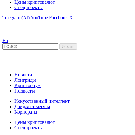
Цены криптовалют
Спецпроекты
Telegram (AI)
YouTube
Facebook
X
En
Новости
Лонгриды
Крипториум
Подкасты
Искусственный интеллект
Дайджест месяца
Корпораты
Цены криптовалют
Спецпроекты