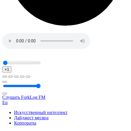
×1
Слушать ForkLog FM
En
Искусственный интеллект
Дайджест месяца
Корпораты