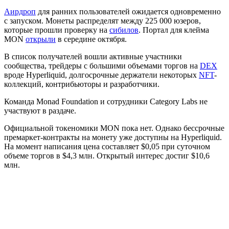
Аирдроп
для ранних пользователей ожидается одновременно
с запуском. Монеты распределят между 225 000 юзеров,
которые прошли проверку на
сибилов
. Портал для клейма
MON
открыли
в середине октября.
В список получателей вошли активные участники
сообщества, трейдеры с большими объемами торгов на
DEX
вроде Hyperliquid, долгосрочные держатели некоторых
NFT
-
коллекций, контрибьюторы и разработчики.
Команда Monad Foundation и сотрудники Category Labs не
участвуют в раздаче.
Официальной токеномики MON пока нет. Однако бессрочные
премаркет-контракты на монету уже доступны на Hyperliquid.
На момент написания цена составляет $0,05 при суточном
объеме торгов в $4,3 млн. Открытый интерес достиг $10,6
млн.