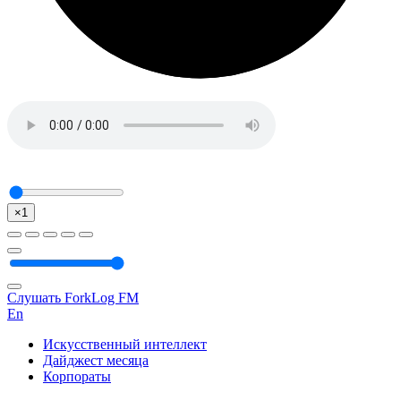
×1
Слушать ForkLog FM
En
Искусственный интеллект
Дайджест месяца
Корпораты