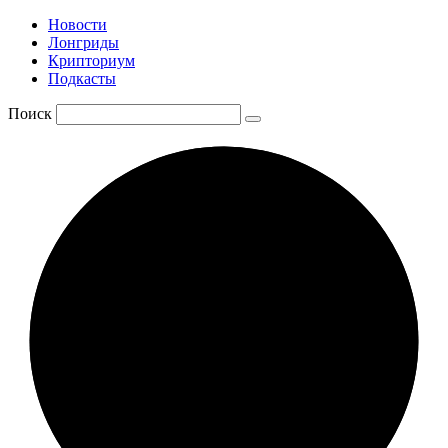
Новости
Лонгриды
Крипториум
Подкасты
Поиск