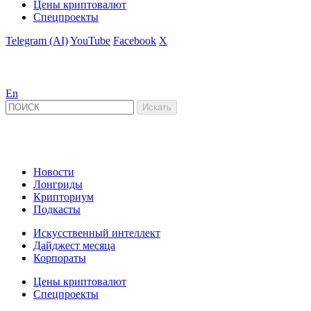
Цены криптовалют
Спецпроекты
Telegram (AI)
YouTube
Facebook
X
En
Новости
Лонгриды
Крипториум
Подкасты
Искусственный интеллект
Дайджест месяца
Корпораты
Цены криптовалют
Спецпроекты