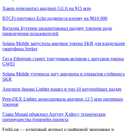
Хакер перехватил аирдроп GUA на $15 млн
BTCFi-протокол Echo подвергся взлому на $816 000
Виталик Бутерин раскритиковал раздачу токенов ради
привлечения пользователей
Solana Mobile запустила аирдроп токена SKR для владельцев
смартфона Seeker
Газ в Ethereum станет торгуемым активом с запуском токена
GWEI
Solana Mobile уточнила дату аирдропа и открытия стейкинга
SKR
Аирдроп биржи Lighter вошел в топ-10 крупнейших раздач
Perp-DEX Lighter анонсировала аирдроп 12,5 млн нативных
токенов
Глава Monad объяснил Артуру Хэйесу технические
преимущества блокчейн-проекта
ForkLog — культовый журнал о цифровой экономике и