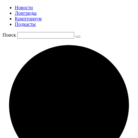
Новости
Лонгриды
Крипториум
Подкасты
Поиск