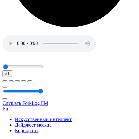
×1
Слушать ForkLog FM
En
Искусственный интеллект
Дайджест месяца
Корпораты