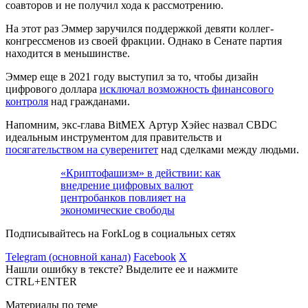
соавторов и не получил хода к рассмотрению.
На этот раз Эммер заручился поддержкой девяти коллег-
конгрессменов из своей фракции. Однако в Сенате партия
находится в меньшинстве.
Эммер еще в 2021 году выступил за то, чтобы дизайн
цифрового доллара
исключал возможность финансового
контроля
над гражданами.
Напомним, экс-глава BitMEX Артур Хэйес назвал CBDC
идеальным инструментом для правительств и
посягательством на суверенитет
над сделками между людьми.
«Криптофашизм» в действии: как
внедрение цифровых валют
центробанков повлияет на
экономические свободы
Подписывайтесь на ForkLog в социальных сетях
Telegram (основной канал)
Facebook
X
Нашли ошибку в тексте? Выделите ее и нажмите
CTRL+ENTER
Материалы по теме