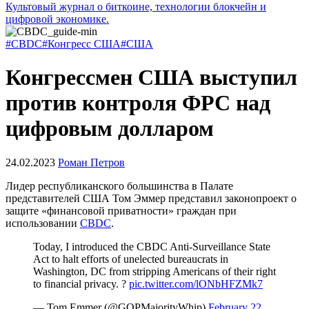
Культовый журнал о биткоине, технологии блокчейн и
цифровой экономике.
#CBDC
#Конгресс США
#США
Конгрессмен США выступил
против контроля ФРС над
цифровым долларом
24.02.2023
Роман Петров
Лидер республиканского большинства в Палате
представителей США Том Эммер представил законопроект о
защите «финансовой приватности» граждан при
использовании
CBDC
.
Today, I introduced the CBDC Anti-Surveillance State
Act to halt efforts of unelected bureaucrats in
Washington, DC from stripping Americans of their right
to financial privacy. ?
pic.twitter.com/lONbHFZMk7
— Tom Emmer (@GOPMajorityWhip)
February 22,