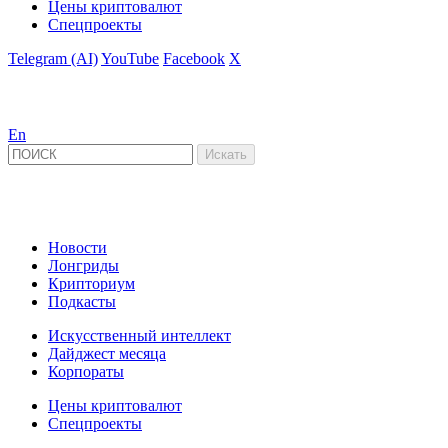
Цены криптовалют
Спецпроекты
Telegram (AI)
YouTube
Facebook
X
En
Новости
Лонгриды
Крипториум
Подкасты
Искусственный интеллект
Дайджест месяца
Корпораты
Цены криптовалют
Спецпроекты