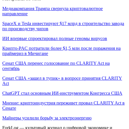
Медиакомпания Трампа свернула криптовалютное
направление
SpaceX и Tesla инвестируют $17 млрд в строительство завода
по производству чипов
ИИ впервые спроектировал полные геномы вирусов
Крипто-PAC потратили более $1,5 млн после поражения на
праймериз в Мичигане
Сенат США перенес голосование по CLARITY Act на
сентябрь
Сенат США «зашел в тупик» в вопросе принятия CLARITY
Act
ChatGPT стал основным ИИ-инструментом Конгресса США
Мнение: криптоиндустрия переживет провал CLARITY Act в
Сенате
Майнеры усилили борьбу за электроэнергию
ForkLog — культовый журнал о цифровой экономике и